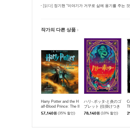
[읽다]
정기현 “이야기가 거꾸로 삶에 용기를 주는 것 
작가의 다른 상품
Harry Potter and the H
ハリ-.ポッタ-と炎のゴ
C
alf-Blood Prince: The Il
ブレット (仕掛けつき
T
lustrated Edition (Harry
イラスト版)
57,140
원
(35% 할인)
78,140
원
(10% 할인)
2
Potter, Book 6)