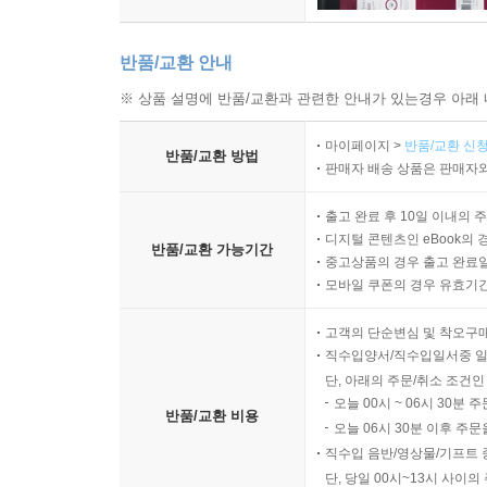
반품/교환 안내
※ 상품 설명에 반품/교환과 관련한 안내가 있는경우 아래 
마이페이지 >
반품/교환 신청
반품/교환 방법
판매자 배송 상품은 판매자와
출고 완료 후 10일 이내의 
디지털 콘텐츠인 eBook의 
반품/교환 가능기간
중고상품의 경우 출고 완료일
모바일 쿠폰의 경우 유효기간(
고객의 단순변심 및 착오구
직수입양서/직수입일서중 일
단, 아래의 주문/취소 조건인
오늘 00시 ~ 06시 30분 
반품/교환 비용
오늘 06시 30분 이후 주문
직수입 음반/영상물/기프트 
단, 당일 00시~13시 사이