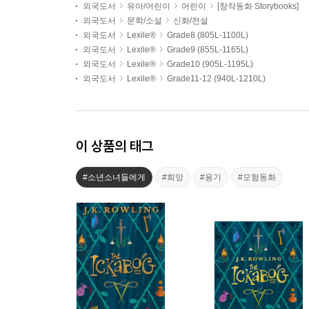
외국도서
유아/어린이
어린이
[창작동화 Storybooks]
외국도서
문학/소설
신화/전설
외국도서
Lexile®
Grade8 (805L-1100L)
외국도서
Lexile®
Grade9 (855L-1165L)
외국도서
Lexile®
Grade10 (905L-1195L)
외국도서
Lexile®
Grade11-12 (940L-1210L)
이 상품의 태그
#소년소녀들에게
#희망
#용기
#모험동화