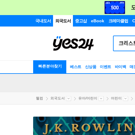
국내도서
외국도서
중고샵
eBook
크레마클럽
C
빠른분야찾기
베스트
신상품
이벤트
바이백
매
웰컴
외국도서
유아/어린이
어린이