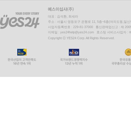
대표 : 김석환, 최세라
주소 : 서울시 영등포구 은행로 11, 5층~6층(여의도동,일신
사업자등록번호 : 229-81-37000 통신판매업신고 : 제 200
이메일 : yes24help@yes24.com 호스팅 서비스사업자 :
Copyright ⓒ YES24 Corp. All Rights Reserved.