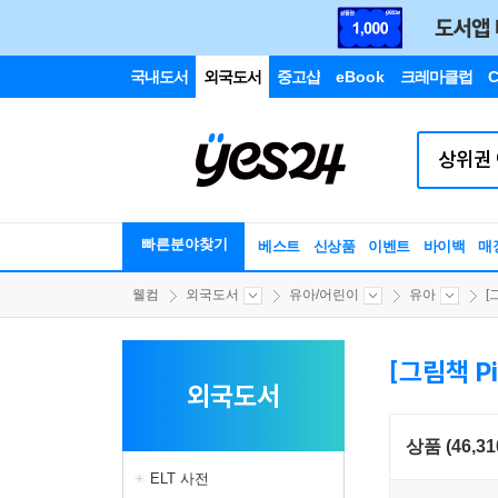
국내도서
외국도서
중고샵
eBook
크레마클럽
C
빠른분야찾기
베스트
신상품
이벤트
바이백
매
웰컴
외국도서
유아/어린이
유아
[
[그림책 Pi
외국도서
상품 (46,31
ELT 사전