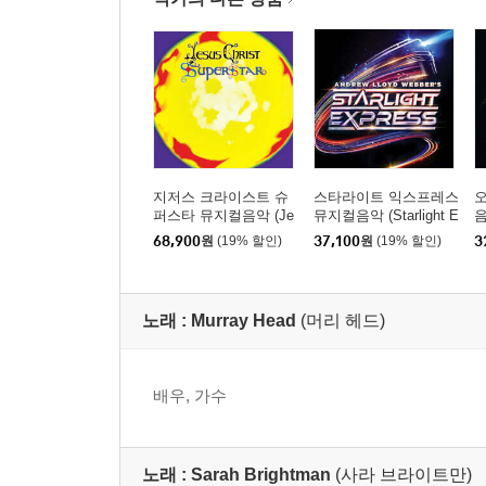
지저스 크라이스트 슈
스타라이트 익스프레스
퍼스타 뮤지컬음악 (Je
뮤지컬음악 (Starlight E
음
sus Christ Superstar: A
xpress)
레
68,900
원
(19% 할인)
37,100
원
(19% 할인)
3
Rock Opera Original S
h
oundtrack) [2LP]
s
노래 :
Murray Head
(머리 헤드)
배우, 가수
노래 :
Sarah Brightman
(사라 브라이트만)