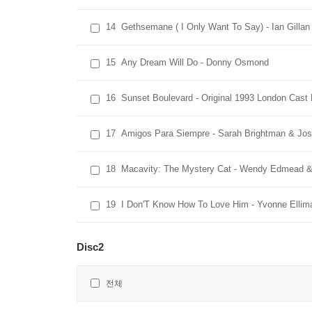
14
Gethsemane ( I Only Want To Say) - Ian Gillan
15
Any Dream Will Do - Donny Osmond
16
Sunset Boulevard - Original 1993 London Cast
17
Amigos Para Siempre - Sarah Brightman & Jos
18
Macavity: The Mystery Cat - Wendy Edmead 
19
I Don'T Know How To Love Him - Yvonne Ellim
Disc2
전체