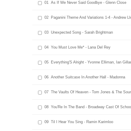
01
As If We Never Said Goodbye - Glenn Close
02
Paganini Theme And Variations 1-4 - Andrew L
03
Unexpected Song - Sarah Brightman
04
You Must Love Me* - Lana Del Rey
05
Everything'S Alright - Yvonne Elliman, Ian Gil
06
Another Suitcase In Another Hall - Madonna
07
The Vaults Of Heaven - Tom Jones & The Sou
08
You'Re In The Band - Broadway Cast Of Schoo
09
Til I Hear You Sing - Ramin Karimloo