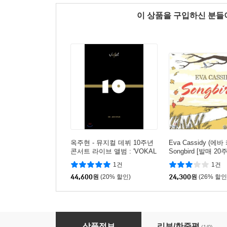
이 상품을 구입하신 분
옥주현 - 뮤지컬 데뷔 10주년
Eva Cassidy (에바
콘서트 라이브 앨범 : 'VOKAL
Songbird [발매 2
+' 2nd Album
반]
1건
1건
44,600
원
(20% 할인)
24,300
원
(26% 할인
앤드류 로이드 웨버 뮤지컬 음악 모음집 (Andrew Lloyd 
상품정보
리뷰/한줄평