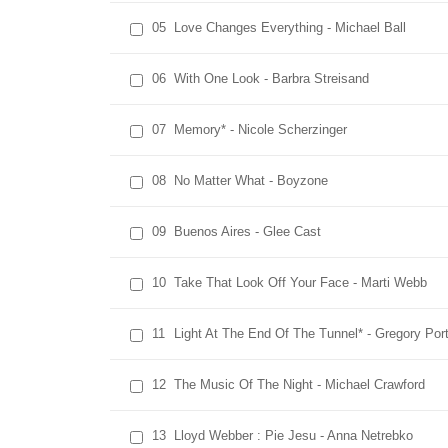
05
Love Changes Everything - Michael Ball
06
With One Look - Barbra Streisand
07
Memory* - Nicole Scherzinger
08
No Matter What - Boyzone
09
Buenos Aires - Glee Cast
10
Take That Look Off Your Face - Marti Webb
11
Light At The End Of The Tunnel* - Gregory Por
12
The Music Of The Night - Michael Crawford
13
Lloyd Webber : Pie Jesu - Anna Netrebko