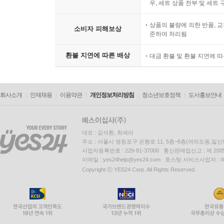
우, 세트 상품 전부 및 세트
상품의 불량에 의한 반품, 교
소비자 피해보상
준하여 처리됨
환불 지연에 따른 배상
대금 환불 및 환불 지연에 
회사소개
인재채용
이용약관
개인정보처리방침
청소년보호정책
도서홍보안내
대표 : 김석환, 최세라
주소 : 서울시 영등포구 은행로 11, 5층~6층(여의도동,일신
사업자등록번호 : 229-81-37000 통신판매업신고 : 제 200
이메일 : yes24help@yes24.com 호스팅 서비스사업자 :
Copyright ⓒ YES24 Corp. All Rights Reserved.