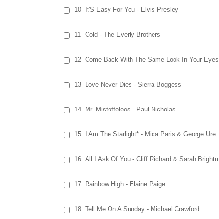
10
It'S Easy For You - Elvis Presley
11
Cold - The Everly Brothers
12
Come Back With The Same Look In Your Eyes 
13
Love Never Dies - Sierra Boggess
14
Mr. Mistoffelees - Paul Nicholas
15
I Am The Starlight* - Mica Paris & George Ure
16
All I Ask Of You - Cliff Richard & Sarah Bright
17
Rainbow High - Elaine Paige
18
Tell Me On A Sunday - Michael Crawford