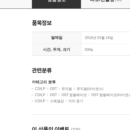
(1/0)
품목정보
발매일
2018년 03월 16일
시간, 무게, 크기
500g
관련분류
카테고리 분류
CD/LP
OST
뮤지컬
뮤지컬(라이센스)
CD/LP
OST
OST 컴필레이션
OST 컴필레이션(라이센
CD/LP
스페셜샵
미리 듣기
이 상품의 이벤트
(2개)