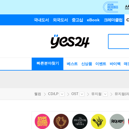
국내도서
외국도서
중고샵
eBook
크레마클럽
C
빠른분야찾기
베스트
신상품
이벤트
바이백
매
웰컴
CD/LP
OST
뮤지컬
뮤지컬(라