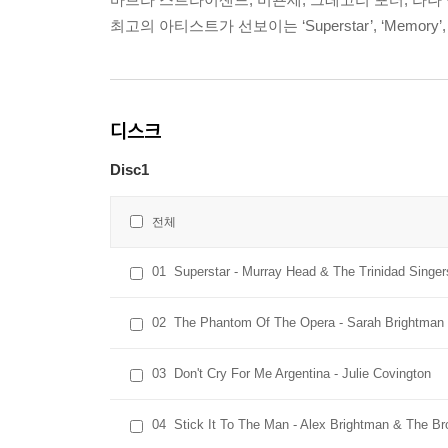
최고의 아티스트가 선보이는 ‘Superstar’, ‘Memory’
디스크
Disc1
전체
01
Superstar - Murray Head & The Trinidad Singer
02
The Phantom Of The Opera - Sarah Brightman 
03
Don't Cry For Me Argentina - Julie Covington
04
Stick It To The Man - Alex Brightman & The B