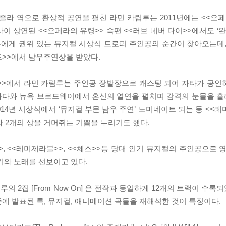
앙졸라 역으로 환상적 공연을 펼친 라민 카림루는 2011년에는 <<오
010~11년 사이 상연된 <<오페라의 유령>> 속편 <<러브 네버 다이>>에서도
루에게 권위 있는 뮤지컬 시상식 트로피 주인공의 순간이 찾아오는데, 
드>>에서 남우주연상을 받았다.
블>>에서 라민 카림루는 주인공 장발장으로 캐스팅 되어 자타가 공
캐나다와 뉴욕 브로드웨이에서 혼신의 열연을 펼치며 감격의 눈물을 흘리
>> 2014년 시상식에서 ‘뮤지컬 부문 남우 주연’ 노미네이트 되는 등 <<
라 2개의 상을 거머쥐는 기쁨을 누리기도 했다.
>>, <<레미제라블>>, <<체스>>등 당대 인기 뮤지컬의 주인공으로
기와 노래를 선보이고 있다.
 2집 [From Now On] 은 전작과 동일하게 12개의 트랙이 수록
에 발표된 록, 뮤지컬, 애니메이션 곡들을 재해석한 것이 특징이다.