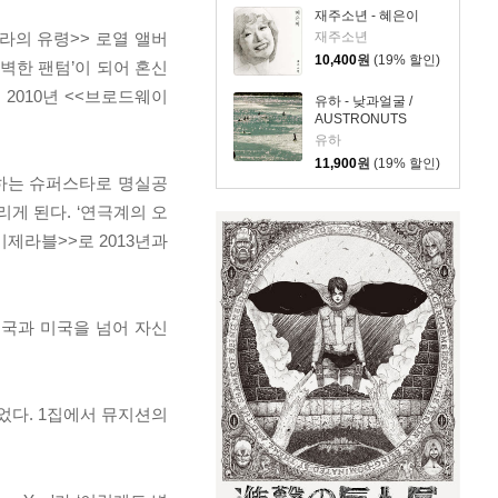
재주소년 - 혜은이
페라의 유령>> 로열 앨버
재주소년
10,400
원
(19% 할인)
 ‘완벽한 팬텀’이 되어 혼신
2010년 <<브로드웨이
유하 - 낮과얼굴 /
AUSTRONUTS
유하
11,900
원
(19% 할인)
인하는 슈퍼스타로 명실공
게 된다. ‘연극계의 오
레미제라블>>로 2013년과
 영국과 미국을 넘어 자신
되었다. 1집에서 뮤지션의