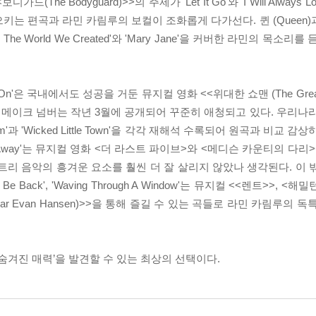
The Bodyguard)>>의 주제가 'Let It Go'와 'I Will Always L
키는 편곡과 라민 카림루의 보컬이 조화롭게 다가선다. 퀸 (Queen)과
This The World We Created'와 'Mary Jane'을 커버한 라민의 목
On'은 국내에서도 성공을 거둔 뮤지컬 영화 <<위대한 쇼맨 (The Greate
 리메이크 넘버는 작년 3월에 공개되어 꾸준히 애청되고 있다. 우리나
'과 'Wicked Little Town'을 각각 재해석 수록되어 원곡과 비교 
All Fades Away'는 뮤지컬 영화 <더 라스트 파이브>와 <메디슨 카운티의 
리 음악의 흥겨운 요소를 훨씬 더 잘 살리지 않았나 생각된다. 이 밖
 Be Back', 'Waving Through A Window'는 뮤지컬 <<렌트>>, <해
ar Evan Hansen)>>을 통해 즐길 수 있는 곡들로 라민 카림루의 
숨겨진 매력’을 발견할 수 있는 최상의 선택이다.