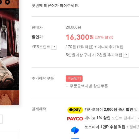
첫번째 리뷰어가 되어주세요.
판매가
20,000원
16,300
원
할인가
(19% 할인)
YES포인트
170원 (1% 적립) + 마니아추가적립
5만원이상 구매 시 2천원 추가적립
추가혜택쿠폰
쿠폰받기
주문금액대별 할인쿠폰
결제혜택
카카오페이
2,000원 즉시할인
일
페이코
1% 할인
포인트 결제시
토스페이
1만P 추첨 적립
+ 생애