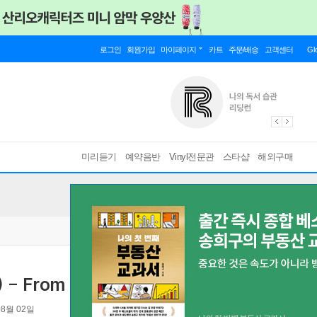
로그인
회원가입
마이페이지
카트
주문/배송
고객센터
Gl
미리듣기
예약음반
Vinyl전문관
스타샵
해외구매
) - From Now On 정규 2집
08월 02일