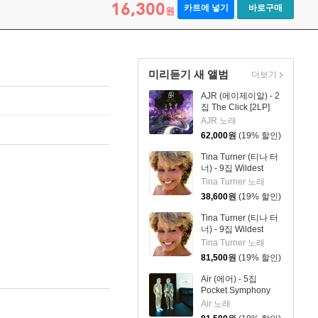
16,300
카트에 넣기
바로구매
원
미리듣기 새 앨범
더보기
AJR (에이제이알) - 2
집 The Click [2LP]
AJR 노래
62,000
원
(19% 할인)
Tina Turner (티나 터
너) - 9집 Wildest
Dreams 2026
Tina Turner 노래
38,600
원
(19% 할인)
Tina Turner (티나 터
너) - 9집 Wildest
Dreams 2026 [2LP]
Tina Turner 노래
81,500
원
(19% 할인)
Air (에어) - 5집
Pocket Symphony
[클리어 컬러 2LP]
Air 노래