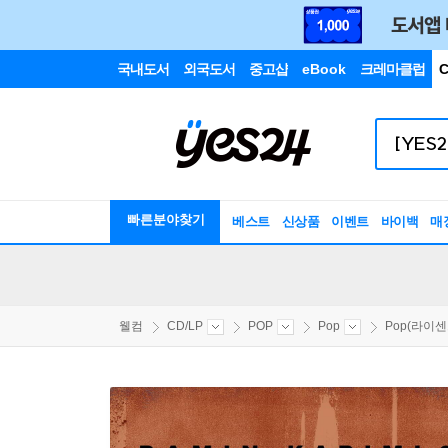
국내도서
외국도서
중고샵
eBook
크레마클럽
C
빠른분야찾기
베스트
신상품
이벤트
바이백
매
웰컴
CD/LP
POP
Pop
Pop(라이센