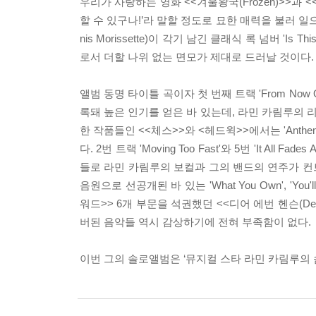
우리가 사랑하는 영화 <<겨울왕국(Frozen)>>과 <<보디가드(
할 수 있구나!’라 말할 정도로 묘한 매력을 불러 일으
nis Morissette)이 각기 남긴 클래식 록 넘버 'Is 
로서 더할 나위 없는 면모가 제대로 드러날 것이다.
앨범 동명 타이틀 곡이자 첫 번째 트랙 'From Now 
록돼 높은 인기를 얻은 바 있는데, 라민 카림루의
한 작품들인 <<체스>>와 <헤드윅>>에서는 'Anthem
다. 2번 트랙 'Moving Too Fast'와 5번 'It 
들로 라민 카림루의 보컬과 그의 밴드의 연주가 컨트
음원으로 선공개된 바 있는 'What You Own', 'You'll
워드>> 6개 부문을 석권했던 <<디어 에번 헨슨(De
버된 음악들 역시 감상하기에 전혀 부족함이 없다.
이번 그의 솔로앨범은 ‘뮤지컬 스타 라민 카림루의 