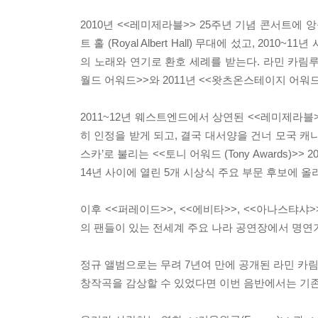
2010년 <<레미제라블>> 25주년 기념 콘서트에 
트 홀 (Royal Albert Hall) 무대에 섰고, 2
의 노래와 연기로 환호 세례를 받는다. 라민 카림
월드 어워드>>와 2011년 <<왓츠온스테이지 어워
2011~12년 웨스트엔드에서 상연된 <<레미제라
히 인정을 받게 되고, 결국 대서양을 건너 모국 
스카’로 불리는 <<토니 어워드 (Tony Awards)
14년 사이에 열린 5개 시상식 주요 부문 후보에 올
이후 <<퍼레이드>>, <<에비타>>, <<아나스탸샤
의 팬들이 있는 전세계 주요 나라 공연장에서 명연
정규 앨범으로는 무려 7년여 만에 공개된 라민 카림루의
창작곡을 감상할 수 있었다면 이번 음반에서는 기존