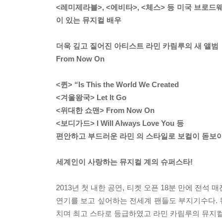
<레미제라블>, <에비타>, <체스> 등 미국 브
이 있는 뮤지컬 배우
더욱 깊고 짙어진 아티스트 라민 카림루의 새 앨범
From Now On
<퀸> “Is This the World We Created
<겨울왕국> Let It Go
<위대한 쇼맨> From Now On
<보디가드> I Will Always Love You 등
편안하고 부드러운 라민 의 스타일로 보컬이 돋보이
세계인이 사랑하는 뮤지컬 계의 슈퍼스타!
2013년 첫 내한 공연, 티켓 오픈 18분 만에 전
연기를 보고 싶어하는 전세계 팬들도 부지기수다.
치며 최고 스타로 등급하였고 라민 카림루의 뮤지컬