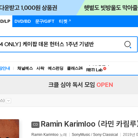
D/LP
DVD/BD
문구
/GIFT
티켓
독서유형검사
장안내
채널예스
사락
예스펀딩
클래스24
RBTI Lab
독서유형검사
크클 심야 독서 모임
OPEN
스)
Ramin Karimloo (라민 카림루
CD
Ramin Karimloo
노래
SonyMusic
/
Sony Classical
2019년 