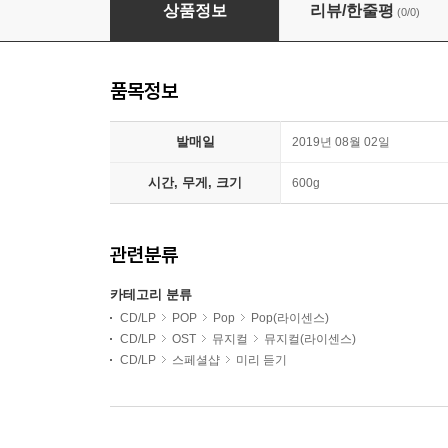
Ramin Karimloo (라민 카림루) - From Now O
상품정보
리뷰/한줄평
(0/0)
품목정보
발매일
2019년 08월 02일
시간, 무게, 크기
600g
관련분류
카테고리 분류
CD/LP
POP
Pop
Pop(라이센스)
CD/LP
OST
뮤지컬
뮤지컬(라이센스)
CD/LP
스페셜샵
미리 듣기