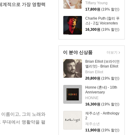
Lips [EP]
Tiffany Young
전세계적으로 가장 영향력
17,800
원
(19% 할인)
Charlie Puth (찰리 푸
스) - 2집 Voicenotes
16,300
원
(19% 할인)
이 분야 신상품
더보기
Brian Elliot (브라이언
엘리엇) - Brian Elliot
Brian Elliot
20,800
원
(19% 할인)
Honne (혼네) - 10th
Anniversary
Compilation
HONNE
[HONNE – 10]
16,300
원
(19% 할인)
재주소년 - Anthology
한 이름이고, 그의 노래와
2
드 무대에서 맹활약을 펼
재주소년
11,900
원
(19% 할인)