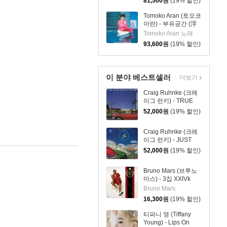
81,500
원
(19% 할인)
Tomoko Aran (토모코
아란) - 부유공간 (浮
遊空間) (+1) [2LP]
Tomoko Aran 노래
93,600
원
(19% 할인)
이 분야 베스트셀러
더보기
Craig Ruhnke (크레
이그 런키) - TRUE
LOVE [LP]
52,000
원
(19% 할인)
Craig Ruhnke (크레
이그 런키) - JUST
LIKE THE OLD
52,000
원
(19% 할인)
TIMES [LP]
Bruno Mars (브루노
마스) - 3집 XXIVk
Magic (24K 매직)
Bruno Mars
16,300
원
(19% 할인)
티파니 영 (Tiffany
Young) - Lips On