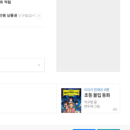
인트 적립
만원 상품권
신규발급시
AD