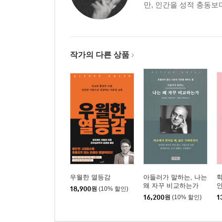
만, 인간을 성적 충동보다
작가의 다른 상품
우월한 열등감
아들러가 말하는, 나는
학
왜 자꾸 비교하는가
18,900
원
(10% 할인)
16,200
원
(10% 할인)
1