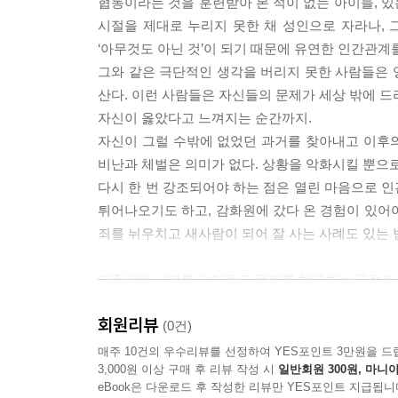
협동이라는 것을 훈련받아 본 적이 없는 아이들, 
이것은 그때까지의 교육에 모순이 있었기 때문이 
시절을 제대로 누리지 못한 채 성인으로 자라나, 
가지고 두려움을 느꼈을 것이다. 그 아이는 도움을 
‘아무것도 아닌 것’이 되기 때문에 유연한 인간관계
기를 잃어버리게 된다.
그와 같은 극단적인 생각을 버리지 못한 사람들은 
한편 다른 아이들은 새로운 자유에 의해 자극을 받
산다. 이런 사람들은 자신들의 문제가 세상 밖에 드
다.
자신이 옳았다고 느껴지는 순간까지.
---「문제의 핵심을 직면하지 못하는 경우」중에서
자신이 그럴 수밖에 없었던 과거를 찾아내고 이후
비난과 체벌은 의미가 없다. 상황을 악화시킬 뿐으로
따라서 되도록 빠른 시기에 아이들에게 장래의 직업관
다시 한 번 강조되어야 하는 점은 열린 마음으로 
이들로 하여금 장래 직업에 대해 생각할 기회를 주
튀어나오기도 하고, 감화원에 갔다 온 경험이 있어
아이들이 원하는 직업을 말할 때 왜 그 일을 선택하
죄를 뉘우치고 새사람이 되어 잘 사는 사례도 있는 
는 직업을 통해서 이미 그 아이의 인생관 전체를 관
있게 여기는 것이 무엇인지를 시사해 준다.
자존감에 날개를 달아주고 문제를 해결하는 긍정의
내면의 문제를 갖고 있는 사람들은 보통 자신이 인
---「분리될 수 없는 세 가지 인연」중에서
회원리뷰
돌리며 자신이 행한 모든 잘못과 주변과의 불화를 정
(0건)
탓으로 돌리며 자신을 비하하고 자신감을 잃어 자존
매주 10건의 우수리뷰를 선정하여 YES포인트 3만원을 드
3,000원 이상 구매 후 리뷰 작성 시
일반회원 300원, 마니아
하지만 성인이 된 후 자신의 어려움을 극복하지 못한
eBook은 다운로드 후 작성한 리뷰만 YES포인트 지급됩니
사회 문제를 일으켜 육체적ㆍ물질적 피해를 줌으로