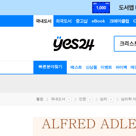
국내도서
외국도서
중고샵
eBook
크레마클럽
C
빠른분야찾기
베스트
신상품
이벤트
바이백
매
웰컴
국내도서
인문
심리
심리학 