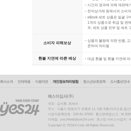
시간의 경과에 의해 재판매가
전자상거래 등에서의 소비자
eBook 세트 상품은 일괄 
1개의 상품으로 취급 및 판매
우, 세트 상품 전부 및 세트
상품의 불량에 의한 반품, 교
소비자 피해보상
준하여 처리됨
환불 지연에 따른 배상
대금 환불 및 환불 지연에 
회사소개
인재채용
이용약관
개인정보처리방침
청소년보호정책
도서홍보안내
대표 : 김석환, 최세라
주소 : 서울시 영등포구 은행로 11, 5층~6층(여의도동,일신
사업자등록번호 : 229-81-37000 통신판매업신고 : 제 200
이메일 : yes24help@yes24.com 호스팅 서비스사업자 :
Copyright ⓒ YES24 Corp. All Rights Reserved.