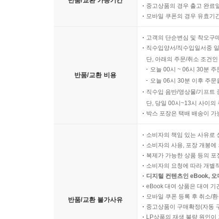
반품/교환 가능기간
중고상품의 경우 출고 완료일
모바일 쿠폰의 경우 유효기간(
고객의 단순변심 및 착오구
직수입양서/직수입일서중 일
단, 아래의 주문/취소 조건인
오늘 00시 ~ 06시 30분 
반품/교환 비용
오늘 06시 30분 이후 주문
직수입 음반/영상물/기프트 
단, 당일 00시~13시 사이
박스 포장은 택배 배송이 가
소비자의 책임 있는 사유로 
소비자의 사용, 포장 개봉에 
복제가 가능한 상품 등의 포장을 
소비자의 요청에 따라 개별
디지털 컨텐츠인 eBook, 
eBook 대여 상품은 대여 기
모바일 쿠폰 등록 후 취소/환
반품/교환 불가사유
중고상품이 구매확정(자동 
LP상품의 재생 불량 원인이 기