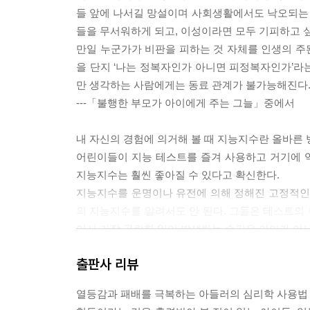
들 앞에 나서길 망설이며 사회생활에서도 낙오되는
들을 무서워하게 되고, 이성이라면 모두 기피하고 
만일 누군가가 비판을 피하는 것 자체를 인생의 주된
을 단지 ‘나는 정복자인가 아니면 피정복자인가’라
만 생각하는 사람에게는 동료 관계가 불가능해진다
---「불행한 부모가 아이에게 주는 그늘」중에서
내 자신의 경험에 의거해 볼 때 지능지수란 올바른 
어린이들이 지능 테스트를 즐겨 사용하고 거기에 
지능지수는 훨씬 좋아질 수 있다고 확신한다.
지능지수를 운명이나 유전에 의해 정해진 고정적인 
의 지능지수를 알려서도 안 된다. 그들은 테스트의 
어서 가장 곤란한 일이 발생하는 순간은 아이가 어느
---「성장의 한계는 결코 예언할 수 없다」중에서
출판사 리뷰
지금까지 많은 기대를 받아 왔던 아이들이 공부나 
열등감과 패배를 극복하는 아들러의 심리학 사용법
이 전혀 예기치 못했던 능력을 발휘하기도 한다.