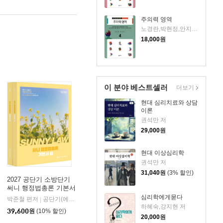
주의력 영역
노경란,박현정,안지현,전영미 공저
18,000
원
이 분야 베스트셀러
더보기
현대 심리치료와 상담
이론
권석만 저
29,000
원
현대 이상심리학
권석만 저
31,040
원
(3% 할인)
2027 공단기 소방단기
써니 행정법총론 기본서
심리학에게묻다
박준철 편저
공단기(에스티유니타스)
|
하혜숙,강지현 저
39,600
원
(10% 할인)
20,000
원