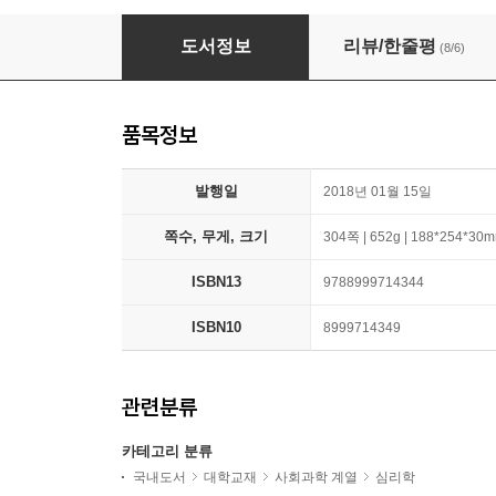
주의력 영역
도서정보
리뷰/한줄평
(8/6)
품목정보
발행일
2018년 01월 15일
쪽수, 무게, 크기
304쪽 | 652g | 188*254*30
ISBN13
9788999714344
ISBN10
8999714349
관련분류
카테고리 분류
국내도서
대학교재
사회과학 계열
심리학