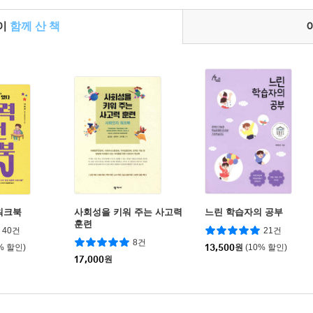
들이
함께 산 책
워크북
사회성을 키워 주는 사고력
느린 학습자의 공부
훈련
40건
21건
8건
% 할인)
13,500
원
(10% 할인)
17,000
원