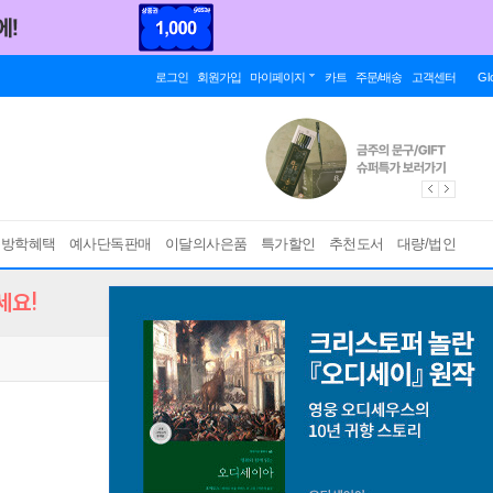
로그인
회원가입
마이페이지
카트
주문/배송
고객센터
Gl
름방학혜택
예사단독판매
이달의사은품
특가할인
추천도서
대량/법인
세요!