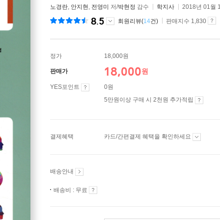
노경란
,
안지현
,
전영미
저/
박현정
감수
학지사
2018년 01월 
8.5
회원리뷰(
14
건)
판매지수 1,830
정가
18,000원
18,000
원
판매가
YES포인트
0원
5만원이상 구매 시 2천원 추가적립
결제혜택
카드/간편결제 혜택을 확인하세요
배송안내
배송비 : 무료