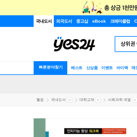
국내도서
외국도서
중고샵
eBook
크레마클럽
C
빠른분야찾기
베스트
신상품
이벤트
바이백
매
웰컴
국내도서
대학교재
사회과학 계열