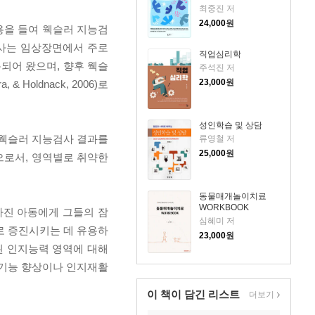
최중진 저
24,000
원
용을 들여 웩슬러 지능검
검사는 임상장면에서 주로
직업심리학
되어 왔으며, 향후 웩슬
주석진 저
23,000
원
Holdnack, 2006)로
성인학습 및 상담
 웩슬러 지능검사 결과를
류영철 저
25,000
원
으로서, 영역별로 취약한
동물매개놀이치료
WORKBOOK
가진 아동에게 그들의 잠
심혜미 저
로 증진시키는 데 유용하
23,000
원
된 인지능력 영역에 대해
지기능 향상이나 인지재활
이 책이 담긴
리스트
더보기