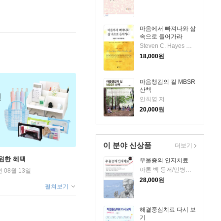
마음에서 빠져나와 삶
속으로 들어가라
Steven C. Hayes 등저/문현미,민병배 공역
18,000
원
마음챙김의 길 MBSR
산책
안희영 저
20,000
원
이 분야 신상품
더보기
원한 혜택
우울증의 인지치료
아론 벡 등저/민병배 등역
년 08월 13일
28,000
원
펼쳐보기
해결중심치료 다시 보
기