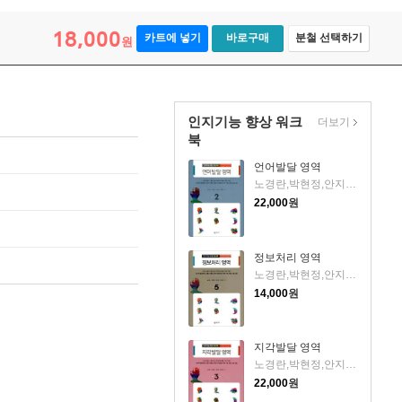
18,000
카트에 넣기
바로구매
분철 선택하기
원
인지기능 향상 워크
더보기
북
언어발달 영역
노경란,박현정,안지현,전영미 공저
22,000
원
정보처리 영역
노경란,박현정,안지현,전영미 공저
14,000
원
지각발달 영역
노경란,박현정,안지현,전영미 공저
22,000
원