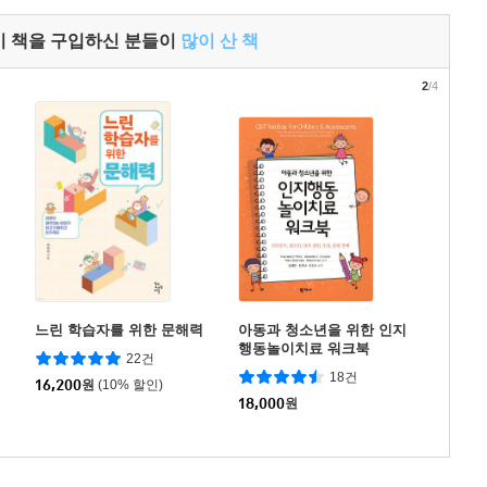
이 책을 구입하신 분들이
많이 산 책
2
/4
느린 학습자를 위한 문해력
아동과 청소년을 위한 인지
행동놀이치료 워크북
22건
18건
16,200
원
(10% 할인)
18,000
원