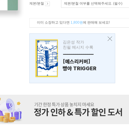
제본/분철
제본/분철 여부를 선택해주세요. (필수)
이미 소장하고 있다면
1,800원
에 판매해 보세요!
김은성 작가
친필 메시지 수록
---------------
[예스리커버]
빵야 TRIGGER