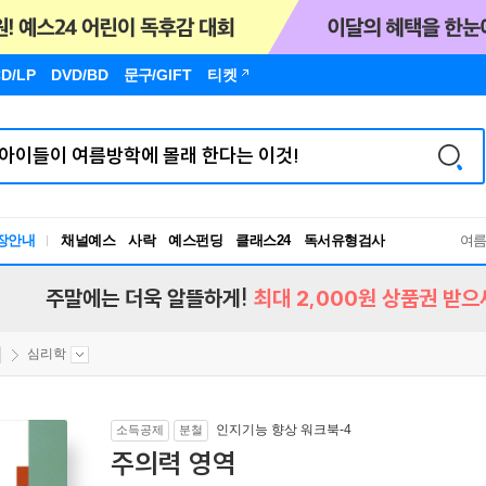
D/LP
DVD/BD
문구
/GIFT
티켓
장안내
채널예스
사락
예스펀딩
클래스24
독서유형검사
여
RBTI Lab
독서유형검사
주말에는 더욱 알뜰하게!
최대 2,000원 상품권 받으
심리학
인지기능 향상 워크북-4
소득공제
분철
주의력 영역