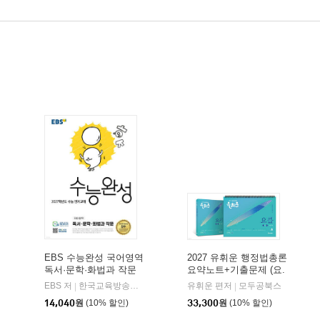
EBS 수능완성 국어영역
2027 유휘운 행정법총론
독서·문학·화법과 작문
요약노트+기출문제 (요.
(2026년)
플.)
비상교육
EBS 저
한국교육방송공사
유휘운 편저
모두공북스
|
|
|
14,040
원
(10% 할인)
33,300
원
(10% 할인)