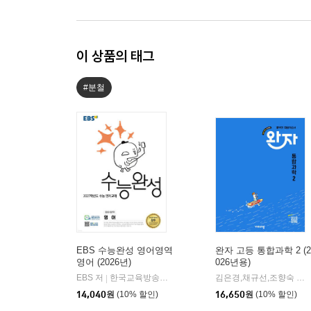
이 상품의 태그
#분철
EBS 수능완성 영어영역
완자 고등 통합과학 2 (2
영어 (2026년)
026년용)
EBS 저
한국교육방송공사
김은경,채규선,조향숙 등저
|
14,040
원
(10% 할인)
16,650
원
(10% 할인)