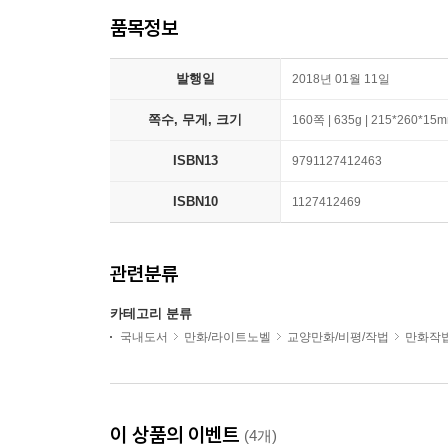
품목정보
발행일
2018년 01월 11일
쪽수, 무게, 크기
160쪽 | 635g | 215*260*15
ISBN13
9791127412463
ISBN10
1127412469
관련분류
카테고리 분류
국내도서
만화/라이트노벨
교양만화/비평/작법
만화작법
이 상품의 이벤트
(4개)