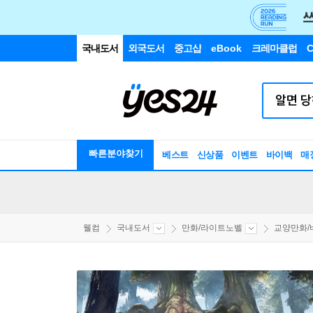
국내도서
외국도서
중고샵
eBook
크레마클럽
C
빠른분야찾기
베스트
신상품
이벤트
바이백
매
웰컴
국내도서
만화/라이트노벨
교양만화/비평