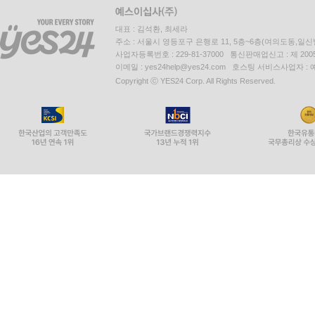
대표 : 김석환, 최세라
주소 : 서울시 영등포구 은행로 11, 5층~6층(여의도동,일신
사업자등록번호 : 229-81-37000 통신판매업신고 : 제 200
이메일 : yes24help@yes24.com 호스팅 서비스사업자 :
Copyright ⓒ YES24 Corp. All Rights Reserved.