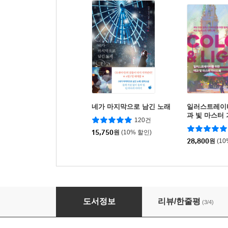
네가 마지막으로 남긴 노래
일러스트레이
과 빛 마스터 
120건
OLOR & LIG
15,750
원
(10% 할인)
28,800
원
(1
Photobash 입문
도서정보
리뷰/한줄평
(3/4)