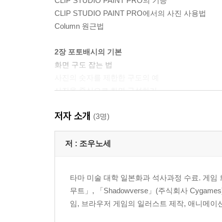
CLIP STUDIO PAINT PRO의 기능
CLIP STUDIO PAINT PRO에서의 사진 사용법
Column 원근법
2장 포토배시의 기본
화면 구도 잡는 법
사진의 숫자를 제한한 구도의 예
사진을 중심으로 화면 구성하기
Column 사진의 저작권
저자 소개
(3명)
3장 사진의 일부를 구성 요소로 활용하기
사진 소재의 사용법과 특징
저 :
조우노세
텍스쳐 페인팅
타마 미술 대학 일본화과 석사과정 수료. 게임
4장 사진을 일러스트 스타일로 가공하기
무트」, 「Shadowverse」(주식회사 Cygame
사진 가공의 개요와 계절별 특징
임, 브라우저 게임의 일러스트 제작, 애니메이션
봄
여름