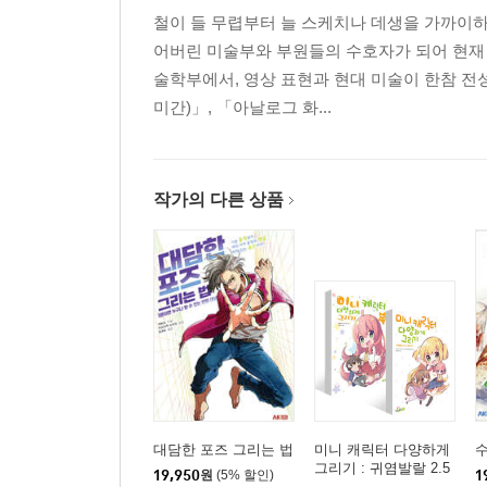
철이 들 무렵부터 늘 스케치나 데생을 가까이하
어버린 미술부와 부원들의 수호자가 되어 현재 
술학부에서, 영상 표현과 현대 미술이 한참 전
미간)」, 「아날로그 화...
작가의 다른 상품
대담한 포즈 그리는 법
미니 캐릭터 다양하게
수
그리기 : 귀염발랄 2.5
19,950
원
(5% 할인)
1
／2／3등신 편 + 액션 ·