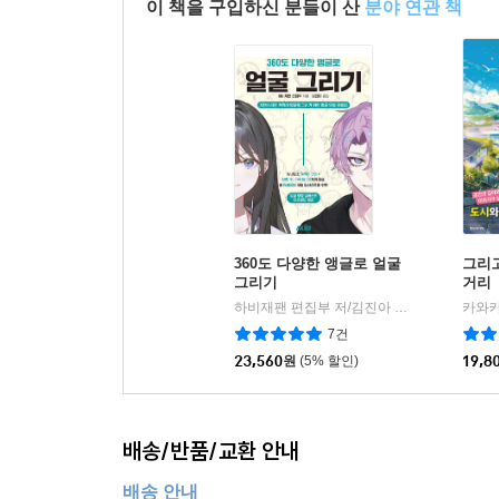
이 책을 구입하신 분들이 산
분야 연관 책
360도 다양한 앵글로 얼굴
그리
그리기
거리
하비재팬 편집부 저/김진아 역
AK(에이케이
|
7건
23,560
원
(5% 할인)
19,8
배송/반품/교환 안내
배송 안내