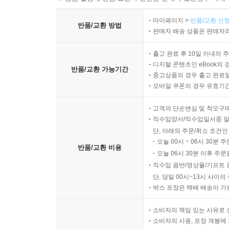
마이페이지 >
반품/교환 신청
반품/교환 방법
판매자 배송 상품은 판매자와
출고 완료 후 10일 이내의 
디지털 콘텐츠인 eBook의 
반품/교환 가능기간
중고상품의 경우 출고 완료일
모바일 쿠폰의 경우 유효기간(
고객의 단순변심 및 착오구
직수입양서/직수입일서중 일
단, 아래의 주문/취소 조건인
오늘 00시 ~ 06시 30분 
반품/교환 비용
오늘 06시 30분 이후 주문
직수입 음반/영상물/기프트 
단, 당일 00시~13시 사이
박스 포장은 택배 배송이 가
소비자의 책임 있는 사유로 
소비자의 사용, 포장 개봉에 