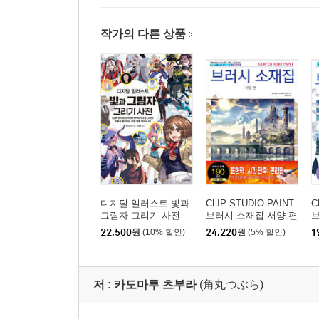
가을
겨울
작가의 다른 상품
5장 포토배시의 응용
묘사로 완성도 높이기
기법의 집대성
Column 구도와 포인트와 책에 실린 일러스트의 의
맺음말
색인
디지털 일러스트 빛과
CLIP STUDIO PAINT
C
그림자 그리기 사전
브러시 소재집 서양 편
브
·
22,500
원
(10% 할인)
24,220
원
(5% 할인)
1
저 :
카도마루 츠부라
(角丸つぶら)