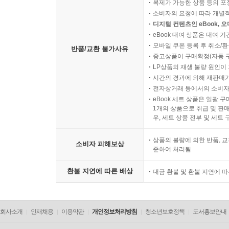
복제가 가능한 상품 등의 포장을 
소비자의 요청에 따라 개별
디지털 컨텐츠인 eBook, 
eBook 대여 상품은 대여 기
모바일 쿠폰 등록 후 취소/환
반품/교환 불가사유
중고상품이 구매확정(자동 
LP상품의 재생 불량 원인이 기
시간의 경과에 의해 재판매가
전자상거래 등에서의 소비자
eBook 세트 상품은 일괄 
1개의 상품으로 취급 및 판매
우, 세트 상품 전부 및 세트
상품의 불량에 의한 반품, 교
소비자 피해보상
준하여 처리됨
환불 지연에 따른 배상
대금 환불 및 환불 지연에 
회사소개
인재채용
이용약관
개인정보처리방침
청소년보호정책
도서홍보안내