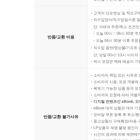
고객의 단순변심 및 착오구
직수입양서/직수입일서중 일
단, 아래의 주문/취소 조건인
오늘 00시 ~ 06시 30분 
반품/교환 비용
오늘 06시 30분 이후 주문
직수입 음반/영상물/기프트 
단, 당일 00시~13시 사이
박스 포장은 택배 배송이 가
소비자의 책임 있는 사유로 
소비자의 사용, 포장 개봉에 
복제가 가능한 상품 등의 포장을 
소비자의 요청에 따라 개별
디지털 컨텐츠인 eBook, 
eBook 대여 상품은 대여 기
모바일 쿠폰 등록 후 취소/환
반품/교환 불가사유
중고상품이 구매확정(자동 
LP상품의 재생 불량 원인이 기
시간의 경과에 의해 재판매가