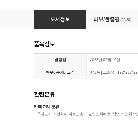
미니 캐릭터 다양하게 그리기 : 귀염발랄 2.5／2／
도서정보
리뷰/한줄평
(22/30)
품목정보
발행일
2023년 09월 10일
쪽수, 무게, 크기
372쪽 | 1,204g | 192*257*
관련분류
카테고리 분류
국내도서
만화/라이트노벨
교양만화/비평/작법
만화작법