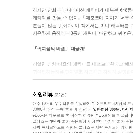
하지만 만화나 애니메이션 캐릭터가 대부분 6~8등신
캐릭터를 만들 수 없다. 「데포르메 자체가 너무
분들이 많을 것이다. 이 책에서는 미니 캐릭터를 그리
기운차게 움직이는 3등신 캐릭터, 아담하고 귀여운 
「귀여움의 비결」 대공개!
리얼한 신체 비율의 캐릭터를 데포르메한다고 해서
귀여워지는지를 단계별로 차근차근 자세히 설명한다
각 비율별로 최적의 밸런스를 알아보자!
회원리뷰
(22건)
미니 캐릭터를 귀여워 보이게 만들 때 중요한 것은 몸
매주 10건의 우수리뷰를 선정하여 YES포인트 3만원을 드
3,000원 이상 구매 후 리뷰 작성 시
일반회원 300원, 마니아
「2.5등신이면 팔다리는 어느 정도 길이가 제일 좋
eBook은 다운로드 후 작성한 리뷰만 YES포인트 지급됩니
「3등신이면 몸은 어떤 크기로?」 등등….
클래스는 첫번째 회차 주문확정 시점부터 마지막 회차 주문
신체 각 부분의 비율과 최적의 밸런스를 요점별로 
사락 독서모임으로 진행된 클래스는 사락 독서모임 게시판