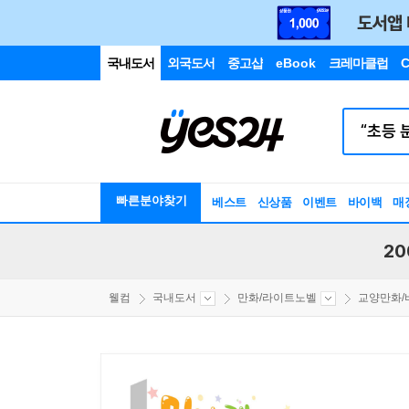
국내도서
외국도서
중고샵
eBook
크레마클럽
C
빠른분야찾기
베스트
신상품
이벤트
바이백
매
20
웰컴
국내도서
만화/라이트노벨
교양만화/비평