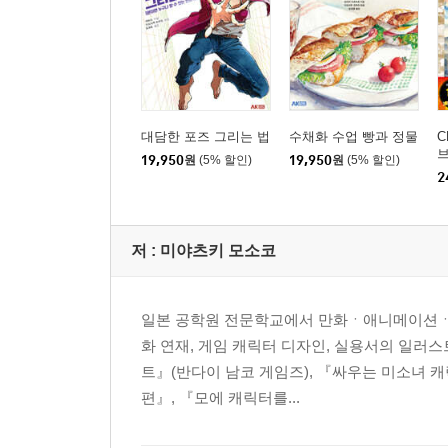
대담한 포즈 그리는 법
수채화 수업 빵과 정물
C
브
19,950
원
(5% 할인)
19,950
원
(5% 할인)
2
저 :
미야츠키 모소코
일본 공학원 전문학교에서 만화ㆍ애니메이션ㆍ캐릭
화 연재, 게임 캐릭터 디자인, 실용서의 일러스
트』(반다이 남코 게임즈), 『싸우는 미소녀 
편』, 『모에 캐릭터를...