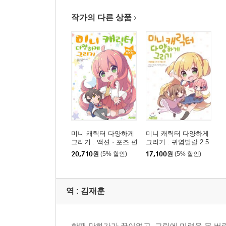
작가의 다른 상품
미니 캐릭터 다양하게
미니 캐릭터 다양하게
그리기 : 액션 · 포즈 편
그리기 : 귀염발랄 2.5
／2／3등신 편
20,710
원
(5% 할인)
17,100
원
(5% 할인)
역 :
김재훈
한때 만화가가 꿈이었고, 그림에 미련을 못 버