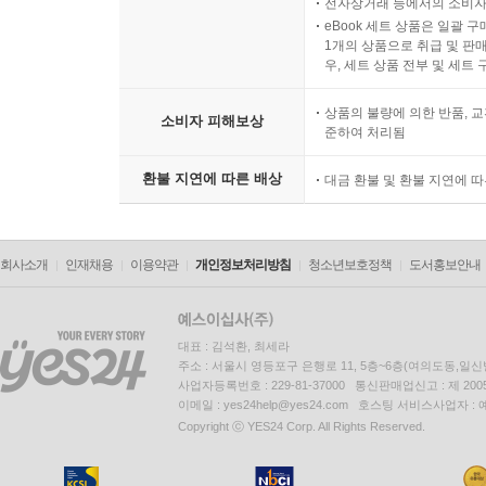
전자상거래 등에서의 소비자
eBook 세트 상품은 일괄 
1개의 상품으로 취급 및 판매
우, 세트 상품 전부 및 세트
상품의 불량에 의한 반품, 교
소비자 피해보상
준하여 처리됨
환불 지연에 따른 배상
대금 환불 및 환불 지연에 
회사소개
인재채용
이용약관
개인정보처리방침
청소년보호정책
도서홍보안내
대표 : 김석환, 최세라
주소 : 서울시 영등포구 은행로 11, 5층~6층(여의도동,일신
사업자등록번호 : 229-81-37000 통신판매업신고 : 제 200
이메일 : yes24help@yes24.com 호스팅 서비스사업자 :
Copyright ⓒ YES24 Corp. All Rights Reserved.