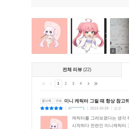
2
전체 리뷰
(22)
1
2
3
4
미니 캐릭터 그릴 때 항상 참고
종이책
구매
m********1
2023-10-29
신고
|
|
|
캐릭터를 그려보겠다는 생각 
시작하다 전편인 미니캐릭터 그리