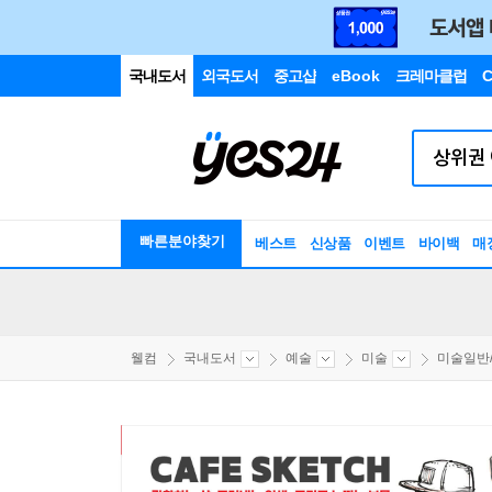
국내도서
외국도서
중고샵
eBook
크레마클럽
C
빠른분야찾기
베스트
신상품
이벤트
바이백
매
웰컴
국내도서
예술
미술
미술일반