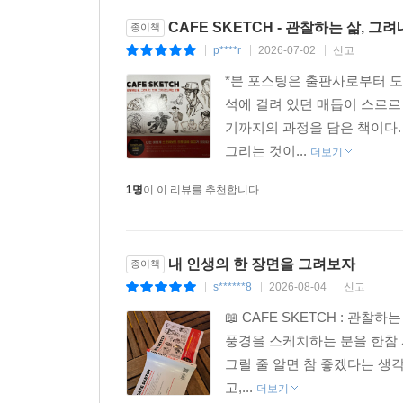
CAFE SKETCH - 관찰하는 삶, 
종이책
p****r
2026-07-02
신고
|
|
|
*본 포스팅은 출판사로부터 도
석에 걸려 있던 매듭이 스르
기까지의 과정을 담은 책이다.
그리는 것이...
더보기
1명
이 이 리뷰를 추천합니다.
내 인생의 한 장면을 그려보자
종이책
s******8
2026-08-04
신고
|
|
|
📖 CAFE SKETCH : 관
풍경을 스케치하는 분을 한참 
그릴 줄 알면 참 좋겠다는 생
고,...
더보기