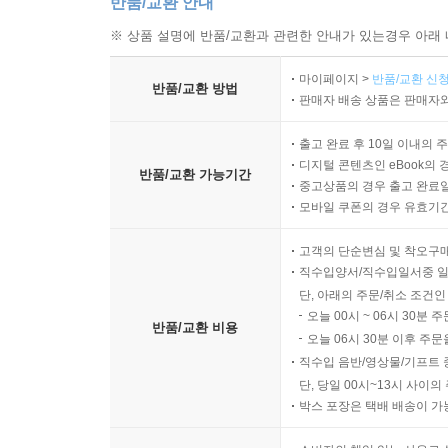
반품/교환 안내
※ 상품 설명에 반품/교환과 관련한 안내가 있는경우 아래 
마이페이지 >
반품/교환 신청
반품/교환 방법
판매자 배송 상품은 판매자와
출고 완료 후 10일 이내의 
디지털 콘텐츠인 eBook의 
반품/교환 가능기간
중고상품의 경우 출고 완료일
모바일 쿠폰의 경우 유효기간(
고객의 단순변심 및 착오구
직수입양서/직수입일서중 일
단, 아래의 주문/취소 조건인
오늘 00시 ~ 06시 30분 
반품/교환 비용
오늘 06시 30분 이후 주문
직수입 음반/영상물/기프트 
단, 당일 00시~13시 사이
박스 포장은 택배 배송이 가