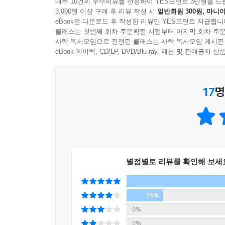
매주 10건의 우수리뷰를 선정하여 YES포인트 3만원을 드
3,000원 이상 구매 후 리뷰 작성 시
일반회원 300원, 마니아
PART 5 VST(비주얼 스토리텔링)에 대해서 조금 더
eBook은 다운로드 후 작성한 리뷰만 YES포인트 지급됩니
비주얼 스토리텔링은 그림만으로 서사를 전하는 과
클래스는 첫번째 회차 주문확정 시점부터 마지막 회차 주문
것인가'라는 두 가지 질문을 통해 한눈에 알 수 
사락 독서모임으로 진행된 클래스는 사락 독서모임 게시판
스토리보드의 세계는 창작자에게 다이내믹한 즐거움
eBook 페이백, CD/LP, DVD/Blu-ray, 패션 및 판매금
17
명
별점별로 리뷰를 확인해 보세
24%
0%
0%