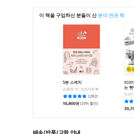
이 책을 구입하신 분들이 산
분야 연관 책
5분 스케치
리피디
는 뻔
김충원 저
진선아트북
|
리피디
128건
10,800
원
(10% 할인)
20,7
배송/반품/교환 안내