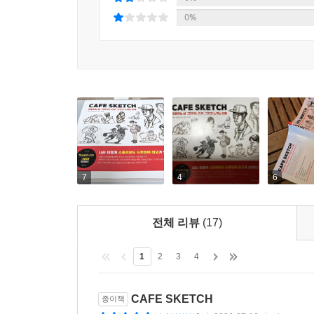
0%
7
4
6
전체 리뷰
(17)
1
2
3
4
CAFE SKETCH
종이책