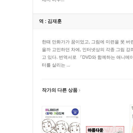
· 레벨이 다른 하드 모드
· 캐치하는 것부터
· 카페 스케치=LOVE
역 :
김재훈
카페 스케치 안테나
모든 것이 사랑스럽게 보인다
· 카페 스케치 하이
한때 만화가가 꿈이었고, 그림에 미련을 못 버
· 느끼는 것은 ‘나만의 보물’
을까 고민하던 차에, 인터넷상의 각종 그림 강
리스펙을 잊지 말자!
고 있다. 번역서로 『DVD와 함께하는 애니메이션 
· 오리지널을 갈고닦는다
터를 살리는 ...
PART 3 경치를 잘라낸다
· 유럽, 나 홀로 여행
작가의 다른 상품
· 방을 그린다
· 풍경을 그린다
· 프레이밍 연습
· 빅 셰이프를 포착한다
· 시네마틱 프레이밍
· 프레이밍으로 스토리를 표현한다