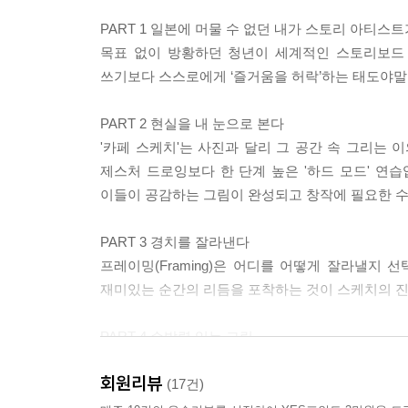
아이디어를 아까워하지 않는다
PART 1 일본에 머물 수 없던 내가 스토리 아티스
· 글로벌 마인드
목표 없이 방황하던 청년이 세계적인 스토리보드 아
만화적 언어를 봉인한 날
쓰기보다 스스로에게 ‘즐거움을 허락’하는 태도야말
· 관객에게 선택받으려면
포컬 포인트
PART 2 현실을 내 눈으로 본다
· ‘원 인치 보이’ 비트보드
'카페 스케치'는 사진과 달리 그 공간 속 그리는 
제스처 드로잉보다 한 단계 높은 '하드 모드' 연
이들이 공감하는 그림이 완성되고 창작에 필요한 수
PART 3 경치를 잘라낸다
프레이밍(Framing)은 어디를 어떻게 잘라낼지
재미있는 순간의 리듬을 포착하는 것이 스케치의 
PART 4 순발력 있는 그림
실제 풍경과 달라지더라도 리듬을 조절해 진짜처럼 보이
회원리뷰
현실과 동떨어지지 않기 위해 오히려 현실의 기본을
(17건)