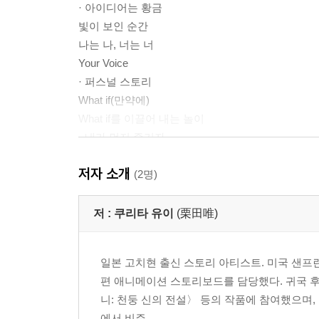
· 아이디어는 황금
빛이 보인 순간
나는 나, 너는 너
Your Voice
· 퍼스널 스토리
What if(만약에)
What if를 이끌어 내는 놀이
· 내가 먼저 즐기자
저자 소개
PART 2 현실을 내 눈으로 본다
(2명)
· 카페 스케치란?
Study from Life
저 :
쿠리타 유이
(栗田唯)
‘재밌다!’, ‘좋은데!’를 찾는다
· 룰과 크리에이티브
일본 고치현 출신 스토리 아티스트. 미국 샌프
· 제스처 드로잉
편 애니메이션 스토리보드를 담당했다. 귀국 후 MA
눈에 보이는 음악
니: 천둥 신의 전설〉 등의 작품에 참여했으며,
드로잉이란 ‘선을 긋는 행위’
에서 비주...