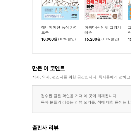
PART 4 순발력 있는 그림
· 체인지/푸시
애니메이션 동작 가이
아름다운 인체 그리기
· 마치 현실처럼 그린다
드북
레슨
· 판타지에 리얼은 불필요?
8
18,900
원
(10% 할인)
16,200
원
(10% 할인)
1
· 카페 스케치 뇌
그리지 않아도 배움이 가득하다
· 아이디어를 마구 사냥한다(빌린다)
만든 이 코멘트
아이디어의 스크랩북
말은 쉽다!?
저자, 역자, 편집자를 위한 공간입니다. 독자들에게 전하고
PART 5 VST(비주얼 스토리텔링)에 대해서 조금 더
접수된 글은 확인을 거쳐 이 곳에 게재됩니다.
· 스토리텔링은 ‘배려’
독자 분들의 리뷰는 리뷰 쓰기를, 책에 대한 문의는 1:
깔끔하기보다 명확해라
‘전달’에 집중한다
어떤 느낌을 받기를 원하는가
출판사 리뷰
· 표현하려면 속도도 중요