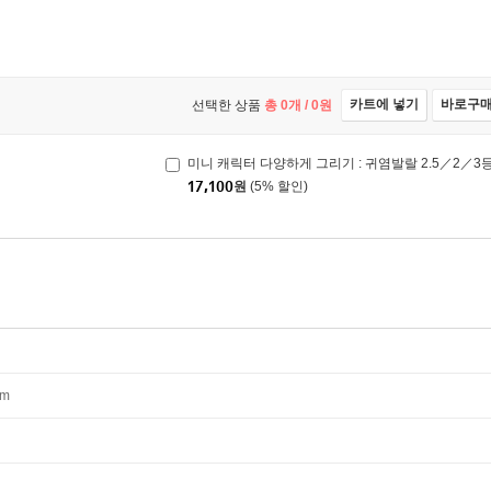
카트에 넣기
바로구
선택한 상품
총
0
개 /
0
원
미니 캐릭터 다양하게 그리기 : 귀염발랄 2.5／2／3
17,100
원
(5% 할인)
mm