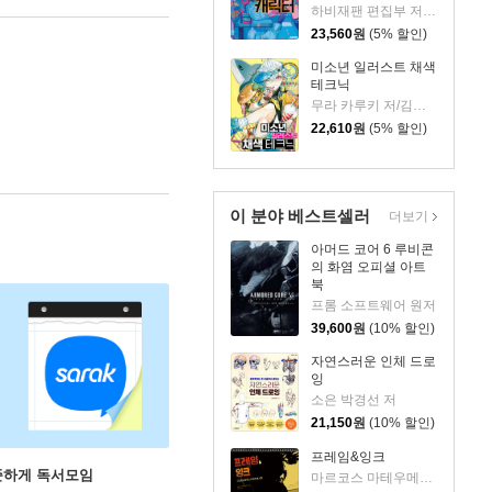
하비재팬 편집부 저/김건용 역
23,560
원
(5% 할인)
미소년 일러스트 채색
테크닉
무라 카루키 저/김재훈 역
22,610
원
(5% 할인)
이 분야 베스트셀러
더보기
아머드 코어 6 루비콘
의 화염 오피셜 아트
북
프롬 소프트웨어 원저
39,600
원
(10% 할인)
자연스러운 인체 드로
잉
소은 박경선 저
21,150
원
(10% 할인)
프레임&잉크
꾸준하게 독서모임
마르코스 마테우메스트리 저/안예나 역