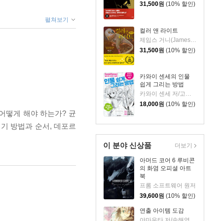
31,500
원
(10% 할인)
펼쳐보기
컬러 앤 라이트
제임스 거니(James Gurney) 저/김지혜 역
31,500
원
(10% 할인)
카와이 센세의 인물
쉽게 그리는 방법
카와이 센세 저/고영자 역
18,000
원
(10% 할인)
어떻게 해야 하는가? 균
리기 방법과 순서, 데포르
이 분야 신상품
더보기
아머드 코어 6 루비콘
의 화염 오피셜 아트
북
프롬 소프트웨어 원저
39,600
원
(10% 할인)
연출 아이템 도감
야마우타 저/송해영 역