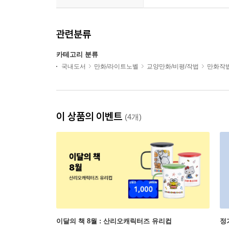
관련분류
카테고리 분류
국내도서
만화/라이트노벨
교양만화/비평/작법
만화작법
이 상품의 이벤트
(4개)
이달의 책 8월 : 산리오캐릭터즈 유리컵
정