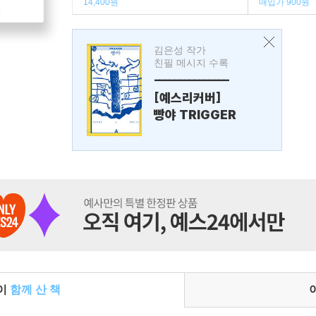
14,400원
매입가 900원
김은성 작가
친필 메시지 수록
---------------
[예스리커버]
빵야 TRIGGER
들이
함께 산 책