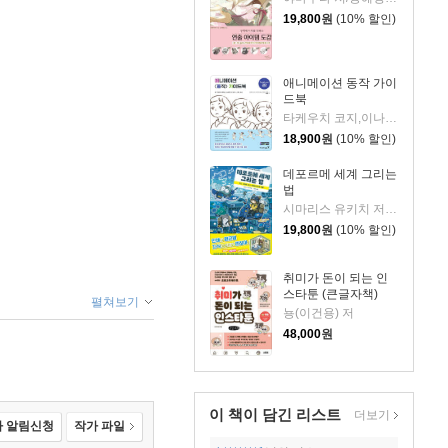
19,800
원
(10% 할인)
애니메이션 동작 가이
드북
타케우치 코지,이나무라 타케시,후야마 타루토 저/김재훈 역
18,900
원
(10% 할인)
데포르메 세계 그리는
법
시마리스 유키치 저/이예진 역
19,800
원
(10% 할인)
취미가 돈이 되는 인
스타툰 (큰글자책)
펼쳐보기
뇽(이건용) 저
48,000
원
이 책이 담긴
리스트
더보기
 알림신청
작가 파일