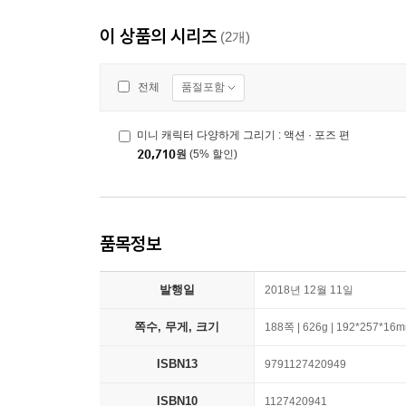
이 상품의 시리즈
(2개)
품절포함
전체
미니 캐릭터 다양하게 그리기 : 액션 · 포즈 편
20,710
원
(5% 할인)
품목정보
발행일
2018년 12월 11일
쪽수, 무게, 크기
188쪽 | 626g | 192*257*16
ISBN13
9791127420949
ISBN10
1127420941