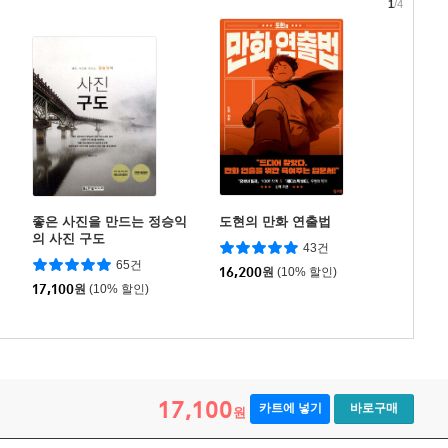
1
/4
좋은 사진을 만드는 정승익
도현의 만화 연출법
의 사진 구도
43건
65건
16,200
원
(10% 할인)
17,100
원
(10% 할인)
17,100
카트에 넣기
바로구매
원