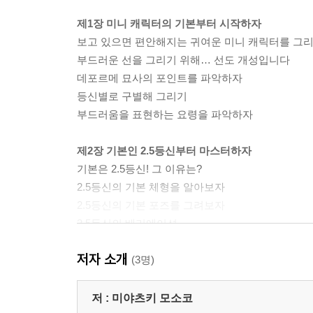
제1장 미니 캐릭터의 기본부터 시작하자
보고 있으면 편안해지는 귀여운 미니 캐릭터를 그리
부드러운 선을 그리기 위해… 선도 개성입니다
데포르메 묘사의 포인트를 파악하자
등신별로 구별해 그리기
부드러움을 표현하는 요령을 파악하자
제2장 기본인 2.5등신부터 마스터하자
기본은 2.5등신! 그 이유는?
2.5등신의 기본 체형을 알아보자
2.5등신의 기본 포즈를 그려보자
2.5등신의 베리에이션
정리… 비율을 지키면 귀엽게 그릴 수 있다!
저자 소개
(3명)
제3장 등신이 다른 미니 캐릭터를 그려보자
다른 등신을 그릴 때의 포인트
저 :
미야츠키 모소코