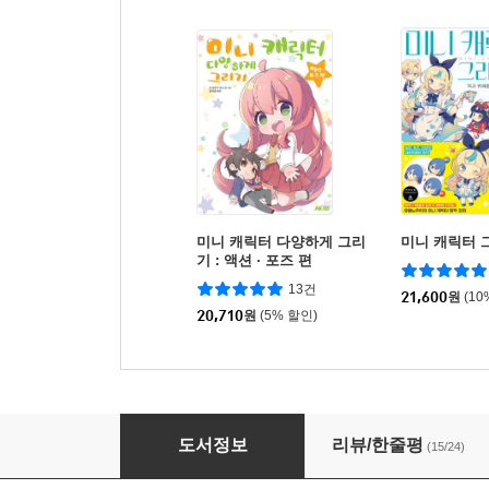
미니 캐릭터 다양하게 그리
미니 캐릭터 
기 : 액션 · 포즈 편
13건
21,600
원
(10
20,710
원
(5% 할인)
미니 캐릭터 다양하게 그리기 : 귀염발랄 2.5／2
도서정보
리뷰/한줄평
(15/24)