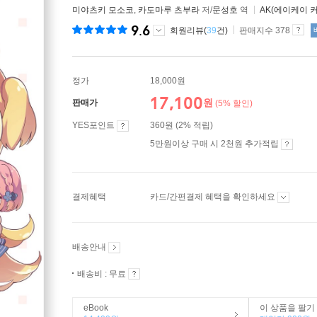
미야츠키 모소코
,
카도마루 츠부라
저/
문성호
역
AK(에이케이 
9.6
회원리뷰(
39
건)
판매지수 378
정가
18,000원
17,100
원
판매가
(5% 할인)
YES포인트
360원 (2% 적립)
5만원이상 구매 시 2천원 추가적립
결제혜택
카드/간편결제 혜택을 확인하세요
배송안내
배송비 : 무료
eBook
이 상품을 팔기