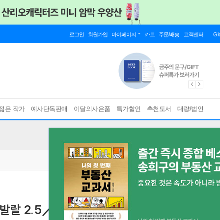
로그인
회원가입
마이페이지
카트
주문/배송
고객센터
Gl
젊은 작가
예사단독판매
이달의사은품
특가할인
추천도서
대량/법인
발랄 2.5／2／3등신 편