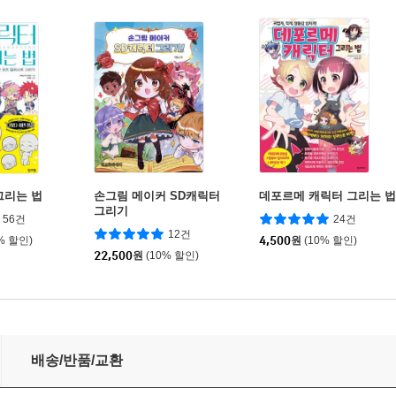
그리는 법
손그림 메이커 SD캐릭터
데포르메 캐릭터 그리는 법
그리기
56건
24건
12건
% 할인)
4,500
원
(10% 할인)
22,500
원
(10% 할인)
／3등신 편
배송/반품/교환