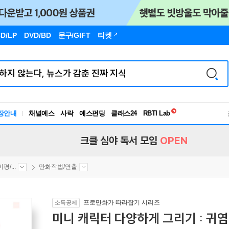
D/LP
DVD/BD
문구
/GIFT
티켓
독서유형검사
RBTI Lab
장안내
채널예스
사락
예스펀딩
클래스24
독서유형검사
크클 심야 독서 모임
OPEN
/...
만화작법/연출
프로만화가 따라잡기 시리즈
소득공제
미니 캐릭터 다양하게 그리기 : 귀염