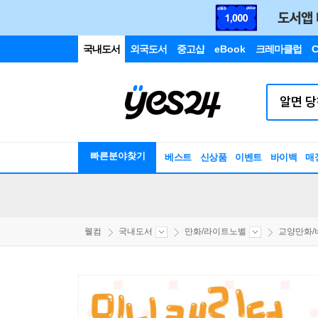
국내도서
외국도서
중고샵
eBook
크레마클럽
C
빠른분야찾기
베스트
신상품
이벤트
바이백
매
웰컴
국내도서
만화/라이트노벨
교양만화/비평