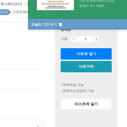
커뮤니케이션즈)
2018년 12월 11일
교양만화/비평/작법 top20 23주
베스트
오늘은 그만 보기
판매중
수량
카트에 넣기
바로구매
해외배송 가능
문화비소득공제 가능
리스트에 넣기