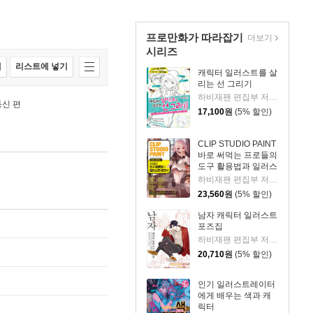
프로만화가 따라잡기
더보기
시리즈
매
리스트에 넣기
캐릭터 일러스트를 살
리는 선 그리기
하비재팬 편집부 저/김건용 역
등신 편
17,100
원
(5% 할인)
CLIP STUDIO PAINT
바로 써먹는 프로들의
도구 활용법과 일러스
트 테크닉
하비재팬 편집부 저/김건용 역
23,560
원
(5% 할인)
남자 캐릭터 일러스트
포즈집
하비재팬 편집부 저/김진아 역
20,710
원
(5% 할인)
인기 일러스트레이터
에게 배우는 색과 캐
릭터