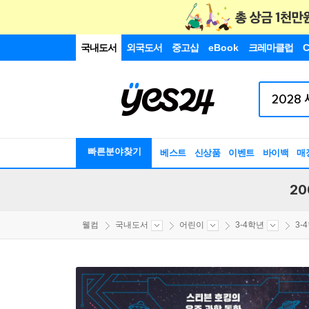
국내도서
외국도서
중고샵
eBook
크레마클럽
C
빠른분야찾기
베스트
신상품
이벤트
바이백
매
20
웰컴
국내도서
어린이
3-4학년
3-