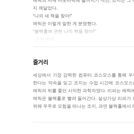
에릭의 서재 마룻바닥에 떨어지기 직전, 조지는 그 
지 깨달았다.
“나의 새 책을 찾아!”
에릭은 이렇게 말한 게 분명했다.
“블랙홀에 관한 나의 책을 찾아!”
_본문 96쪽
리퍼의 집 쪽으로 달려가는 동안, 조지는 그날 오후
줄거리
할지라도 집에 컴퓨터를 들여놓아서는 안 된다고 말
낸 기발한 계획을 수행하려면 사실상 대회에 참석할 
세상에서 가장 강력한 컴퓨터 코스모스를 통해 우
를 포기하는 것은 쉽지 않았지만, 에릭을 다시 돌아
한다는 약속을 잊고 조지는 수업 시간에 코스모스
_본문 122쪽
에릭의 뒤를 쫓던 사악한 과학자였다. 리퍼는 에릭에
에릭은 블랙홀로 빨려 들어간다. 설상가상 리퍼가
--- 본문 중에서
위해 우주로 모험을 떠나는 조지. 과연 블랙홀에서 