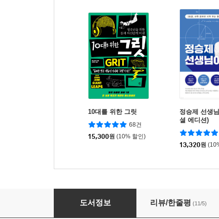
10대를 위한 그릿
정승제 선생님
셜 에디션)
68건
15,300
원
(10% 할인)
13,320
원
(10
조지의 우주를 여는 비밀 열쇠 2
도서정보
리뷰/한줄평
(11/5)