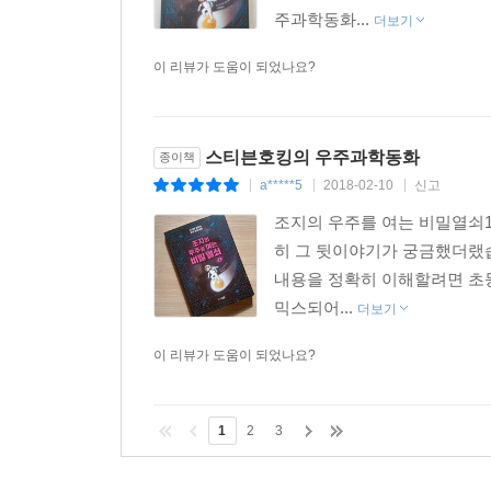
주과학동화...
더보기
이 리뷰가 도움이 되었나요?
스티븐호킹의 우주과학동화
종이책
a*****5
2018-02-10
신고
|
|
|
​조지의 우주를 여는 비밀열쇠1( ht
히 그 뒷이야기가 궁금했더랬
내용을 정확히 이해할려면 초
믹스되어...
더보기
이 리뷰가 도움이 되었나요?
1
2
3