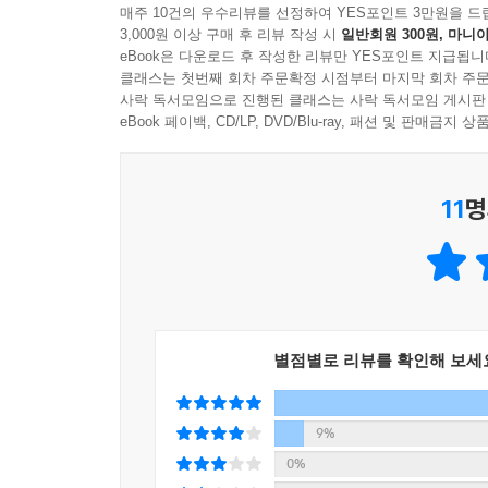
매주 10건의 우수리뷰를 선정하여 YES포인트 3만원을 드
우리가 왜 우주로 나아가야 하는지에 대해 스티븐
3,000원 이상 구매 후 리뷰 작성 시
일반회원 300원, 마니아
우리가 만약 장기적인 미래를 갖고자 한다면 우리의 
eBook은 다운로드 후 작성한 리뷰만 YES포인트 지급됩니
과밀해지고 있어요. 지구 바깥의 더 넓은 우주로 눈을
클래스는 첫번째 회차 주문확정 시점부터 마지막 회차 주문
사락 독서모임으로 진행된 클래스는 사락 독서모임 게시판
우주로 뻗어나가려는 시도와 연구들은 지금 지구가
eBook 페이백, CD/LP, DVD/Blu-ray, 패션 및 판매금
그렇기 때문에 성공하지 못하더라도 우주를 향한 도
이 책은 아이들에게 과학의 필요성과 위대함을 깨
나아갈 바를 제시해 주는 유익한 책이 될 것이다.
11
명
별점별로 리뷰를 확인해 보세
9%
0%