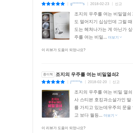
g*******s
2018-02-23
신고
|
|
|
조지의 우주를 여는 비밀열쇠
도 멀어지기 십상인데 그럴 때
도는 헤쳐나가는 게 아닌가 싶
주를 여는 비밀...
더보기
이 리뷰가 도움이 되었나요?
조지의 우주를 여는 비밀열쇠2
종이책
j******n
2018-02-20
신고
|
|
|
조지의 우주를 여는 비밀 열쇠
사 스티븐 호킹과소설가인 딸
를 가지고 있는데우주의 문을 
고 보다 월등...
더보기
이 리뷰가 도움이 되었나요?