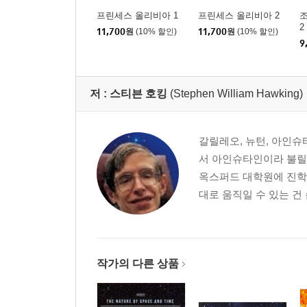
프린세스 올리비아 1
프린세스 올리비아 2
2
11,700
원
(10% 할인)
11,700
원
(10% 할인)
9
저 :
스티븐 호킹
(Stephen William Hawking)
갈릴레오, 뉴턴, 아인슈
서 아인슈타인이라 불릴
옥스퍼드 대학원에 진학
대로 움직일 수 있는 건
작가의 다른 상품