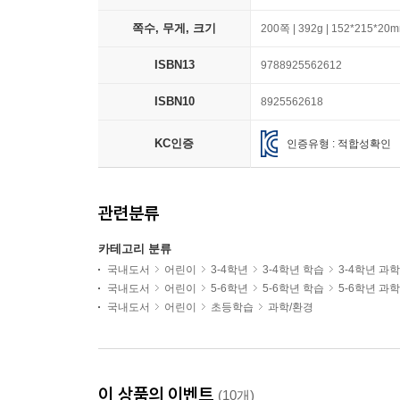
쪽수, 무게, 크기
200쪽 | 392g | 152*215*20
ISBN13
9788925562612
ISBN10
8925562618
KC인증
인증유형 : 적합성확인
관련분류
카테고리 분류
국내도서
어린이
3-4학년
3-4학년 학습
3-4학년 과
국내도서
어린이
5-6학년
5-6학년 학습
5-6학년 과
국내도서
어린이
초등학습
과학/환경
이 상품의 이벤트
(10개)