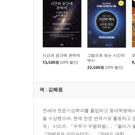
시간과 공간에 관하여
그림으로 보는 시간의
조
역사
13,500
원
(10% 할인)
9
22,500
원
(10% 할인)
역 :
김혜원
연세대 천문기상학과를 졸업하고 동대학원에서
을 수상했으며, 현재 전문 번역가로 활동하고 
국』 시리즈, 『우주가 우왕좌왕』, 『물리가 
『알베르트 아인슈타인』, 『하버드 대학...