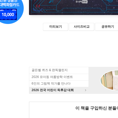
미리보기
사이즈비교
공유하기
골든벨 퀴즈 & 완독챌린지
2026 유아동 여름방학 이벤트
6인의 그림책 작가를 만나다
2026 전국 어린이 독후감 대회
이 책을 구입하신 분