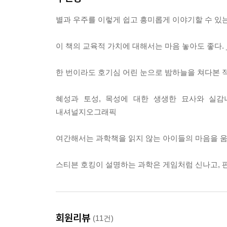
뿐만 아니라 어렵고 낯선 과학 용어나 우주에 대
별과 우주를 이렇게 쉽고 흥미롭게 이야기할 수 있는
중간중간에 배치되어 있다. 입자, 질량, 원자와 
상세하게 설명할 수 없었던 과학적 사실들을 더 
이 책의 교육적 가치에 대해서는 마음 놓아도 좋다.
신비로움을 담은 실감나는 위성 사진이 실려 있어, 
천문학은 물론 수학, 물리학, 화학 등 과학의 
한 번이라도 호기심 어린 눈으로 밤하늘을 쳐다본 적
어렵고 딱딱하다는 편견을 깨뜨리고, 호기심으로 가
혜성과 토성, 목성에 대한 생생한 묘사와 실감
지구의 아름다움과 소중함을 다시금 일깨우는 책!
내셔널지오그래픽
이 우주 과학 동화의 주인공인 조지의 부모는 역설
환경 파괴의 주범이라 생각해서 TV, 자동차, 컴퓨
여간해서는 과학책을 읽지 않는 아이들의 마음을 움
조지에겐 친구라곤 애완 돼지뿐이고 자신의 컴퓨터 
환경을 만들기 위해 꼭 필요한 것이 과학이라고 주
스티븐 호킹이 설명하는 과학은 게임처럼 신나고, 
어째서 이러한 설정을 했을까? 여기에는 스티븐 호
세계를 갖기 위해서도 필요하지만 우리가 살고 있
아직까지 지구처럼 멋진 곳은 발견되지 않았다. 환경
에릭 박사. 방법은 달라도 목적은 모두 점점 오염
회원리뷰
(11건)
지키고 보호하기 위해 우리가 어떻게 행동해야 하는