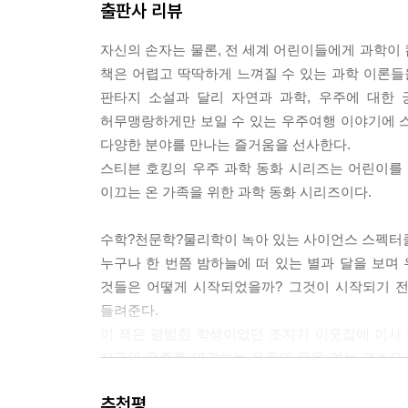
출판사 리뷰
자신의 손자는 물론, 전 세계 어린이들에게 과학이
책은 어렵고 딱딱하게 느껴질 수 있는 과학 이론들
판타지 소설과 달리 자연과 과학, 우주에 대한 
허무맹랑하게만 보일 수 있는 우주여행 이야기에 
다양한 분야를 만나는 즐거움을 선사한다.
스티븐 호킹의 우주 과학 동화 시리즈는 어린이를
이끄는 온 가족을 위한 과학 동화 시리즈이다.
수학?천문학?물리학이 녹아 있는 사이언스 스펙터
누구나 한 번쯤 밤하늘에 떠 있는 별과 달을 보며 
것들은 어떻게 시작되었을까? 그것이 시작되기 전
들려준다.
이 책은 평범한 학생이었던 조지가 이웃집에 이사 
지구와 우주를 연결하는 우주의 문을 여는 코스모
거대 행성인 목성을 가까이에서 관찰하고 소행성 폭
추천평
밤하늘에서 바라만 보았던 우주를, 조지의 눈을 통해