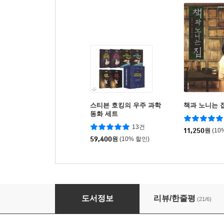
스티븐 호킹의 우주 과학
책과 노니는 
동화 세트
13건
11,250
원
(10
59,400
원
(10% 할인)
조지의 우주를 여는 비밀 열쇠 1
도서정보
리뷰/한줄평
(21/6)