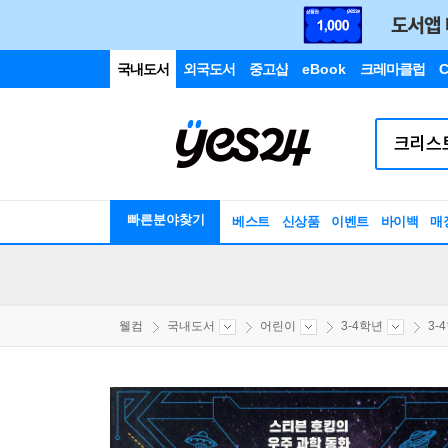
국내도서
외국도서
중고샵
eBook
크레마클럽
C
빠른분야찾기
베스트
신상품
이벤트
바이백
매
웰컴
국내도서
어린이
3-4학년
3-