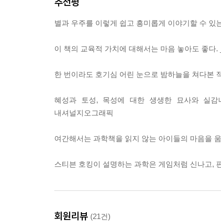
추천평
거대 행성인 목성을 가까이에서 관찰하고 소행성 폭
밤하늘에서 바라만 보았던 우주를, 조지의 눈을 통해
별과 우주를 이렇게 쉽고 흥미롭게 이야기할 수 있는
뿐만 아니라 어렵고 낯선 과학 용어나 우주에 대
중간중간에 배치되어 있다. 입자, 질량, 원자와 
이 책의 교육적 가치에 대해서는 마음 놓아도 좋다.
상세하게 설명할 수 없었던 과학적 사실들을 더 
신비로움을 담은 실감나는 위성 사진이 실려 있어, 
한 번이라도 호기심 어린 눈으로 밤하늘을 쳐다본 적
천문학은 물론 수학, 물리학, 화학 등 과학의 
어렵고 딱딱하다는 편견을 깨뜨리고, 호기심으로 가
혜성과 토성, 목성에 대한 생생한 묘사와 실감
내셔널지오그래픽
지구의 아름다움과 소중함을 다시금 일깨우는 책!
이 우주 과학 동화의 주인공인 조지의 부모는 역설
여간해서는 과학책을 읽지 않는 아이들의 마음을 움
환경 파괴의 주범이라 생각해서 TV, 자동차, 컴퓨
조지에겐 친구라곤 애완 돼지뿐이고 자신의 컴퓨터 
스티븐 호킹이 설명하는 과학은 게임처럼 신나고, 
환경을 만들기 위해 꼭 필요한 것이 과학이라고 주
어째서 이러한 설정을 했을까? 여기에는 스티븐 호
세계를 갖기 위해서도 필요하지만 우리가 살고 있
아직까지 지구처럼 멋진 곳은 발견되지 않았다. 환경
회원리뷰
(21건)
에릭 박사. 방법은 달라도 목적은 모두 점점 오염