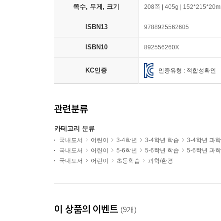
쪽수, 무게, 크기
208쪽 | 405g | 152*215*20
ISBN13
9788925562605
ISBN10
892556260X
KC인증
인증유형 : 적합성확인
관련분류
카테고리 분류
국내도서
어린이
3-4학년
3-4학년 학습
3-4학년 과
국내도서
어린이
5-6학년
5-6학년 학습
5-6학년 과
국내도서
어린이
초등학습
과학/환경
이 상품의 이벤트
(9개)