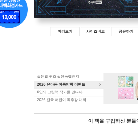
미리보기
사이즈비교
공유하기
골든벨 퀴즈 & 완독챌린지
2026 유아동 여름방학 이벤트
6인의 그림책 작가를 만나다
2026 전국 어린이 독후감 대회
이 책을 구입하신 분