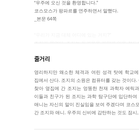
“우주에 오신 것을 환영합니다.”
코스모스가 팡파르를 연주하면서 말했다.
_본문 64쪽
“우리가 지금 대체 어디에 있는 거지?”
조지가 물었다. 조지는 두려움을 까맣게 잊을 정도로
보았다. 자신이 마치 누군가가 우주로 던져 놓은 거
줄거리
던 반짝이는 빛과는 전혀 다르게 활활 타고 있었다.
“우리는 모험을 하고 있는 중이야.”
영리하지만 왜소한 체격과 여린 성격 탓에 학교에
애니가 대답했다.
집에서 산다. 조지의 소원은 컴퓨터를 갖는 것이다.
_본문 132~133쪽
찾아 옆집에 간 조지는 엉뚱한 천재 과학자 에릭과
이들과 친구가 된 조지는 과학 탐구단에 입단하여 
--- 본문 중에서
애니는 자신의 말이 진실임을 보여 주겠다며 코스모
간 조지와 애니. 우주의 신비에 감탄하는 것도 잠시