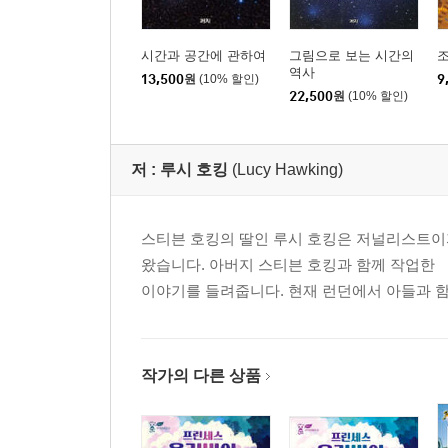
시간과 공간에 관하여
그림으로 보는 시간의
조
역사
13,500
원
(10% 할인)
9
22,500
원
(10% 할인)
저 :
루시 호킹
(Lucy Hawking)
스티븐 호킹의 딸인 루시 호킹은 저널리스트이
왔습니다. 아버지 스티븐 호킹과 함께 작업한 
이야기를 들려줍니다. 현재 런던에서 아들과 함
작가의 다른 상품