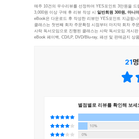
매주 10건의 우수리뷰를 선정하여 YES포인트 3만원을 드
지키고 보호하기 위해 우리가 어떻게 행동해야 하는
3,000원 이상 구매 후 리뷰 작성 시
일반회원 300원, 마니아
우리가 왜 우주로 나아가야 하는지에 대해 스티븐
eBook은 다운로드 후 작성한 리뷰만 YES포인트 지급됩니
우리가 만약 장기적인 미래를 갖고자 한다면 우리의 
클래스는 첫번째 회차 주문확정 시점부터 마지막 회차 주문
사락 독서모임으로 진행된 클래스는 사락 독서모임 게시판
과밀해지고 있어요. 지구 바깥의 더 넓은 우주로 눈을
eBook 페이백, CD/LP, DVD/Blu-ray, 패션 및 판매금
우주로 뻗어나가려는 시도와 연구들은 지금 지구가
그렇기 때문에 성공하지 못하더라도 우주를 향한 도
이 책은 아이들에게 과학의 필요성과 위대함을 깨
21
명
나아갈 바를 제시해 주는 유익한 책이 될 것이다.
별점별로 리뷰를 확인해 보세
10%
0%