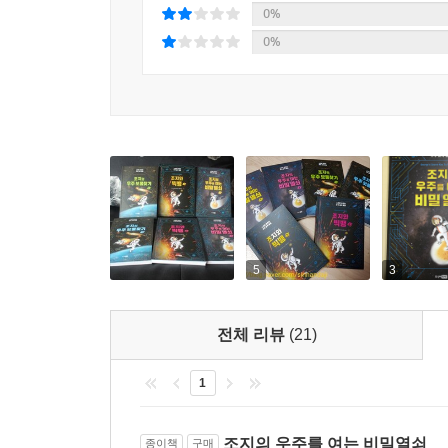
0%
0%
5
3
전체 리뷰
(21)
1
조지의 우주를 여는 비밀열쇠
종이책
구매