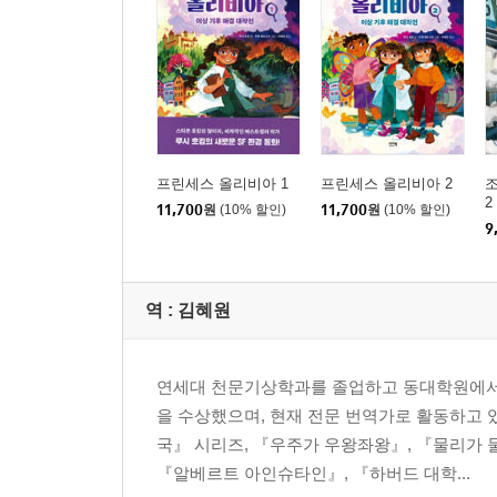
프린세스 올리비아 1
프린세스 올리비아 2
2
11,700
원
(10% 할인)
11,700
원
(10% 할인)
9
역 :
김혜원
연세대 천문기상학과를 졸업하고 동대학원에서
을 수상했으며, 현재 전문 번역가로 활동하고 
국』 시리즈, 『우주가 우왕좌왕』, 『물리가 
『알베르트 아인슈타인』, 『하버드 대학...