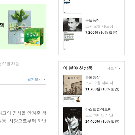
동물농장
조지 오웰 저/도정일 역
7,200
원
(10% 할인)
년 08월 31일
이 분야 신상품
더보기
동물농장
펼쳐보기
조지 오웰 저/리터링크 역
11,700
원
(10% 할인)
라스트 화이트맨
최고의 명성을 안겨준 책
모신 하미드 저/권상미 역
갈등, 사랑으로부터 하난
14,400
원
(10% 할인)