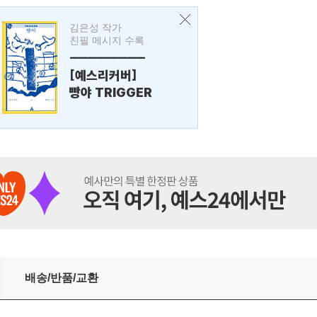
김은성 작가
친필 메시지 수록
---------------
[예스리커버]
빵야 TRIGGER
배송/반품/교환