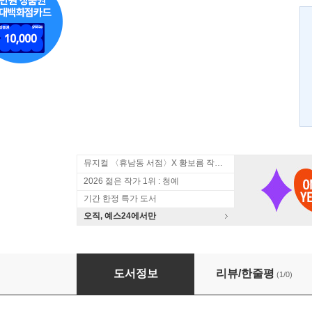
뮤지컬 〈휴남동 서점〉X 황보름 작가 북토크
2026 젊은 작가 1위 : 청예
기간 한정 특가 도서
오직, 예스24에서만
천사의 분노
도서정보
리뷰/한줄평
(1/0)