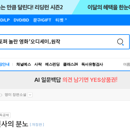
D/LP
DVD/BD
문구
/GIFT
티켓
장안내
채널예스
사락
예스펀딩
클래스24
독서유형검사
여
RBTI Lab
독서유형검사
AI 일문백답
의견 남기면 YES상품권!
영미 장편소설
득공제
천사의 분노
[ 개정판 ]