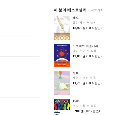
이 분야 베스트셀러
더보기
테오
앨런 레비 저/노지양 역
18,900
원
(10% 할인)
프로젝트 헤일메리
앤디 위어 저/강동혁 역
19,800
원
(10% 할인)
설득
제인 오스틴 저/원영선,전신화 공역
11,700
원
(10% 할인)
1984
조지 오웰 저/정회성 역
9,900
원
(10% 할인)