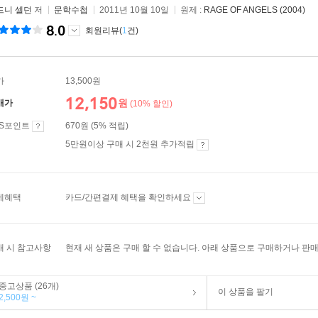
드니 셀던
저
문학수첩
2011년 10월 10일
원제 :
RAGE OF ANGELS (2004)
8.0
회원리뷰(
1
건)
가
13,500원
12,150
원
매가
(10% 할인)
ES포인트
670원 (5% 적립)
5만원이상 구매 시 2천원 추가적립
제혜택
카드/간편결제 혜택을 확인하세요
매 시 참고사항
현재 새 상품은 구매 할 수 없습니다. 아래 상품으로 구매하거나 판매
중고상품 (26개)
이 상품을 팔기
2,500원 ~