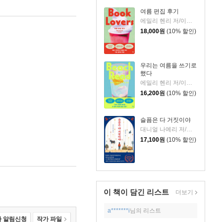
여름 편집 후기
에밀리 헨리 저/이미정 역
18,000
원
(10% 할인)
우리는 여름을 쓰기로
했다
에밀리 헨리 저/이미정 역
16,200
원
(10% 할인)
슬픔은 다 거짓이야
대니얼 나예리 저/김래경 역
17,100
원
(10% 할인)
이 책이 담긴
리스트
더보기
a*******i
님의 리스트
 알림신청
작가 파일