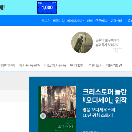
로그인
회원가입
마이페이지
카트
주문/배송
고객센터
Gl
름방학혜택
예사단독판매
이달의사은품
특가할인
추천도서
대량/법인