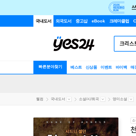
국내도서
외국도서
중고샵
eBook
크레마클럽
C
빠른분야찾기
베스트
신상품
이벤트
바이백
매
웰컴
국내도서
소설/시/희곡
영미소설
소