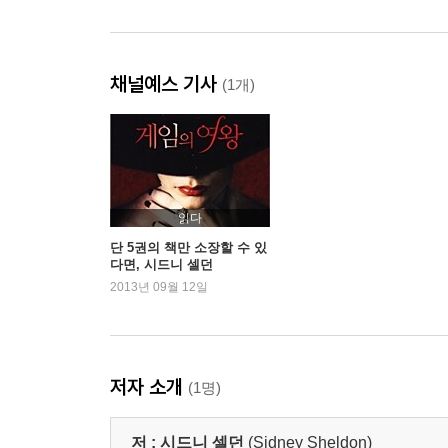
채널예스 기사
(1개)
읽다
단 5권의 책만 소장할 수 있
다면, 시드니 셀던
2013년 09월 12일
저자 소개
(1명)
저 :
시드니 셀던
(Sidney Sheldon)