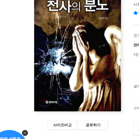
시
정
판
Y
결
구
사이즈비교
공유하기