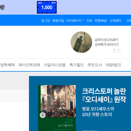
로그인
회원가입
마이페이지
카트
주문/배송
고객센터
Gl
름방학혜택
예사단독판매
이달의사은품
특가할인
추천도서
대량/법인