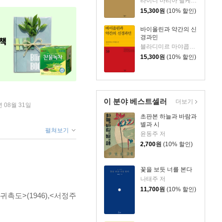
라이너 마리아 릴케 저/김재혁 역
15,300
원
(10% 할인)
바이올린과 약간의 신
경과민
블라디미르 마야콥스키 저/조규연 역
15,300
원
(10% 할인)
이 분야 베스트셀러
더보기
년 08월 31일
초판본 하늘과 바람과
별과 시
펼쳐보기
윤동주 저
2,700
원
(10% 할인)
꽃을 보듯 너를 본다
나태주 저
11,700
원
(10% 할인)
촉도>(1946),<서정주