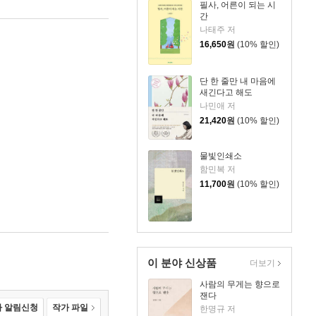
필사, 어른이 되는 시
간
나태주 저
16,650
원
(10% 할인)
단 한 줄만 내 마음에
새긴다고 해도
나민애 저
21,420
원
(10% 할인)
물빛인쇄소
함민복 저
11,700
원
(10% 할인)
이 분야 신상품
더보기
사람의 무게는 향으로
잰다
 알림신청
작가 파일
한명규 저