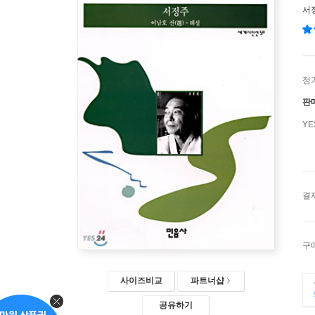
서
정
판
Y
결
구
사이즈비교
파트너샵
공유하기