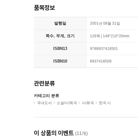
품목정보
발행일
2001년 08월 31일
쪽수, 무게, 크기
126쪽 | 148*210*20mm
ISBN13
9788937418501
ISBN10
8937418509
관련분류
카테고리 분류
국내도서
소설/시/희곡
시/희곡
한국 시
이 상품의 이벤트
(11개)