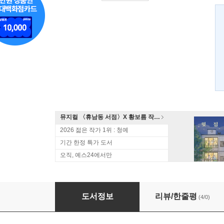
뮤지컬 〈휴남동 서점〉X 황보름 작가 북토크
2026 젊은 작가 1위 : 청예
기간 한정 특가 도서
오직, 예스24에서만
국화 옆에서
도서정보
리뷰/한줄평
(4/0)