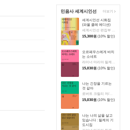
민음사 세계시인선
더보기
세계시인선 시화집
(파울 클레 에디션)
세계시인선 편집부 편/호라티우스 등저/파울 클레 그림
15,300
원
(10% 할인)
오르페우스에게 바치
는 소네트
라이너 마리아 릴케 저/김재혁 역
15,030
원
(10% 할인)
나는 긴장을 기르는
것 같아
로버트 크릴리 저/정은귀 역
15,030
원
(10% 할인)
나는 나의 삶을 살고
있습니다 : 릴케의 기
도시집