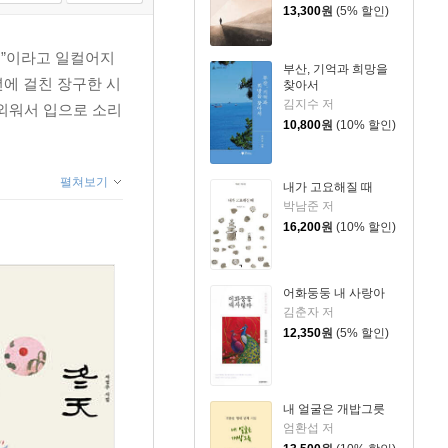
13,300
원
(5% 할인)
인”이라고 일컬어지
부산, 기억과 희망을
4년에 걸친 장구한 시
찾아서
김지수 저
 외워서 입으로 소리
10,800
원
(10% 할인)
펼쳐보기
내가 고요해질 때
박남준 저
16,200
원
(10% 할인)
어화둥둥 내 사랑아
김춘자 저
12,350
원
(5% 할인)
내 얼굴은 개밥그릇
엄환섭 저