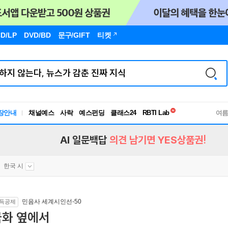
D/LP
DVD/BD
문구
/GIFT
티켓
독서유형검사
RBTI Lab
장안내
채널예스
사락
예스펀딩
클래스24
독서유형검사
여
AI 일문백답
의견 남기면 YES상품권!
한국 시
민음사 세계시인선-50
득공제
국화 옆에서