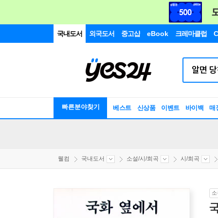
국내도서
외국도서
중고샵
eBook
크레마클럽
C
빠른분야찾기
베스트
신상품
이벤트
바이백
매
웰컴
국내도서
소설/시/희곡
시/희곡
소