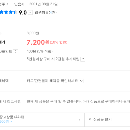
정주
저
민음사
2001년 08월 31일
9.0
회원리뷰(
4
건)
가
8,000원
7,200
원
매가
(10% 할인)
ES포인트
400원 (5% 적립)
5만원이상 구매 시 2천원 추가적립
제혜택
카드/간편결제 혜택을 확인하세요
매 시 참고사항
현재 새 상품은 구매 할 수 없습니다. 아래 상품으로 구매하거나 판매
중고상품 (44개)
이 상품을 팔기
900원 ~