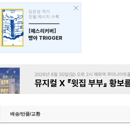
김은성 작가
친필 메시지 수록
---------------
[예스리커버]
빵야 TRIGGER
배송/반품/교환