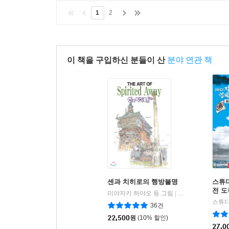
1
2
이 책을 구입하신 분들이 산
분야 연관 책
센과 치히로의 행방불명
스튜
전 도
미야자키 하야오 등 그림
학산문화사
|
스튜디
36건
22,500
원
(10% 할인)
27,0