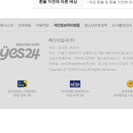
환불 지연에 따른 배상
대금 환불 및 환불 지연에 
회사소개
인재채용
이용약관
개인정보처리방침
청소년보호정책
도서홍보안내
대표 : 김석환, 최세라
주소 : 서울시 영등포구 은행로 11, 5층~6층(여의도동,일신
사업자등록번호 : 229-81-37000 통신판매업신고 : 제 200
이메일 : yes24help@yes24.com 호스팅 서비스사업자 :
Copyright ⓒ YES24 Corp. All Rights Reserved.