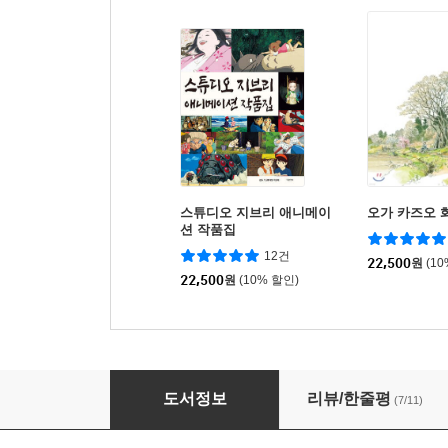
스튜디오 지브리 애니메이
오가 카즈오 
션 작품집
12건
22,500
원
(1
22,500
원
(10% 할인)
벼랑 위의 포뇨
도서정보
리뷰/한줄평
(7/11)