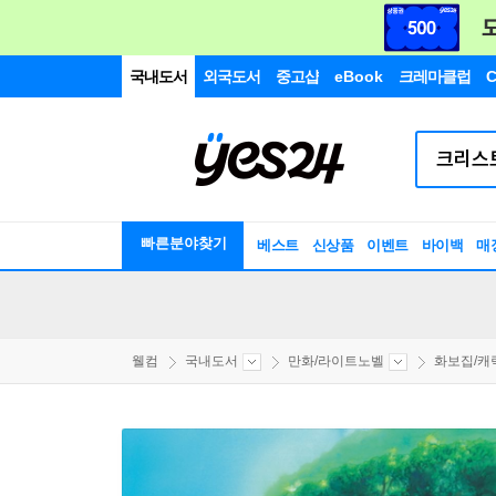
국내도서
외국도서
중고샵
eBook
크레마클럽
C
빠른분야찾기
베스트
신상품
이벤트
바이백
매
웰컴
국내도서
만화/라이트노벨
화보집/캐릭터