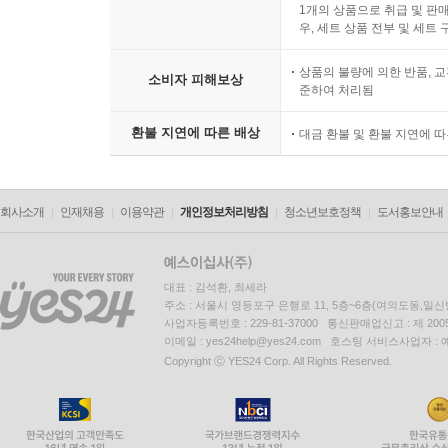
1개의 상품으로 취급 및 판매
우, 세트 상품 전부 및 세트
상품의 불량에 의한 반품, 교
소비자 피해보상
준하여 처리됨
환불 지연에 따른 배상
대금 환불 및 환불 지연에 
회사소개
인재채용
이용약관
개인정보처리방침
청소년보호정책
도서홍보안내
대표 : 김석환, 최세라
주소 : 서울시 영등포구 은행로 11, 5층~6층(여의도동,일신
사업자등록번호 : 229-81-37000 통신판매업신고 : 제 200
이메일 : yes24help@yes24.com 호스팅 서비스사업자 :
Copyright ⓒ YES24 Corp. All Rights Reserved.