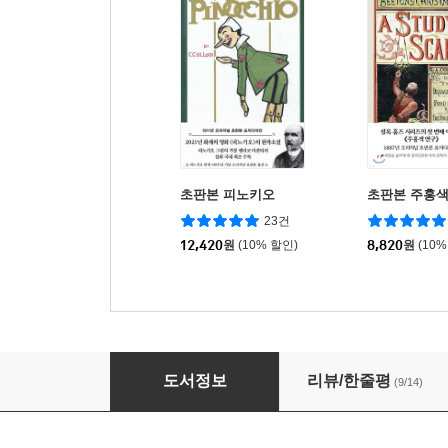
초판본 피노키오
초판본 주홍색
23건
12,420
원
(10% 할인)
8,820
원
(10%
마녀 배달부 키키
도서정보
리뷰/한줄평
(9/14)