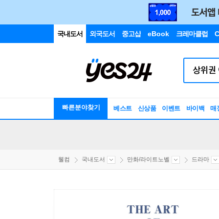
국내도서
외국도서
중고샵
eBook
크레마클럽
C
빠른분야찾기
베스트
신상품
이벤트
바이백
매
웰컴
국내도서
만화/라이트노벨
드라마