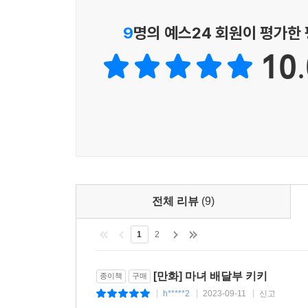
9
명의 예스24 회원이 평가한
10.
전체 리뷰
(9)
1
2
[만화] 마녀 배달부 키키
종이책
구매
h*****2
2023-09-11
신고
|
|
|