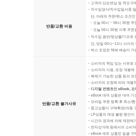
고객의 단순변심 및 착오구
직수입양서/직수입일서중 일
단, 아래의 주문/취소 조건인
오늘 00시 ~ 06시 30분 
반품/교환 비용
오늘 06시 30분 이후 주문
직수입 음반/영상물/기프트 
단, 당일 00시~13시 사이
박스 포장은 택배 배송이 가
소비자의 책임 있는 사유로 
소비자의 사용, 포장 개봉에 
복제가 가능한 상품 등의 포장을 
소비자의 요청에 따라 개별
디지털 컨텐츠인 eBook, 
eBook 대여 상품은 대여 기
모바일 쿠폰 등록 후 취소/환
반품/교환 불가사유
중고상품이 구매확정(자동 
LP상품의 재생 불량 원인이 기
시간의 경과에 의해 재판매가
전자상거래 등에서의 소비자
eBook 세트 상품은 일괄 