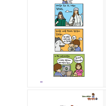
어른의 됨됨이
납량특집 ‘공포의 노트’
사장님의 고사
20세기 핸콕
작명은 어려워
짱이야!
배고픈 소년들
치명적 말실수
치명적 말실수 2
특명 사골국
로켓은 발사됐다!
염화미소
이렇게 성공할 줄은 몰랐다
그녀는 임신 중
사랑의 거짓말