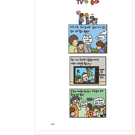
선생님의 가르침
교수님의 금연
낢과 수영하는 이야기
사랑의 성격테스트
회장님의 근검절약
낚시 중의 낚시
춤추게 해주세요
헛갈릴 수도 있지
불꽃 남자
친절한 베테랑
국숫집 이야기
아저씨의 친구
나는 양수 형의 참견꾼