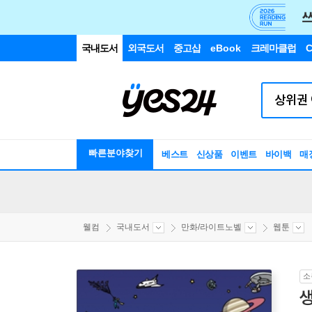
국내도서
외국도서
중고샵
eBook
크레마클럽
C
빠른분야찾기
베스트
신상품
이벤트
바이백
매
웰컴
국내도서
만화/라이트노벨
웹툰
소
생