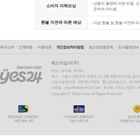
상품의 불량에 의한 반품, 교
소비자 피해보상
준하여 처리됨
환불 지연에 따른 배상
대금 환불 및 환불 지연에 
회사소개
인재채용
이용약관
개인정보처리방침
청소년보호정책
도서홍보안내
대표 : 김석환, 최세라
주소 : 서울시 영등포구 은행로 11, 5층~6층(여의도동,일신
사업자등록번호 : 229-81-37000 통신판매업신고 : 제 200
이메일 : yes24help@yes24.com 호스팅 서비스사업자 :
Copyright ⓒ YES24 Corp. All Rights Reserved.