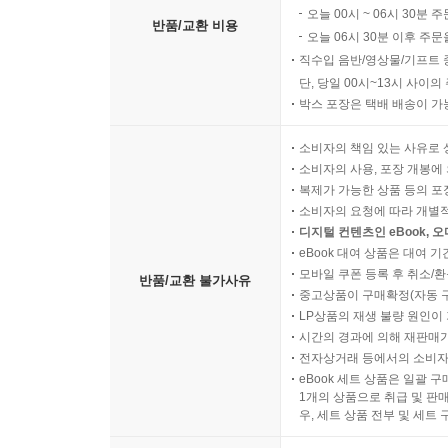
오늘 00시 ~ 06시 30분 
반품/교환 비용
오늘 06시 30분 이후 주문
직수입 음반/영상물/기프트 
단, 당일 00시~13시 사이
박스 포장은 택배 배송이 가
소비자의 책임 있는 사유로 
소비자의 사용, 포장 개봉에 
복제가 가능한 상품 등의 포장을 
소비자의 요청에 따라 개별
디지털 컨텐츠인 eBook, 
eBook 대여 상품은 대여 기
모바일 쿠폰 등록 후 취소/환
반품/교환 불가사유
중고상품이 구매확정(자동 
LP상품의 재생 불량 원인이 기
시간의 경과에 의해 재판매가
전자상거래 등에서의 소비자
eBook 세트 상품은 일괄 
1개의 상품으로 취급 및 판매
우, 세트 상품 전부 및 세트