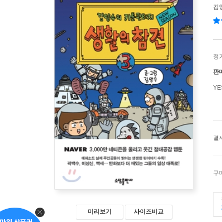
김
정
판
Y
결
구
미리보기
사이즈비교