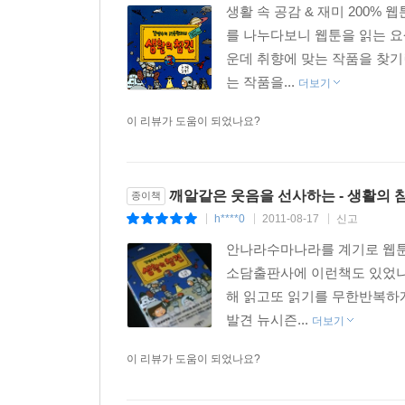
생활 속 공감 & 재미 200
를 나누다보니 웹툰을 읽는 
운데 취향에 맞는 작품을 찾기
는 작품을...
더보기
이 리뷰가 도움이 되었나요?
깨알같은 웃음을 선사하는 - 생활의 참
종이책
h****0
2011-08-17
신고
|
|
|
안나라수마나라를 계기로 웹툰
소담출판사에 이런책도 있었나
해 읽고또 읽기를 무한반복하
발견 뉴시즌...
더보기
이 리뷰가 도움이 되었나요?