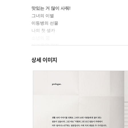
맛있는 거 많이 사줘!
그녀의 이별
이등병의 선물
나의 첫 셀카
소년의 꿈
어려운(?) 약자
상세 이미지
어머니의 양수
에로의 힘
묘하게 보통사람
굵은 혈서
에로의 힘 2
친선경기
김양수의 참견
파블로프의 개
비겁한 복수