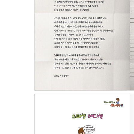
아버지와 야구장에서
신도림의 찝찔한 밤
위기탈출 정신만 차리면
선장님의 변명
신병의 특기
오해는 이제 그만
김양수 공략기
이름의 중요성
그림의 신동
맛의 비밀
기계치 그녀
아부의 파티
철이의 완전범죄
그의 첫마디
여행의 보람