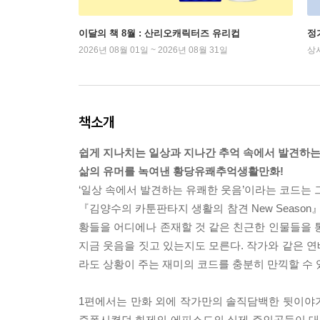
이달의 책 8월 : 산리오캐릭터즈 유리컵
정
2026년 08월 01일 ~ 2026년 08월 31일
상
책소개
쉽게 지나치는 일상과 지나간 추억 속에서 발견하는
삶의 유머를 녹여낸 황당유쾌추억생활만화!
‘일상 속에서 발견하는 유쾌한 웃음’이라는 코드는
『김양수의 카툰판타지 생활의 참견 New Season
황들을 어디에나 존재할 것 같은 친근한 인물들을 
지금 웃음을 짓고 있는지도 모른다. 작가와 같은 
라도 상황이 주는 재미의 코드를 충분히 만끽할 수 
1편에서는 만화 외에 작가만의 솔직담백한 뒷이야기
증폭시켰던 화제의 에피소드의 실제 주인공들이 대거