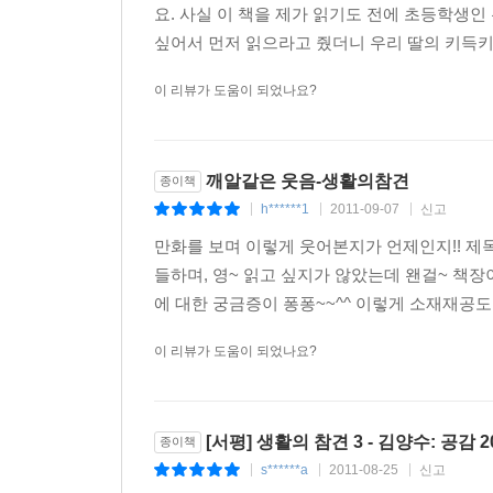
요. 사실 이 책을 제가 읽기도 전에 초등학생인
싶어서 먼저 읽으라고 줬더니 우리 딸의 키득키득
이 리뷰가 도움이 되었나요?
깨알같은 웃음-생활의참견
종이책
h******1
2011-09-07
신고
|
|
|
만화를 보며 이렇게 웃어본지가 언제인지!! 제
들하며, 영~ 읽고 싶지가 않았는데 왠걸~ 책
에 대한 궁금증이 퐁퐁~~^^ 이렇게 소재재공도
이 리뷰가 도움이 되었나요?
[서평] 생활의 참견 3 - 김양수: 공감 2
종이책
s******a
2011-08-25
신고
|
|
|