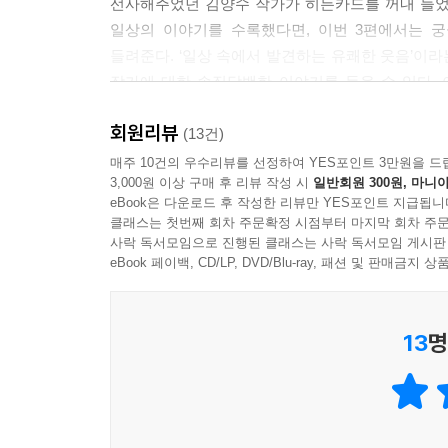
선사해주었던 김양수 작가가 히든카드를 꺼내 들었
일상의 이야기를 수록했다면, 이번 3편에서는 
들려준다. ‘일상 속에서 발견하는 유쾌한 웃음’이
작가에 대한 솔직담백한 이야기를 들을 수 있다.
만화로 그려내는지 알 수 있다. 사람을 좋아하고 
회원리뷰
그의 측근들이 보여주는 끈끈한 유대와 신뢰는 작
(13건)
던져준다.
매주 10건의 우수리뷰를 선정하여 YES포인트 3만원을 드
3,000원 이상 구매 후 리뷰 작성 시
일반회원 300원, 마니아
eBook은 다운로드 후 작성한 리뷰만 YES포인트 지급됩니
클래스는 첫번째 회차 주문확정 시점부터 마지막 회차 주문
일상을 빛나게 해주는 웃음 바이러스
사락 독서모임으로 진행된 클래스는 사락 독서모임 게시판
『생활의 참견』이 만들어내는 웃음은 때론 ‘낄낄’이고
eBook 페이백, CD/LP, DVD/Blu-ray, 패션 및 판매금
이야기들이 공감을 불러일으킨다. 우리가 일상 속
은밀한 미소를 지으며 ‘낄낄’거리고, 예상하지 못한
13
명
가만히 생각해보면 그런 일들이 내 주변에서도 일어
아닌지 생각해보게 된다.
작가는 특유의 관찰력으로 평범한 일상을 비범하게
않은 솔직함이 깔려 있기에 독자들은 그 글과 
사랑스러운 일상이 된다.