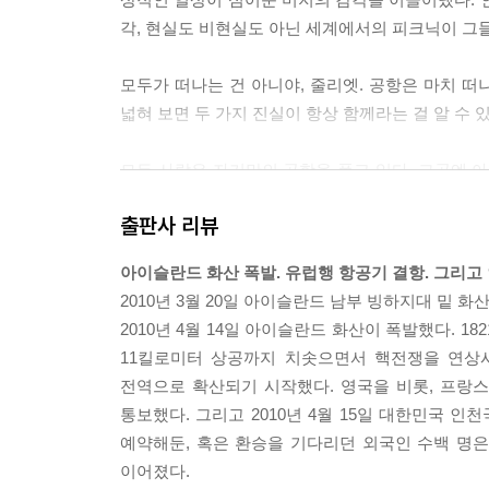
각, 현실도 비현실도 아닌 세계에서의 피크닉이 그들
모두가 떠나는 건 아니야, 줄리엣. 공항은 마치 
넓혀 보면 두 가지 진실이 항상 함께라는 걸 알 수 있어
모든 사람은 자기만의 공항을 품고 있다. 그곳엔 아
집이나 차, 세상에 존재하는 그 어떤 것으로도 채울
출판사 리뷰
홀과도 같다. 어쩌면 사랑은 그 미지의 땅을 정복하기
아이슬란드 화산 폭발. 유럽행 항공기 결항. 그리
여행자들은 재미있어요.
2010년 3월 20일 아이슬란드 남부 빙하지대 밑 
뭐가요?
2010년 4월 14일 아이슬란드 화산이 폭발했다. 1
자기를 소개하는 방식이요. 난 누구야, 무슨 일을 
11킬로미터 상공까지 치솟으면서 핵전쟁을 연상
떠나는 나라가 그 사람을 설명하는 코드가 된다는 게
전역으로 확산되기 시작했다. 영국을 비롯, 프랑스,
뭐랄까...... 평소엔 우리가 잊고 있던 가장 본질적인
통보했다. 그리고 2010년 4월 15일 대한민국
예약해둔, 혹은 환승을 기다리던 외국인 수백 명
공항이란 곧 떠나고 돌아오는 곳. 일상을 함축적으로
이어졌다.
로 하루하루 외로움과 맞서 싸우고 있다. 이것은 고요한