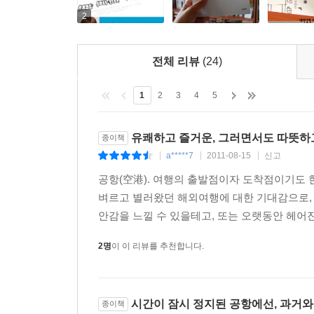
2
전체 리뷰
(24)
1
2
3
4
5
유쾌하고 즐거운, 그러면서도 따뜻
종이책
a*****7
2011-08-15
신고
|
|
|
공항(空港). 여행의 출발점이자 도착점이기도 
벼르고 별러왔던 해외여행에 대한 기대감으로, 
안감을 느낄 수 있을테고, 또는 오랫동안 헤어진
2명
이 이 리뷰를 추천합니다.
시간이 잠시 정지된 공항에선, 과거와 
종이책