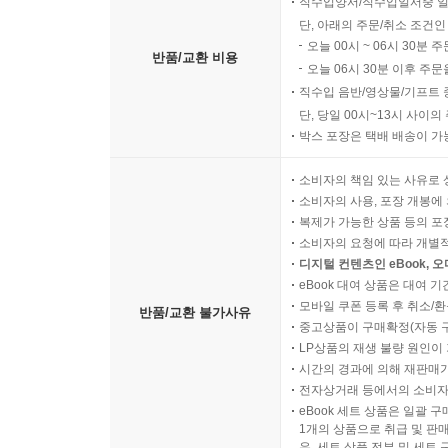
직수입양서/직수입일서중 일
단, 아래의 주문/취소 조건인
오늘 00시 ~ 06시 30분 
반품/교환 비용
오늘 06시 30분 이후 주문
직수입 음반/영상물/기프트 
단, 당일 00시~13시 사이
박스 포장은 택배 배송이 가
소비자의 책임 있는 사유로 
소비자의 사용, 포장 개봉에 
복제가 가능한 상품 등의 포장을 
소비자의 요청에 따라 개별
디지털 컨텐츠인 eBook, 
eBook 대여 상품은 대여 기
모바일 쿠폰 등록 후 취소/환
반품/교환 불가사유
중고상품이 구매확정(자동 
LP상품의 재생 불량 원인이 기
시간의 경과에 의해 재판매가
전자상거래 등에서의 소비자
eBook 세트 상품은 일괄 
1개의 상품으로 취급 및 판매
우, 세트 상품 전부 및 세트