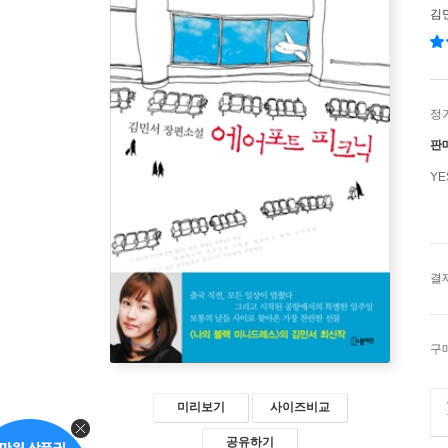
김
정
판
Y
결
구
미리보기
사이즈비교
공유하기