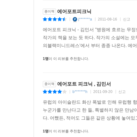
에어포트피크닉
종이책
j*******a
2011-08-16
신고
|
|
|
에어포트 피크닉 - 김민서 "병원에 흐르는 무
작가의 책을 보는 듯 하다. 작가의 소설에는 모
의블랙미니드레스'에서 부터 종종 나온다. 에어포
1명
이 이 리뷰를 추천합니다.
에어포트 피크닉 , 김민서
종이책
b*******h
2011-09-20
신고
|
|
|
유럽의 아이슬란드 화산 폭발로 인해 유럽행 항
누군가를 만난다고 한 들, 특별하지 않은 만남
다. 어쨌든, 적어도 그들은 같은 상황에 놓여있고
1명
이 이 리뷰를 추천합니다.