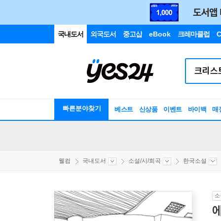
국내도서
외국도서
중고샵
eBook
크레마클럽
C
빠른분야찾기
베스트
신상품
이벤트
바이백
매
웰컴
국내도서
소설/시/희곡
한국소설
소