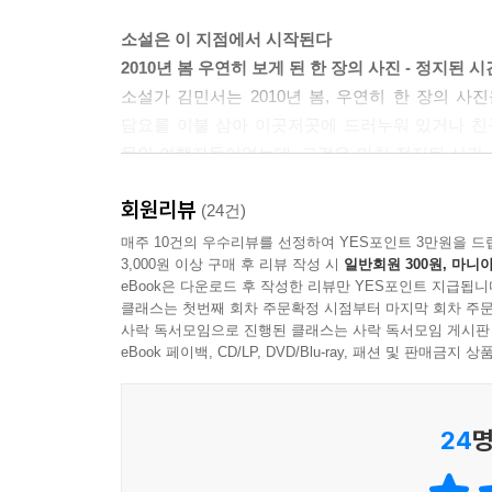
소설은 이 지점에서 시작된다
단출한 배낭 하나를 짊어지고, 혹은 커다란 트렁크
2010년 봄 우연히 보게 된 한 장의 사진 - 정지된 
이름으로 불린다. 여행자. 새로운 것을 찾아나서거나
소설가 김민서는 2010년 봄, 우연히 한 장의 
이 되려 하거나 자신을 찾기 위해서 여행하는 사람
담요를 이불 삼아 이곳저곳에 드러누워 있거나 친
다. 하늘로 날아오르기 전, 그들은 커다란 유리창 
묶인 여행자들이었는데, 그것은 마치 정지된 시간 
이탈해 새로운 사람들과 한정된 공간에서 한정된
---p.332
회원리뷰
이야기가 바로 이 책 「에어포트 피크닉」이다.
(24건)
매주 10건의 우수리뷰를 선정하여 YES포인트 3만원을 드
3,000원 이상 구매 후 리뷰 작성 시
일반회원 300원, 마니아
만약 당신의 인생에 어느 날 갑자기 예기치 못한 
eBook은 다운로드 후 작성한 리뷰만 YES포인트 지급됩니
저마다 자기만의 방에 갇힌 사람들이 인생의 틈에서
클래스는 첫번째 회차 주문확정 시점부터 마지막 회차 주문
아이슬란드 화산 폭발로 유럽행 항공기가 결항되자
사락 독서모임으로 진행된 클래스는 사락 독서모임 게시판
아시아의 한 공항에서 갑작스럽게 맞게 된 여분의
eBook 페이백, CD/LP, DVD/Blu-ray, 패션 및 판매금
꿈꾸며 누군가는 미래가 오는 것을 두려워하고 누
주변을 둘러보는 순간, 그들은 인생이 자신을 위
24
명
어느새 잠시 들르는 경유지가 아닌 숨가쁘게 달려
믿음을 회복하는 공간이 된다. 가장 보통의 날들 사