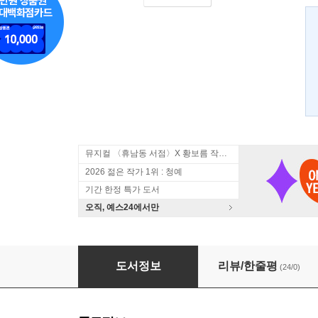
뮤지컬 〈휴남동 서점〉X 황보름 작가 북토크
2026 젊은 작가 1위 : 청예
기간 한정 특가 도서
오직, 예스24에서만
에어포트 피크닉
도서정보
리뷰/한줄평
(24/0)