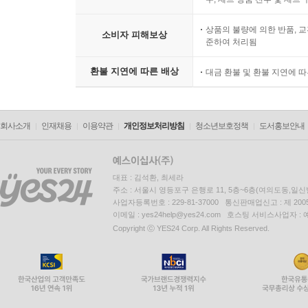
상품의 불량에 의한 반품, 교
소비자 피해보상
준하여 처리됨
환불 지연에 따른 배상
대금 환불 및 환불 지연에 
회사소개
인재채용
이용약관
개인정보처리방침
청소년보호정책
도서홍보안내
대표 : 김석환, 최세라
주소 : 서울시 영등포구 은행로 11, 5층~6층(여의도동,일신
사업자등록번호 : 229-81-37000 통신판매업신고 : 제 200
이메일 : yes24help@yes24.com 호스팅 서비스사업자 :
Copyright ⓒ YES24 Corp. All Rights Reserved.