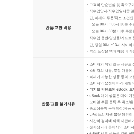
고객의 단순변심 및 착오구
직수입양서/직수입일서중 일
단, 아래의 주문/취소 조건인
오늘 00시 ~ 06시 30분 
반품/교환 비용
오늘 06시 30분 이후 주문
직수입 음반/영상물/기프트 
단, 당일 00시~13시 사이
박스 포장은 택배 배송이 가
소비자의 책임 있는 사유로 
소비자의 사용, 포장 개봉에 
복제가 가능한 상품 등의 포장을 
소비자의 요청에 따라 개별
디지털 컨텐츠인 eBook, 
eBook 대여 상품은 대여 기
모바일 쿠폰 등록 후 취소/환
반품/교환 불가사유
중고상품이 구매확정(자동 
LP상품의 재생 불량 원인이 기
시간의 경과에 의해 재판매가
전자상거래 등에서의 소비자
eBook 세트 상품은 일괄 