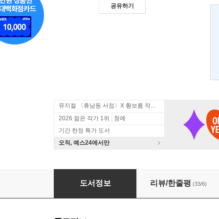
공유하기
뮤지컬 〈휴남동 서점〉X 황보름 작가 북토크
2026 젊은 작가 1위 : 청예
기간 한정 특가 도서
오직, 예스24에서만
혹성 탈출
도서정보
리뷰/한줄평
(33/6)