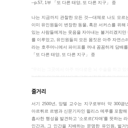
--p.57, 1부 「또 다른 태양, 또 다른 지구」 중
나는 지금까지 관찰한 모든 것―대체로 나도 모르
이미 유인원들이 변장한 동물, 혹은 서커스를 위해
있는 사람들에게는 웃음을 자아내는 볼거리겠지만 
를 이루었고, 유인원들의 모든 몸짓은 아주 자연스러
라는 호주머니에서 파이프를 꺼내 꼼꼼하게 담배를 채운
「또 다른 태양, 또 다른 지구」 중
“우리는 그곳에서 아주 까다로운 뇌 수술을 하고 있어
“너희가 인간을 대상으로 그런 실험들을 하고 있다고
“물론이지. 인간의 뇌는 유인원의 뇌와 가장 유사해
줄거리
긴 거야. 인간은 우리의 많은 연구에 사용되고 있어.”-
서기 2500년, 앙텔 교수는 지구로부터 약 30
“언젠가 우리가 모든 분야에서 인간을 능가하는 날이
아르튀르 르뱅과 신문기자인 윌리스 메루를 포함해 
니야. 이 사건은 진화 계통수에 기록되어 있지. 
흡사한 행성을 발견하고 ‘소로르(‘자매’를 뜻하는 
지금은 인간이 일으킨 문명을 보존하며 그 결과들을 
인간과, 그 인간을 지배하는 문명한 유인원, 벌거