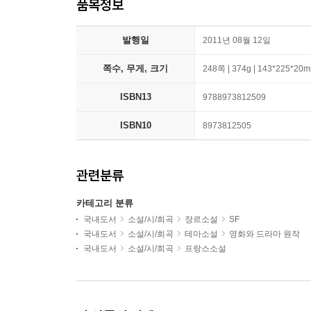
품목정보
발행일
2011년 08월 12일
쪽수, 무게, 크기
248쪽 | 374g | 143*225*20
ISBN13
9788973812509
ISBN10
8973812505
관련분류
카테고리 분류
국내도서
소설/시/희곡
장르소설
SF
국내도서
소설/시/희곡
테마소설
영화와 드라마 원작
국내도서
소설/시/희곡
프랑스소설