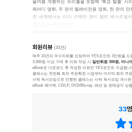
올여름 개봉하는 프리퀄을 포함해 ‘혹성 탈출’ 시
패러디 영화, 두 편의 텔레비전용 영화, 한 편의 
전 세계에서는 이미 수백만 권이 팔린 베스트셀러
출간된 지 48년 만이다.
쥘 베른(1828~1905)이 비행기와 우주선이 만
회원리뷰
개척했다면 피에르 불(1912~1994)은 본격적
(33건)
대표적인 공상과학소설『혹성 탈출』(1963)이 출간
매주 10건의 우수리뷰를 선정하여 YES포인트 3만원을 드
3,000원 이상 구매 후 리뷰 작성 시
일반회원 300원, 마니아
무대로 한 모험담을 다룬 공상과학소설. 또는 그런 영
eBook은 다운로드 후 작성한 리뷰만 YES포인트 지급됩니
프랑스 초판 출간 당시 충격적인 설정과 내용으로
클래스는 첫번째 회차 주문확정 시점부터 마지막 회차 주문
섬뜩함에 온몸이 전율로 오싹거린다. 또 다른 지
사락 독서모임으로 진행된 클래스는 사락 독서모임 게시판
만나보자.
eBook 페이백, CD/LP, DVD/Blu-ray, 패션 및 판매금
‘유인원’이라는 거울로 ‘인간’을 비추어 보다
33
명
전두엽을 절단당해 식욕을 느끼지 못하고 굶어 
모성애를 잃고 자식을 내팽개치는 인간, 뇌에 전
인간들의 모습이다. 잔인하고 끔찍한 이 장면은 그러