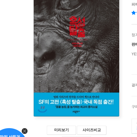
피
정
판
Y
결
구
미리보기
사이즈비교