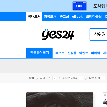
국내도서
외국도서
중고샵
eBook
크레마클럽
C
빠른분야찾기
베스트
신상품
이벤트
바이백
매
웰컴
국내도서
소설/시/희곡
장르소설
소