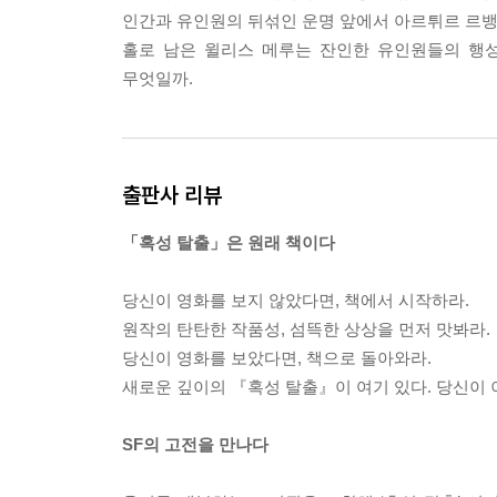
인간과 유인원의 뒤섞인 운명 앞에서 아르튀르 르뱅
---p.202, 3부 「다가오는 종의 종말, 혹성 탈출」 중
홀로 남은 윌리스 메루는 잔인한 유인원들의 행성
무엇일까.
출판사 리뷰
「혹성 탈출」은 원래 책이다
당신이 영화를 보지 않았다면, 책에서 시작하라.
원작의 탄탄한 작품성, 섬뜩한 상상을 먼저 맛봐라.
당신이 영화를 보았다면, 책으로 돌아와라.
새로운 깊이의 『혹성 탈출』이 여기 있다. 당신이 이
SF의 고전을 만나다