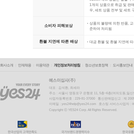
1개의 상품으로 취급 및 판매
우, 세트 상품 전부 및 세트
상품의 불량에 의한 반품, 교
소비자 피해보상
준하여 처리됨
환불 지연에 따른 배상
대금 환불 및 환불 지연에 
회사소개
인재채용
이용약관
개인정보처리방침
청소년보호정책
도서홍보안내
대표 : 김석환, 최세라
주소 : 서울시 영등포구 은행로 11, 5층~6층(여의도동,일신
사업자등록번호 : 229-81-37000 통신판매업신고 : 제 200
이메일 : yes24help@yes24.com 호스팅 서비스사업자 :
Copyright ⓒ YES24 Corp. All Rights Reserved.