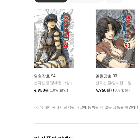
열혈강호 94
열혈강호 93
전극진 글/양재현 그림
대원
전극진 글/양재현 그림
대
|
|
4,950
원
(10% 할인)
4,950
원
(10% 할인)
검색 페이지에서 선택된 태그에 등록된 더 많은 상품을 확인해 