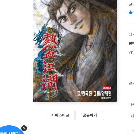
전
정
판
Y
결
배
사이즈비교
공유하기
배