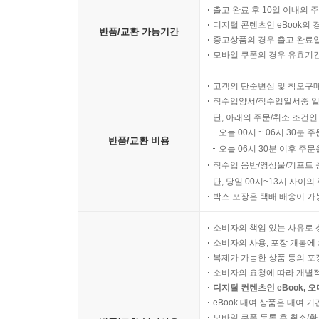
출고 완료 후 10일 이내의 
디지털 콘텐츠인 eBook의 
반품/교환 가능기간
중고상품의 경우 출고 완료일
모바일 쿠폰의 경우 유효기간(
고객의 단순변심 및 착오구
직수입양서/직수입일서중 일
단, 아래의 주문/취소 조건인
오늘 00시 ~ 06시 30분 
반품/교환 비용
오늘 06시 30분 이후 주문
직수입 음반/영상물/기프트 
단, 당일 00시~13시 사이
박스 포장은 택배 배송이 가
소비자의 책임 있는 사유로 
소비자의 사용, 포장 개봉에 
복제가 가능한 상품 등의 포장을 
소비자의 요청에 따라 개별
디지털 컨텐츠인 eBook, 
eBook 대여 상품은 대여 기
모바일 쿠폰 등록 후 취소/환