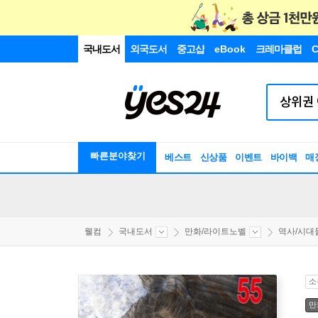
국내도서
외국도서
중고샵
eBook
크레마클럽
C
빠른분야찾기
베스트
신상품
이벤트
바이백
매
웰컴
국내도서
만화/라이트노벨
역사/시대
소
만