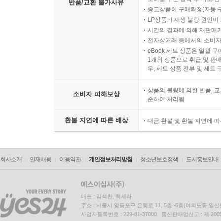
반품/교환 불가사유
중고상품이 구매확정(자동 
LP상품의 재생 불량 원인이 기
시간의 경과에 의해 재판매가
전자상거래 등에서의 소비자
eBook 세트 상품은 일괄 
1개의 상품으로 취급 및 판매
우, 세트 상품 전부 및 세트
상품의 불량에 의한 반품, 교
소비자 피해보상
준하여 처리됨
환불 지연에 따른 배상
대금 환불 및 환불 지연에 
회사소개
인재채용
이용약관
개인정보처리방침
청소년보호정책
도서홍보안내
대표 : 김석환, 최세라
주소 : 서울시 영등포구 은행로 11, 5층~6층(여의도동,일신
사업자등록번호 : 229-81-37000 통신판매업신고 : 제 200