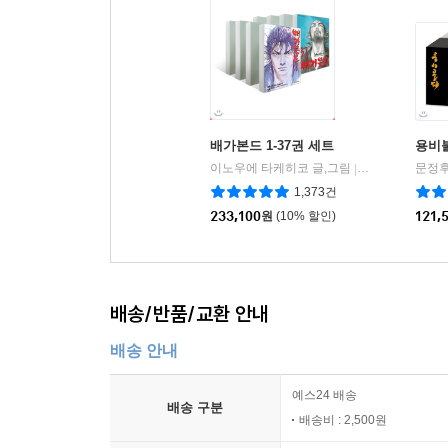
15세 이상 상품
배가본드 1-37권 세트
용비
이노우에 타케히코 글,그림
학산문화사
문정후
|
1,373건
233,100
원
(10% 할인)
121,
배송/반품/교환 안내
배송 안내
예스24 배송
배송 구분
배송비 : 2,500원