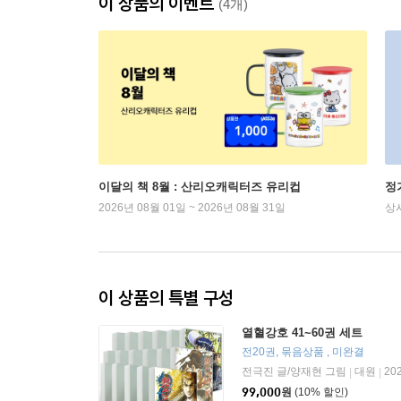
이 상품의 이벤트
(4개)
이달의 책 8월 : 산리오캐릭터즈 유리컵
정
2026년 08월 01일 ~ 2026년 08월 31일
상
이 상품의 특별 구성
열혈강호 41~60권 세트
전20권, 묶음상품 , 미완결
전극진 글/양재현 그림
대원
20
|
|
99,000
원
(10% 할인)