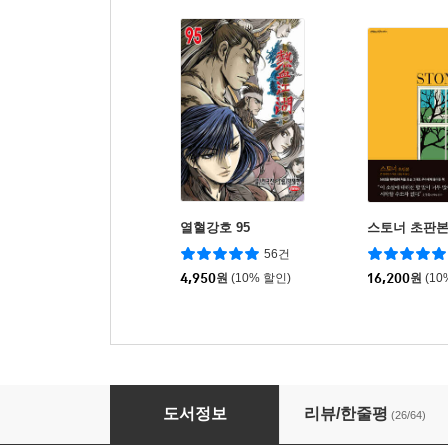
열혈강호 95
스토너 초판
56건
4,950
원
(10% 할인)
16,200
원
(10
열혈강호 55
도서정보
리뷰/한줄평
(26/64)