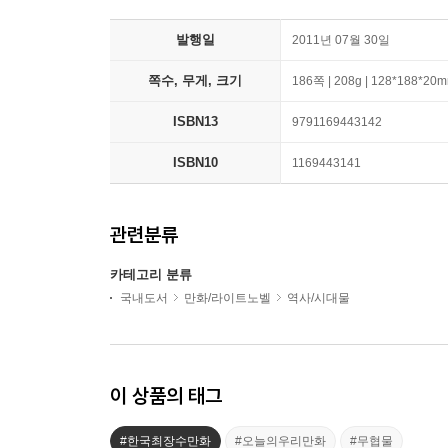
발행일
2011년 07월 30일
쪽수, 무게, 크기
186쪽 | 208g | 128*188*20
ISBN13
9791169443142
ISBN10
1169443141
관련분류
카테고리 분류
국내도서
만화/라이트노벨
역사/시대물
이 상품의 태그
#한국최장수만화
#오늘의우리만화
#무협물