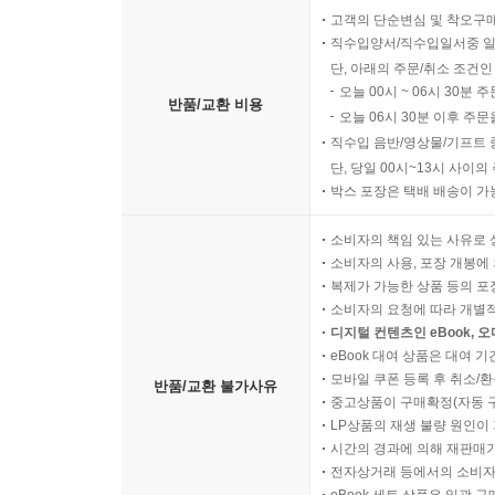
고객의 단순변심 및 착오구
직수입양서/직수입일서중 일
단, 아래의 주문/취소 조건인
오늘 00시 ~ 06시 30분 
반품/교환 비용
오늘 06시 30분 이후 주문
직수입 음반/영상물/기프트 
단, 당일 00시~13시 사이
박스 포장은 택배 배송이 가
소비자의 책임 있는 사유로 
소비자의 사용, 포장 개봉에 
복제가 가능한 상품 등의 포장을 
소비자의 요청에 따라 개별
디지털 컨텐츠인 eBook, 
eBook 대여 상품은 대여 기
모바일 쿠폰 등록 후 취소/환
반품/교환 불가사유
중고상품이 구매확정(자동 
LP상품의 재생 불량 원인이 기
시간의 경과에 의해 재판매가
전자상거래 등에서의 소비자