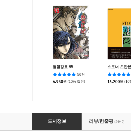
열혈강호 95
스토너 초판
56건
4,950
원
(10% 할인)
16,200
원
(10
열혈강호 52
도서정보
리뷰/한줄평
(24/49)