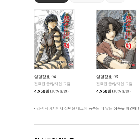
열혈강호 94
열혈강호 93
전극진 글/양재현 그림
대원
전극진 글/양재현 그림
대
|
|
4,950
원
(10% 할인)
4,950
원
(10% 할인)
검색 페이지에서 선택된 태그에 등록된 더 많은 상품을 확인해 