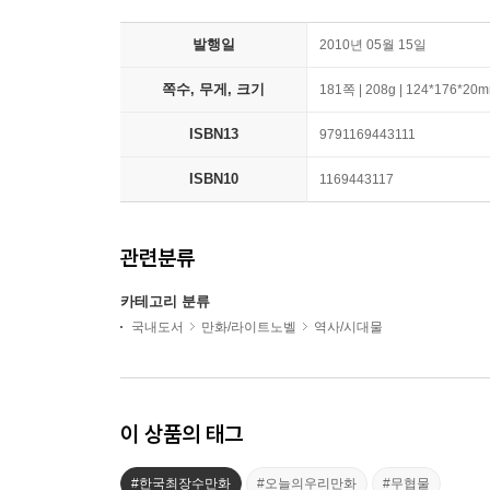
발행일
2010년 05월 15일
쪽수, 무게, 크기
181쪽 | 208g | 124*176*20
ISBN13
9791169443111
ISBN10
1169443117
관련분류
카테고리 분류
국내도서
만화/라이트노벨
역사/시대물
이 상품의 태그
#한국최장수만화
#오늘의우리만화
#무협물