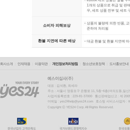
eBook 세트 상품은 일괄 
1개의 상품으로 취급 및 판매
우, 세트 상품 전부 및 세트
상품의 불량에 의한 반품, 교
소비자 피해보상
준하여 처리됨
환불 지연에 따른 배상
대금 환불 및 환불 지연에 
회사소개
인재채용
이용약관
개인정보처리방침
청소년보호정책
도서홍보안내
대표 : 김석환, 최세라
주소 : 서울시 영등포구 은행로 11, 5층~6층(여의도동,일신
사업자등록번호 : 229-81-37000 통신판매업신고 : 제 200
이메일 : yes24help@yes24.com 호스팅 서비스사업자 :
Copyright ⓒ YES24 Corp. All Rights Reserved.