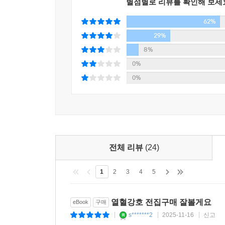
별점별로 리뷰를 확인해 보세
62%
29%
8%
0%
0%
전체 리뷰
(24)
1
2
3
4
5
열혈강호 전집구매 잘볼게요
eBook
구매
s*******2
2025-11-16
신고
|
|
|