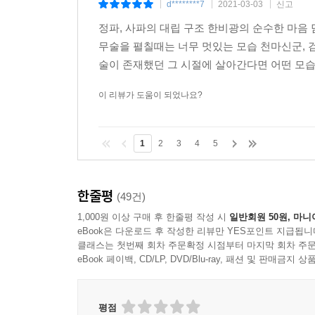
d********7
2021-03-03
신고
|
|
|
정파, 사파의 대립 구조 한비광의 순수한 마음
무술을 펼칠때는 너무 멋있는 모습 천마신군, 
술이 존재했던 그 시절에 살아간다면 어떤 모습일
이 리뷰가 도움이 되었나요?
1
2
3
4
5
한줄평
(49건)
1,000원 이상 구매 후 한줄평 작성 시
일반회원 50원, 마니
eBook은 다운로드 후 작성한 리뷰만 YES포인트 지급됩니
클래스는 첫번째 회차 주문확정 시점부터 마지막 회차 주문
eBook 페이백, CD/LP, DVD/Blu-ray, 패션 및 판매금
평점