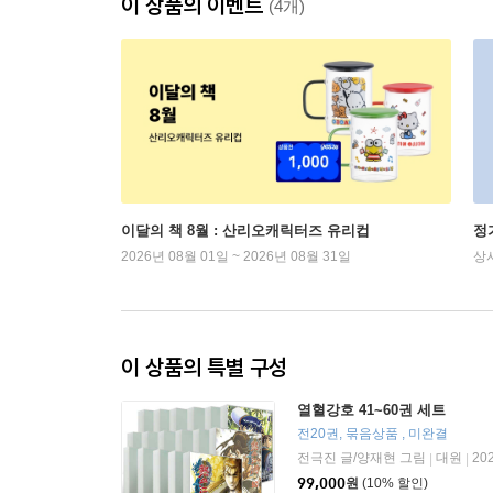
이 상품의 이벤트
(4개)
이달의 책 8월 : 산리오캐릭터즈 유리컵
정
2026년 08월 01일 ~ 2026년 08월 31일
상
이 상품의 특별 구성
열혈강호 41~60권 세트
전20권, 묶음상품 , 미완결
전극진 글/양재현 그림
대원
20
|
|
99,000
원
(10% 할인)