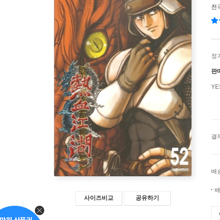
전
정
판
Y
결
배
배
사이즈비교
공유하기