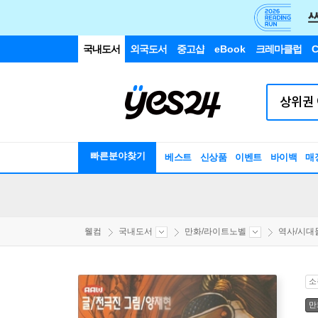
국내도서
외국도서
중고샵
eBook
크레마클럽
C
빠른분야찾기
베스트
신상품
이벤트
바이백
매
웰컴
국내도서
만화/라이트노벨
역사/시대
소
만