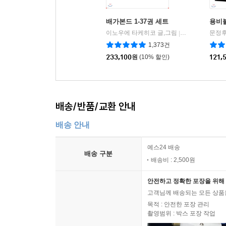
15세 이상 상품
배가본드 1-37권 세트
용비
이노우에 타케히코 글,그림
학산문화사
문정후
|
1,373건
233,100
원
(10% 할인)
121,
배송/반품/교환 안내
배송 안내
예스24 배송
배송 구분
배송비 : 2,500원
안전하고 정확한 포장을 위해 
고객님께 배송되는 모든 상품을
목적 : 안전한 포장 관리
촬영범위 : 박스 포장 작업