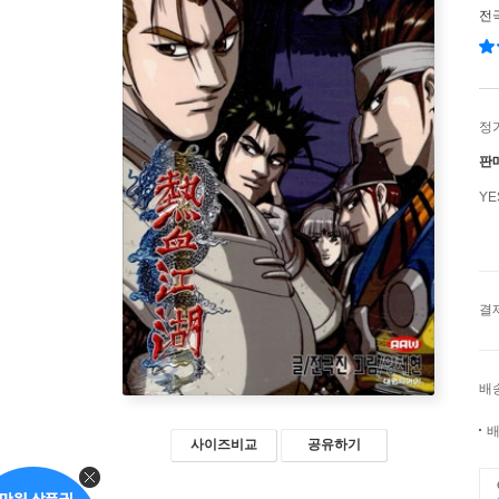
전
정
판
Y
결
배
배
사이즈비교
공유하기