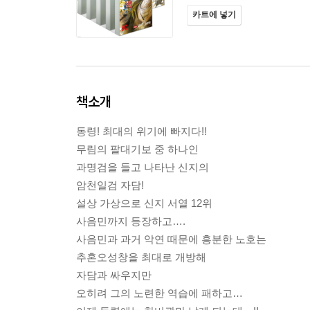
카트에 넣기
책소개
동령! 최대의 위기에 빠지다!!
무림의 팔대기보 중 하나인
과명검을 들고 나타난 신지의
암천일검 자담!
설상 가상으로 신지 서열 12위
사음민까지 등장하고….
사음민과 과거 악연 때문에 흥분한 노호는
추혼오성창을 최대로 개방해
자담과 싸우지만
오히려 그의 노련한 역습에 패하고…