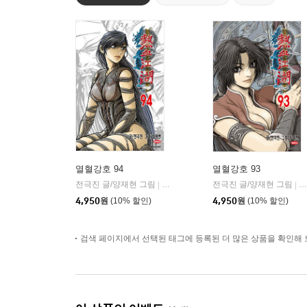
열혈강호 94
열혈강호 93
전극진 글/양재현 그림
대원
전극진 글/양재현 그림
대
|
|
4,950
원
(10% 할인)
4,950
원
(10% 할인)
검색 페이지에서 선택된 태그에 등록된 더 많은 상품을 확인해 