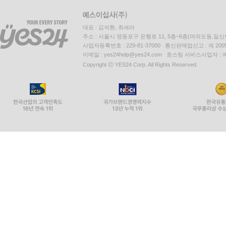
대표 : 김석환, 최세라
주소 : 서울시 영등포구 은행로 11, 5층~6층(여의도동,일신
사업자등록번호 : 229-81-37000 통신판매업신고 : 제 200
이메일 : yes24help@yes24.com 호스팅 서비스사업자 :
Copyright ⓒ YES24 Corp. All Rights Reserved.