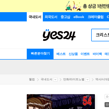
국내도서
외국도서
중고샵
eBook
크레마클럽
C
빠른분야찾기
베스트
신상품
이벤트
바이백
매
웰컴
국내도서
만화/라이트노벨
역사/시대
소
만