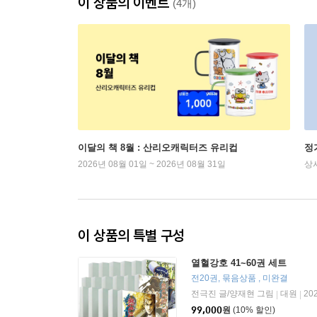
이 상품의 이벤트
(4개)
이달의 책 8월 : 산리오캐릭터즈 유리컵
정
2026년 08월 01일 ~ 2026년 08월 31일
상
이 상품의 특별 구성
열혈강호 41~60권 세트
전20권, 묶음상품 , 미완결
전극진 글/양재현 그림
대원
20
|
|
99,000
원
(10% 할인)