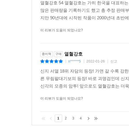
열혈강호 54 열혈강호는 가히 한국을 대표하는
많은 판매량을 기록하기도 했고 총 추정 판매부수
지만 90년대에 시작된 작품이 2000년대 초반에
이 리뷰가 도움이 되었나요?
열혈강호
종이책
구매
n******5
2022-01-26
신고
|
|
|
신지 서열 18위 자담의 등장! 가면 갈 수록 
른 무림팔대기보의 등장! 바로 괴명검인데 신지
신각의 모종의 암투! 앞으로도 열혈강호는 더욱 
이 리뷰가 도움이 되었나요?
1
2
3
4