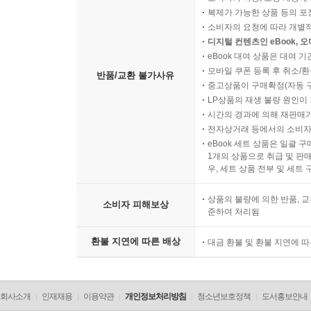
복제가 가능한 상품 등의 포장을 
소비자의 요청에 따라 개별
디지털 컨텐츠인 eBook, 
eBook 대여 상품은 대여 기
모바일 쿠폰 등록 후 취소/환
반품/교환 불가사유
중고상품이 구매확정(자동 
LP상품의 재생 불량 원인이 기
시간의 경과에 의해 재판매가
전자상거래 등에서의 소비자
eBook 세트 상품은 일괄 
1개의 상품으로 취급 및 판매
우, 세트 상품 전부 및 세트
상품의 불량에 의한 반품, 교
소비자 피해보상
준하여 처리됨
환불 지연에 따른 배상
대금 환불 및 환불 지연에 
회사소개
인재채용
이용약관
개인정보처리방침
청소년보호정책
도서홍보안내