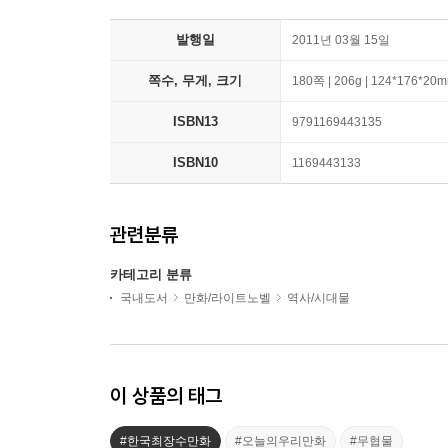
발행일
2011년 03월 15일
쪽수, 무게, 크기
180쪽 | 206g | 124*176*20
ISBN13
9791169443135
ISBN10
1169443133
관련분류
카테고리 분류
국내도서
만화/라이트노벨
역사/시대물
이 상품의 태그
#한국최장수만화
#오늘의우리만화
#무협물