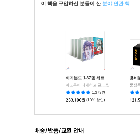
이 책을 구입하신 분들이 산
분야 연관 책
15세 이상 상품
배가본드 1-37권 세트
용비
이노우에 타케히코 글,그림
학산문화사
문정후
|
1,373건
233,100
원
(10% 할인)
121,
배송/반품/교환 안내