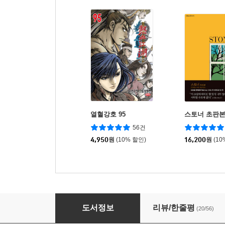
열혈강호 95
스토너 초판
56건
4,950
원
(10% 할인)
16,200
원
(10
열혈강호 54
도서정보
리뷰/한줄평
(20/56)