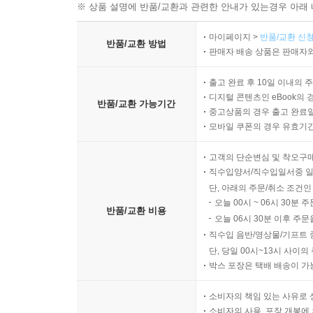
※ 상품 설명에 반품/교환과 관련한 안내가 있는경우 아래 
마이페이지 >
반품/교환 신청
반품/교환 방법
판매자 배송 상품은 판매자와
출고 완료 후 10일 이내의 
디지털 콘텐츠인 eBook의 
반품/교환 가능기간
중고상품의 경우 출고 완료일
모바일 쿠폰의 경우 유효기간(
고객의 단순변심 및 착오구
직수입양서/직수입일서중 일
단, 아래의 주문/취소 조건인
오늘 00시 ~ 06시 30분 
반품/교환 비용
오늘 06시 30분 이후 주문
직수입 음반/영상물/기프트 
단, 당일 00시~13시 사이
박스 포장은 택배 배송이 가
소비자의 책임 있는 사유로 
소비자의 사용, 포장 개봉에 