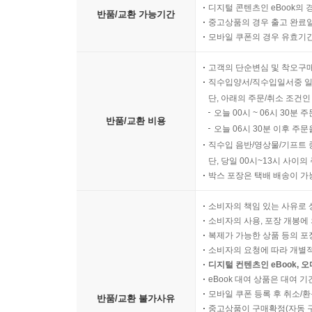
디지털 콘텐츠인 eBook의 
반품/교환 가능기간
중고상품의 경우 출고 완료일
모바일 쿠폰의 경우 유효기간(
고객의 단순변심 및 착오구
직수입양서/직수입일서중 일
단, 아래의 주문/취소 조건인
오늘 00시 ~ 06시 30분 
반품/교환 비용
오늘 06시 30분 이후 주문
직수입 음반/영상물/기프트 
단, 당일 00시~13시 사이
박스 포장은 택배 배송이 가
소비자의 책임 있는 사유로 
소비자의 사용, 포장 개봉에 
복제가 가능한 상품 등의 포장을 
소비자의 요청에 따라 개별
디지털 컨텐츠인 eBook, 
eBook 대여 상품은 대여 기
모바일 쿠폰 등록 후 취소/환
반품/교환 불가사유
중고상품이 구매확정(자동 