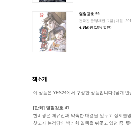
열혈강호 59
전극진 글/양재현 그림
대원
20
|
|
4,950
원
(10% 할인)
책소개
이 상품은 YES24에서 구성한 상품입니다.(낱개 반품
[만화] 열혈강호 41
한비광은 매유진과 약속한 대결을 앞두고 정체불명
찾고자 논검당의 백리향 일행을 뒤쫓고 있던 중, 뜻하지