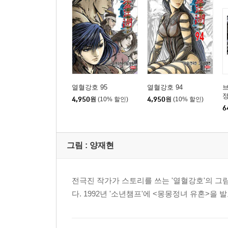
열혈강호 95
열혈강호 94
브
4,950
원
(10% 할인)
4,950
원
(10% 할인)
6
그림 :
양재현
전극진 작가가 스토리를 쓰는 '열혈강호'의 그
다. 1992년 '소년챔프'에 <몽몽정녀 유혼>