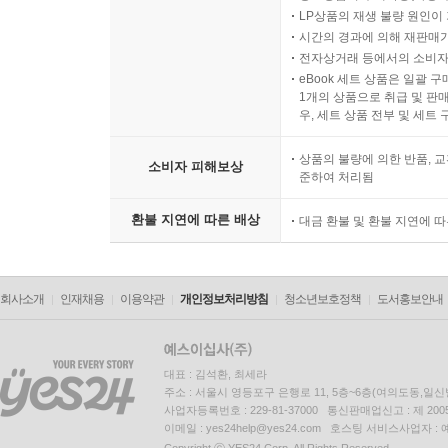
LP상품의 재생 불량 원인이 기
시간의 경과에 의해 재판매가
전자상거래 등에서의 소비자
eBook 세트 상품은 일괄 
1개의 상품으로 취급 및 판매
우, 세트 상품 전부 및 세트
상품의 불량에 의한 반품, 교
소비자 피해보상
준하여 처리됨
환불 지연에 따른 배상
대금 환불 및 환불 지연에 
회사소개
인재채용
이용약관
개인정보처리방침
청소년보호정책
도서홍보안내
대표 : 김석환, 최세라
주소 : 서울시 영등포구 은행로 11, 5층~6층(여의도동,일신
사업자등록번호 : 229-81-37000 통신판매업신고 : 제 200
이메일 : yes24help@yes24.com 호스팅 서비스사업자 :