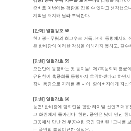
검황! 중원 무림 지존을 보여주다!!
검황을 제거하기
준비로 이번에는 검황을 잡을 수 있다고 생각했으나
계획을 저지해 달라 부탁한다.
[만화] 열혈강호 58
한비광~ 무림의 최고수로 거듭나다!! 동령에서의 
은 한비광의 이러한 각성을 이해하지 못하고, 갈수
[만화] 열혈강호 59
오랜만에 등장하는 옛 동지들!! 제7흑풍회와 홍균
유원찬이 흑풍회를 동령까지 호위하겠다고 하면서 
잠시 동령으로 자리를 뜬 사이. 할아버지에게 자신의
[만화] 열혈강호 60
풍연! 한비광에 담화린을 향한 라이벌 선언?! 매
고 화린에게 돌아간다. 한편, 풍연은 낮에 만난 
그곳에서 만난 건 무공수련 중인 담화린!! 그녀를 
는 풍연의 복잡미묘한 심정은...