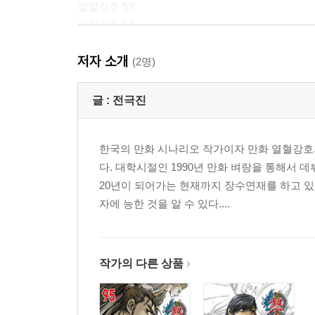
열혈강호 53
열혈강호 54
열혈강호 55
저자 소개
열혈강호 56
(2명)
열혈강호 57
열혈강호 58
글 :
전극진
열혈강호 59
열혈강호 60
한국의 만화 시나리오 작가이자 만화 열혈강호
다. 대학시절인 1990년 만화 벼랑을 통해서
20년이 되어가는 현재까지 장수연재를 하고 있
자에 능한 것을 알 수 있다....
작가의 다른 상품