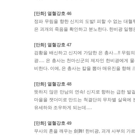
[만화] 열혈강호 46
정파 무림을 향한 신지의 도발! 피할 수 없는 대
은 괴개의 죽음을 확인하고 분노한다. 한비광 일행은
[만화] 열혈강호 47
검황을 배신하고 신지에 가담한 은 총사…!! 무림
광…. 은 총사는 천마신군의 제자인 한비광에게 물
비한다. 이에, 은 총사는 칼을 뽑아 매유진을 향해
[만화] 열혈강호 48
뜻하지 않은 만남의 연속! 신지로 향하는 급한 발
마을을 잿더미로 만드는 척결단의 무차별 살육에 분
유세하와 조우하게 되는데….
[만화] 열혈강호 49
무사의 혼을 깨우는 劍舞! 한비광, 괴개 사부의 