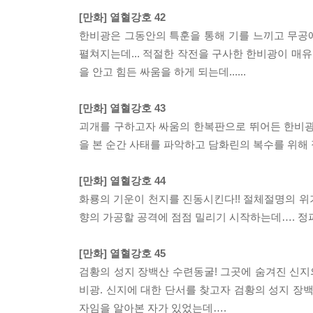
[만화] 열혈강호 42
한비광은 그동안의 특훈을 통해 기를 느끼고 무공에
펼쳐지는데... 적절한 작전을 구사한 한비광이 매
을 안고 힘든 싸움을 하게 되는데......
[만화] 열혈강호 43
괴개를 구하고자 싸움의 한복판으로 뛰어든 한비광
을 본 순간 사태를 파악하고 담화린의 복수를 위해
[만화] 열혈강호 44
화룡의 기운이 천지를 진동시킨다!! 절체절명의 위
향의 가공할 공격에 점점 밀리기 시작하는데…. 정파
[만화] 열혈강호 45
검황의 성지 장백산 수련동굴! 그곳에 숨겨진 신지
비광. 신지에 대한 단서를 찾고자 검황의 성지 장
자임을 알아본 자가 있었는데….