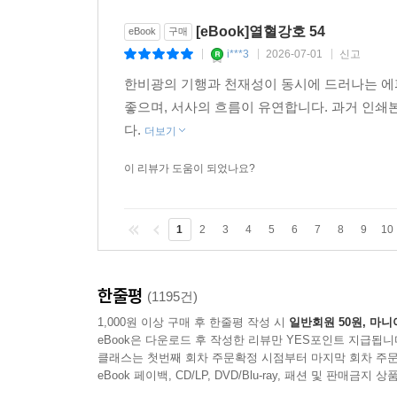
[eBook]열혈강호 54
eBook
구매
i***3
2026-07-01
신고
|
|
|
한비광의 기행과 천재성이 동시에 드러나는 에
좋으며, 서사의 흐름이 유연합니다. 과거 인
다.
더보기
이 리뷰가 도움이 되었나요?
1
2
3
4
5
6
7
8
9
10
한줄평
(1195건)
1,000원 이상 구매 후 한줄평 작성 시
일반회원 50원, 마니
eBook은 다운로드 후 작성한 리뷰만 YES포인트 지급됩니
클래스는 첫번째 회차 주문확정 시점부터 마지막 회차 주문
eBook 페이백, CD/LP, DVD/Blu-ray, 패션 및 판매금