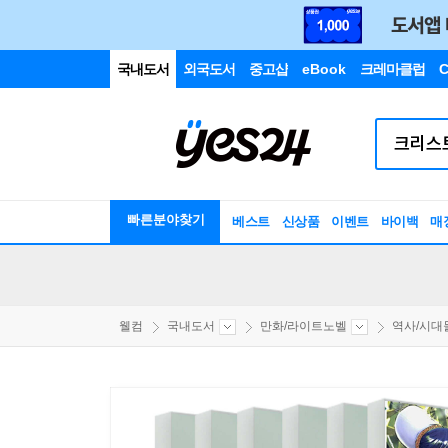
국내도서
외국도서
중고샵
eBook
크레마클럽
C
빠른분야찾기
베스트
신상품
이벤트
바이백
매
웰컴
국내도서
만화/라이트노벨
역사/시대