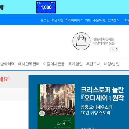
로그인
회원가입
마이페이지
카트
주문/배송
고객센터
Gl
름방학혜택
예사단독판매
이달의사은품
특가할인
추천도서
대량/법인
세요!