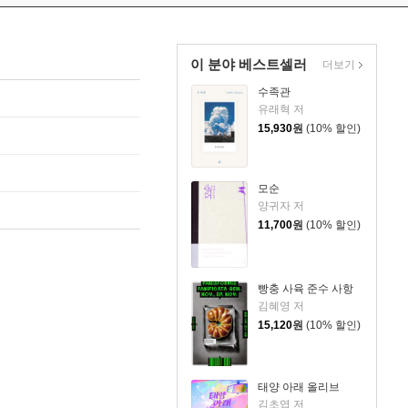
이 분야 베스트셀러
더보기
수족관
유래혁 저
15,930
원
(10% 할인)
모순
양귀자 저
11,700
원
(10% 할인)
빵충 사육 준수 사항
김혜영 저
15,120
원
(10% 할인)
태양 아래 올리브
김초엽 저