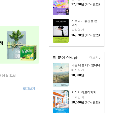
17,820
원
(10% 할인)
지푸라기 왕관을 쓴
여자
박상영 저
16,920
원
(10% 할인)
이 분야 신상품
더보기
나는 나를 애도합니다
배진희 저
10,800
원
년 08월 31일
펼쳐보기
기적의 하도리카페
조세핀 저
18,000
원
(10% 할인)