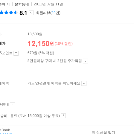
중혁
저
문학동네
2011년 07월 11일
8.1
회원리뷰(
29
건)
가
13,500원
12,150
원
매가
(10% 할인)
ES포인트
670원 (5% 적립)
5만원이상 구매 시 2천원 추가적립
제혜택
카드/간편결제 혜택을 확인하세요
송안내
송비 : 유료 (도서 15,000원 이상 무료)
eBook
이 상품을 팔기