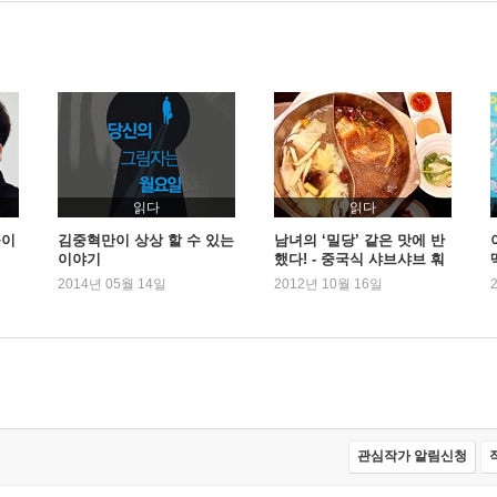
읽다
읽다
들이
김중혁만이 상상 할 수 있는
남녀의 ‘밀당’ 같은 맛에 반
이야기
했다! - 중국식 샤브샤브 훠
궈(火鍋)
2014년 05월 14일
2012년 10월 16일
관심작가 알림신청