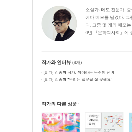
소설가. 메모 전문가. 
에다 메모를 남겼다. 그
다. 그중 몇 개의 메모는
0년 『문학과사회』에 중
작가와 인터뷰
(8개)
[읽다]
김중혁 작가, 책이라는 우주의 신비
[읽다]
김중혁 "우리는 질문을 잘 못해요"
작가의 다른 상품