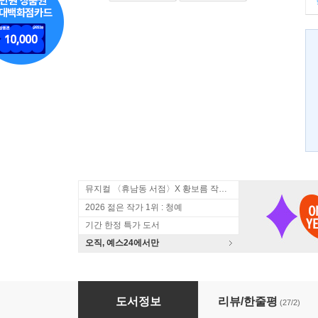
뮤지컬 〈휴남동 서점〉X 황보름 작가 북토크
2026 젊은 작가 1위 : 청예
기간 한정 특가 도서
오직, 예스24에서만
미스터 모노레일
도서정보
리뷰/한줄평
(27/2)