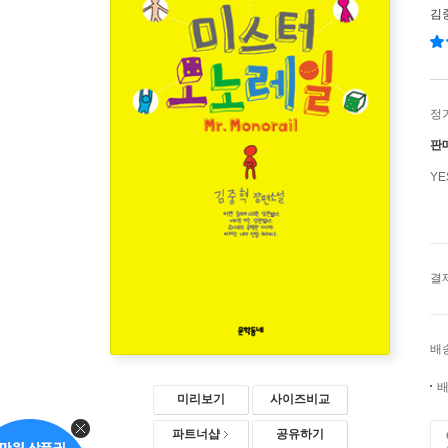
김
정
판
Y
결
배
배
미리보기
사이즈비교
파트너샵
공유하기