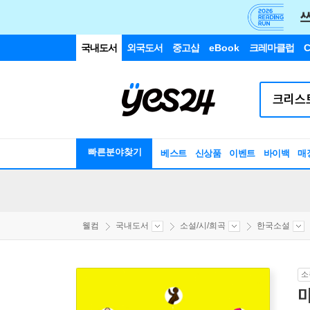
국내도서
외국도서
중고샵
eBook
크레마클럽
C
빠른분야찾기
베스트
신상품
이벤트
바이백
매
웰컴
국내도서
소설/시/희곡
한국소설
소