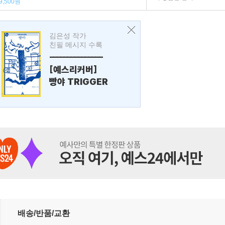
9,500원
김은성 작가
친필 메시지 수록
---------------
[예스리커버]
빵야 TRIGGER
배송/반품/교환