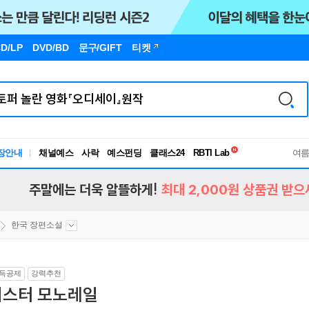
D/LP
DVD/BD
문구
/GIFT
티켓
독서유형검사
RBTI Lab
장안내
채널예스
사락
예스펀딩
클래스24
독서유형검사
여
주말에는 더욱 알뜰하게!
최대 2,000원 상품권 받으
한국 장편소설
득공제
강력추천
미스터 모노레일