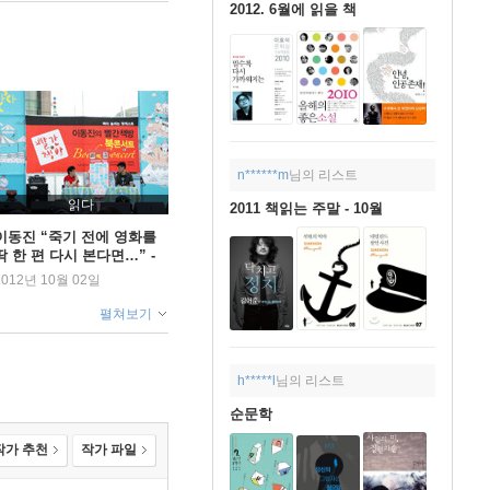
2012. 6월에 읽을 책
n******m
님의 리스트
읽다
2011 책읽는 주말 - 10월
이동진 “죽기 전에 영화를
딱 한 편 다시 본다면…” -
책이 숨쉬는 팟캐스트 <이
2012년 10월 02일
동진의 빨간책방 북콘서트>
펼쳐보기
h*****l
님의 리스트
순문학
작가 추천
작가 파일