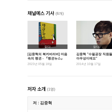
채널예스 기사
(6개)
읽다
읽다
[김중혁의 북커버러버] 마음
김중혁 "수필공장 직원
속의 펭귄 - 『펭귄뉴스』
아우성이에요"
2023년 05월 18일
2014년 10월 17일
저자 소개
(1명)
저 :
김중혁