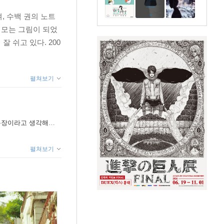
, 수백 권의 노트
메모는 그림이 되었
 쉬고 있다. 200
펼쳐보기
요 (G. 김중혁 소설가)
펼쳐보기