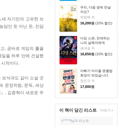
우리, 다음 생에 만날
까요?
박영해 저
어느새 자기만의 고유한 브
16,200
원
(10% 할인)
농담인 듯 아닌 듯, 진담
다잉 스완, 친애하는
나의 살해자에게
고, 곧바로 게임의 룰을
송대길 저
16,650
원
(10% 할인)
레일을 하루 만에 건설했
의 시작이다.
아빠가 아이돌 팬클럽
회장이 되었습니다
 보석과도 같이 소설 곳
정민규 저
속 문장처럼, 문득, 세상
17,000
원
』. 김중혁이 새로운 주
이 책이 담긴
리스트
더보기
c*****t
님의 리스트