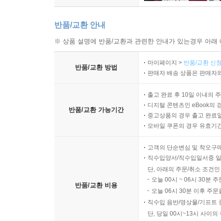
반품/교환 안내
※ 상품 설명에 반품/교환과 관련한 안내가 있는경우 아래 
마이페이지 >
반품/교환 신청
반품/교환 방법
판매자 배송 상품은 판매자와
출고 완료 후 10일 이내의 
디지털 콘텐츠인 eBook의 
반품/교환 가능기간
중고상품의 경우 출고 완료일
모바일 쿠폰의 경우 유효기간(
고객의 단순변심 및 착오구
직수입양서/직수입일서중 일
단, 아래의 주문/취소 조건인
오늘 00시 ~ 06시 30분 
반품/교환 비용
오늘 06시 30분 이후 주문
직수입 음반/영상물/기프트 
단, 당일 00시~13시 사이