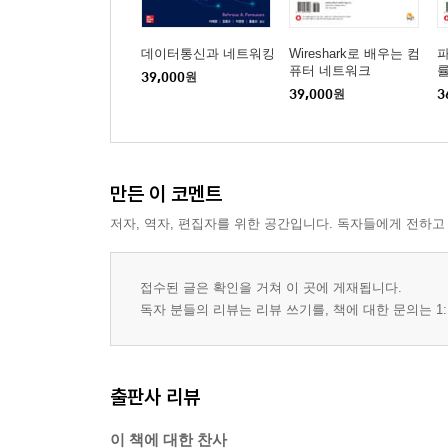
데이터통신과 네트워킹
Wireshark로 배우는 컴
6장. 커맨드라인을 이용한 패킷 분석
퓨터 네트워크
39,000
원
__TShark 설치
39,000
원
3
__tcpdump 설치
__패킷 캡처와 저장
__출력 조작
만든 이 코멘트
__이름 해석
__필터 적용
저자, 역자, 편집자를 위한 공간입니다. 독자들에게 전하고
__TShark의 시간 디스플레이 형식
__TShark 요약 통계
접수된 글은 확인을 거쳐 이 곳에 게재됩니다.
__TShark와 tcpdump 비교
독자 분들의 리뷰는 리뷰 쓰기를, 책에 대한 문의는 1:
7장. 네트워크 계층 프로토콜
출판사 리뷰
__주소 확인 프로토콜(ARP)
__인터넷 프로토콜(IP)
이 책에 대한 찬사