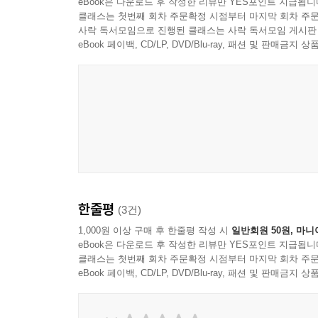
eBook은 다운로드 후 작성한 리뷰만 YES포인트 지급됩니
__웹 콘텐츠 누락
및 패킷 분석의 기초적인 사항을 설명한다.
클래스는 첫번째 회차 주문확정 시점부터 마지막 회차 주문
__반응이 없는 기상 정보 서비스
2장, '회선을 통한 도청'에서는 네트워크에 패킷 
사락 독서모임으로 진행된 클래스는 사락 독서모임 게시판
__인터넷 접속 불가
3장, '와이어샤크 소개'에서는 와이어샤크의 기본 
eBook 페이백, CD/LP, DVD/Blu-ray, 패션 및 판매금
__일관성이 없는 프린터
하는지, 왜 중요한지, 그리고 어떤 좋은 점이 있
__지사와 연결 안 됨
포함했다.
__소프트웨어 데이터 손상
4장, '캡처한 패킷 작업'에서는 와이어샤크를 
__최종 생각
스트림 및 이름 변환에 대한 새롭고 자세한 절을 추
5장, '와이어샤크 고급 기능'에서는 기본 기능
복잡하지 않고 쉽게 작업할 수 있는 방법을 설명한다
11장. 속도가 느려진 네트워크와 씨름
6장, '커맨드인을 이용한 패킷 분석'에서는 와
__TCP 오류 복구 기능
패킷과 상호작용해야 한다. 새롭게 추가된 이 장에서
__TCP 흐름 제어
한줄평
(3건)
커맨드 라인 패킷 분석 도구다.
__TCP 오류 제어와 흐름 제어 패킷으로부터 배우
7장, '네트워크 계층 프로토콜'에서는 ARP, IPv
1,000원 이상 구매 후 한줄평 작성 시
일반회원 50원, 마니
__높은 대기 시간의 원인 찾기
eBook은 다운로드 후 작성한 리뷰만 YES포인트 지급됩니
실제 시나리오에서 이들 프로토콜의 문제를 해결하
클래스는 첫번째 회차 주문확정 시점부터 마지막 회차 주문
__네트워크 기준선
8장, '전송 계층 프로토콜'에서는 가장 일반적인 두
eBook 페이백, CD/LP, DVD/Blu-ray, 패션 및 판매금
__최종 생각
사용하므로 패킷 레벨에서 어떻게 생겼는지, 패킷 
9장, '일반 상위 계층 프로토콜'에서는 가장 일반적인 