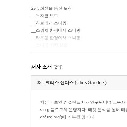
2장. 회선을 통한 도청
__무차별 모드
__허브에서 스니핑
__스위치 환경에서 스니핑
__라우팅 환경에서 스니핑
__스니퍼 배치 실습
저자 소개
3장. 와이어샤크 소개
(2명)
__와이어샤크의 역사
__와이어샤크의 장점
저 :
크리스 샌더스
(Chris Sanders)
__와이어샤크 설치
__와이어샤크 기초
컴퓨터 보안 컨설턴트이자 연구원이며 교육자다. 『Applied
__구성 파일
s.org 블로그의 운영자다. 패킷 분석을 통해 매일 악을 
__구성 프로파일
chfund.org/)에 기부될 것이다.