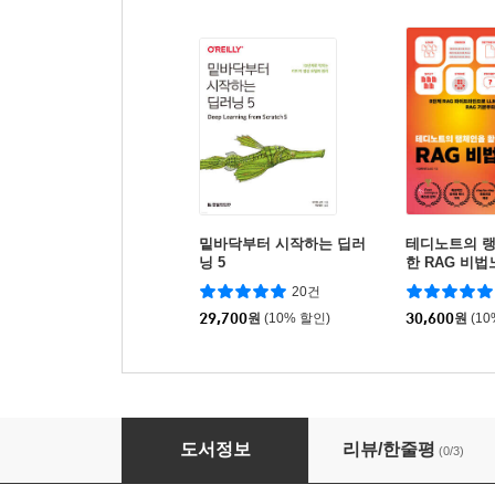
밑바닥부터 시작하는 딥러
테디노트의 
닝 5
한 RAG 비법
20건
29,700
원
(10% 할인)
30,600
원
(1
와이어샤크를 활용한 실전 패킷 분석 3/e
도서정보
리뷰/한줄평
(0/3)