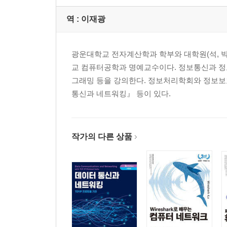
4장. 캡처한 패킷 작업
역 :
이재광
__캡처 파일 작업
__패킷 작업
__시간 표시 형식 및 참조 설정
광운대학교 전자계산학과 학부와 대학원(석, 박
__캡처 옵션 설정
교 컴퓨터공학과 명예교수이다. 정보통신과 정보
__필터 사용
그래밍 등을 강의한다. 정보처리학회와 정보보
통신과 네트워킹』 등이 있다.
5장. 와이어샤크 고급 기능
__종단점과 네트워크 대화
작가의 다른 상품
__프로토콜 계층 구조 통계
__이름 해석
__프로토콜 해부
__스트림 따라가기
__패킷 길이
__그래프 작업
__전문가 정보