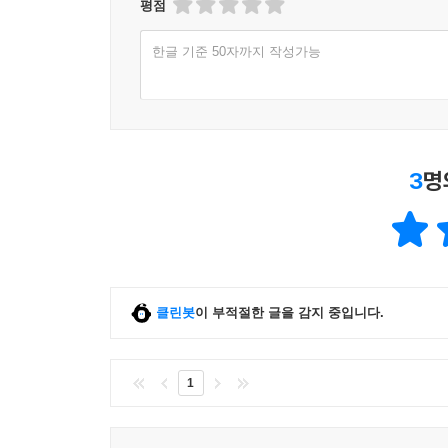
10장, '기본 실세계 시나리오'에서는 일반적인 트
평점
12장. 보안을 위한 패킷 분석
쉬운 형식으로 제공된다. 이러한 기본 시나리오는 
__정찰
한글 기준 50자까지 작성가능
11장, '속도가 느려진 네트워크와 씨름'에서는 네
__트래픽 조작
이러한 유형의 문제를 해결하는 데 전념한다.
__멀웨어
12장, '보안을 위한 패킷 분석'에서는 네트워크
__익스플로잇 키트와 랜섬웨어
해결하는 몇 가지 시나리오를 보여준다.
__최종 생각
13장, '무선 패킷 분석'에서는 이무선 패킷 분석
3
명
가지 예제가 포함돼 있다.
13장. 무선 패킷 분석
지은이의 말
__물리적 고려 사항
__무선 카드 모드
이 책은 2판 발간 후 약 6년, 초판 출판 후 10년이 
__윈도우에서 무선으로 스니핑
클린봇
이 부적절한 글을 감지 중입니다.
tcpdump를 사용해 완전히 새로운 캡처 파일과 
__리눅스에서 무선으로 스니핑
추가됐다. 처음 초판과 2판을 좋아했다면 이 3판도
__패킷 구조
설명돼 있다. 이전 판에 최신 정보가 없어서 읽기를
1
__패킷 목록 창에 무선-특정 열 추가
네트워크 프로토콜과 업데이트된 정보가 있는 이 책
__무선-특정 필터
__무선 프로파일 저장
옮긴이의 말