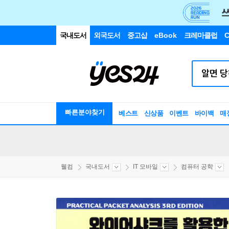
국내도서
외국도서
중고샵
eBook
크레마클럽
C
빠른분야찾기
베스트
신상품
이벤트
바이백
매
웰컴
국내도서
IT 모바일
컴퓨터 공학