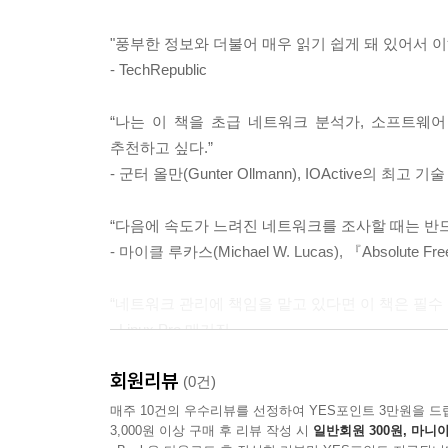
__인터넷 제어 메시지 프로토콜(ICMP)
"풍부한 정보와 더불어 매우 읽기 쉽게 돼 있어서 이
- TechRepublic
8장. 전송 계층 프로토콜
__전송 제어 프로토콜(TCP)
“나는 이 책을 초급 네트워크 분석가, 소프트웨어 
__사용자 데이터그램 프로토콜(UDP)
추천하고 싶다.”
- 군터 올만(Gunter Ollmann), IOActive의 최고 
9장. 일반 상위 계층 프로토콜
“다음에 속도가 느려진 네트워크를 조사할 때는 반드
__동적 호스트 구성 프로토콜(DHCP)
- 마이클 루카스(Michael W. Lucas), 『Absolute
__도메인 이름 시스템(DNS)
__하이퍼 텍스트 전송 프로토콜(HTTP)
“네트워크 관리에 책임을 맡고 있다면 이 책은 필수 
__단순 메일 전송 프로토콜(SMTP)
- Linux Pro 매거진
__최종 생각
회원리뷰
이 책의 구성
(0건)
매주 10건의 우수리뷰를 선정하여 YES포인트 3만원을 드
10장. 기본 실세계 시나리오
3,000원 이상 구매 후 리뷰 작성 시
일반회원 300원, 마니아
1장, '패킷 분석과 네트워크 기초'에서는 패킷 분