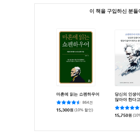
이 책을 구입하신 분
마흔에 읽는 쇼펜하우어
당신의 인생이
않아야 한다
864건
까
15,300
원
(10% 할인)
15,750
원
(10