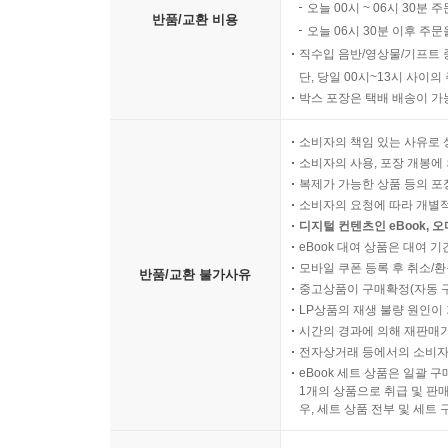
오늘 00시 ~ 06시 30분 
반품/교환 비용
오늘 06시 30분 이후 주문
직수입 음반/영상물/기프트 
단, 당일 00시~13시 사이
박스 포장은 택배 배송이 가
소비자의 책임 있는 사유로 
소비자의 사용, 포장 개봉에 
복제가 가능한 상품 등의 포장을 
소비자의 요청에 따라 개별
디지털 컨텐츠인 eBook, 
eBook 대여 상품은 대여 기
모바일 쿠폰 등록 후 취소/환
반품/교환 불가사유
중고상품이 구매확정(자동 
LP상품의 재생 불량 원인이 기
시간의 경과에 의해 재판매가
전자상거래 등에서의 소비자
eBook 세트 상품은 일괄 
1개의 상품으로 취급 및 판매
우, 세트 상품 전부 및 세트