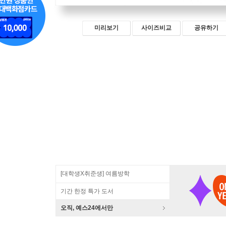
미리보기
사이즈비교
공유하기
[대학생X취준생] 여름방학
기간 한정 특가 도서
오직, 예스24에서만