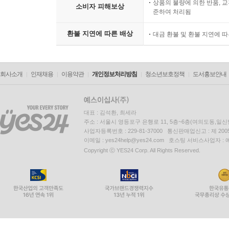
상품의 불량에 의한 반품, 교
소비자 피해보상
준하여 처리됨
환불 지연에 따른 배상
대금 환불 및 환불 지연에 
회사소개
인재채용
이용약관
개인정보처리방침
청소년보호정책
도서홍보안내
대표 : 김석환, 최세라
주소 : 서울시 영등포구 은행로 11, 5층~6층(여의도동,일신
사업자등록번호 : 229-81-37000 통신판매업신고 : 제 200
이메일 : yes24help@yes24.com 호스팅 서비스사업자 :
Copyright ⓒ YES24 Corp. All Rights Reserved.