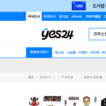
국내도서
외국도서
중고샵
eBook
크레마클럽
C
빠른분야찾기
베스트
신상품
이벤트
바이백
매
웰컴
국내도서
IT 모바일
컴퓨터 입문/활...