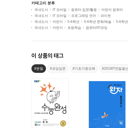
카테고리 분류
국내도서
IT 모바일
컴퓨터 입문/활용
어린이 컴퓨터
국내도서
IT 모바일
프로그래밍 언어
파이썬
국내도서
어린이
5-6학년
5-6학년 문화/예술
5-6학
국내도서
어린이
초등학습
컴퓨터/IT/코딩
이 상품의 태그
#분철
#코딩입문
#기초가중요해
#2019IT연말