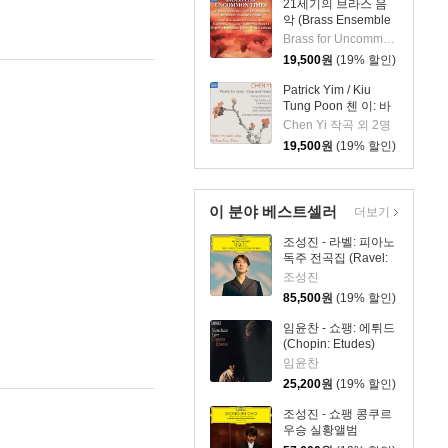
21세기의 브라스 음
악 (Brass Ensemble
Music - 21st Century)
Brass for Uncommon Times 실내악
19,500
원
(19% 할인)
Patrick Yim / Kiu
Tung Poon 첸 이: 바
이올린, 비올라, 피아
Chen Yi 작곡 외 2명
노 작품집 (Chen Yi:
19,500
원
(19% 할인)
Works For Violin,
Viola And Piano)
이 분야 베스트셀러
더보기
조성진 - 라벨: 피아노
독주 전곡집 (Ravel:
The Complete Solo
조성진
Piano Works) [3LP]
85,500
원
(19% 할인)
임윤찬 - 쇼팽: 에튀드
(Chopin: Etudes)
임윤찬
25,200
원
(19% 할인)
조성진 - 쇼팽 콩쿠르
우승 실황앨범
(Winner of the 17th