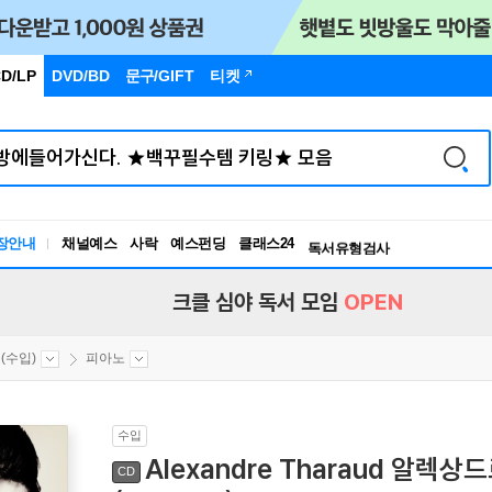
D/LP
DVD/BD
문구
/GIFT
티켓
독서유형검사
RBTI Lab
장안내
채널예스
사락
예스펀딩
클래스24
독서유형검사
크클 심야 독서 모임
OPEN
(수입)
피아노
수입
Alexandre Tharaud 알렉
CD