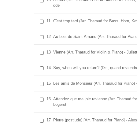
dde
11
C'est trop tard (Arr. Tharaud for Bass, Horn, K
12
Au bois de Saint-Amand (Arr. Tharaud for Pian
13
Vienne (Arr. Tharaud for Violin & Piano) - Jul
14
Say, when will you return? (Dis, quand reviendr
15
Les amis de Monsieur (Arr. Tharaud for Piano) 
16
Attendez que ma joie revienne (Arr. Tharaud fo
Logerot
17
Pierre (postlude) [Arr. Tharaud for Piano] - Ale