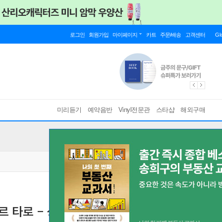
로그인
회원가입
마이페이지
카트
주문/배송
고객센터
Gl
미리듣기
예약음반
Vinyl전문관
스타샵
해외구매
상드르 타로 - 샹송 가수 `바르바라` 헌정 음반