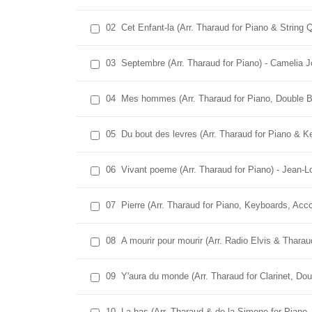
02
Cet Enfant-la (Arr. Tharaud for Piano & String 
03
Septembre (Arr. Tharaud for Piano) - Camelia 
04
Mes hommes (Arr. Tharaud for Piano, Double Ba
05
Du bout des levres (Arr. Tharaud for Piano & 
06
Vivant poeme (Arr. Tharaud for Piano) - Jean-L
07
Pierre (Arr. Tharaud for Piano, Keyboards, Acco
08
A mourir pour mourir (Arr. Radio Elvis & Thara
09
Y'aura du monde (Arr. Tharaud for Clarinet, Do
10
La-bas (Arr. Tharaud & de la Simone for Piano,