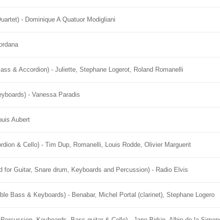
Quartet) - Dominique A Quatuor Modigliani
Jordana
ss & Accordion) - Juliette, Stephane Logerot, Roland Romanelli
Keyboards) - Vanessa Paradis
ouis Aubert
rdion & Cello) - Tim Dup, Romanelli, Louis Rodde, Olivier Marguerit
ud for Guitar, Snare drum, Keyboards and Percussion) - Radio Elvis
uble Bass & Keyboards) - Benabar, Michel Portal (clarinet), Stephane Logero
 Percussion, Keyboards, Bass guitar & Cello) - Jane Birkin, Albin de la Simon