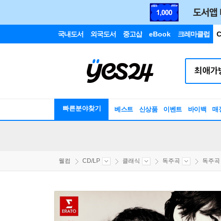
국내도서
외국도서
중고샵
eBook
크레마클럽
C
빠른분야찾기
베스트
신상품
이벤트
바이백
매
웰컴
CD/LP
클래식
독주곡
독주곡 