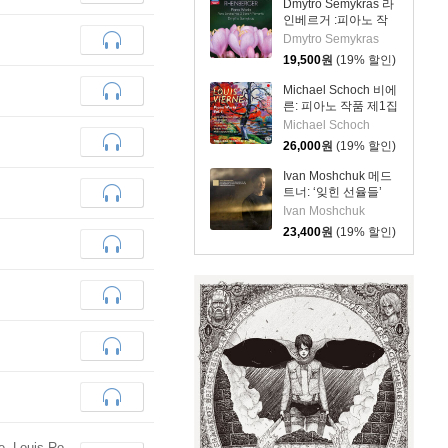
Dmytro Semykras 라
인베르거 :피아노 작
품 (Rheinberger:
Dmytro Semykras
Piano Works -
19,500
원
(19% 할인)
Romantic Piano Vol.
10)
Michael Schoch 비에
른: 피아노 작품 제1집
(Vierne: Piano Works
Michael Schoch
Vol. 1) [SACD
26,000
원
(19% 할인)
Hybrid]
Ivan Moshchuk 메드
트너: ‘잊힌 선율들’
Op.38 / 라흐마니노
Ivan Moshchuk
프: 회화적 연습곡
23,400
원
(19% 할인)
(Medtner: Forgotten
Melodies /
Rachmaninov:
Etudes-Tableaux)
e, Louis Ro