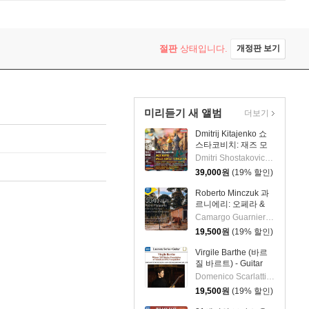
절판
상태입니다.
개정판 보기
미리듣기 새 앨범
더보기
Dmitrij Kitajenko 쇼
스타코비치: 재즈 모
음곡, 발레 모음곡, 협
Dmitri Shostakovich 작곡 외 6명
주곡들
39,000
원
(19% 할인)
(Shostakovich: Jazz
Suite; Ballet Suites;
Roberto Minczuk 과
Concertos)
르니에리: 오페라 &
관현악 작품집
Camargo Guarnieri 작곡 외 2명
(Guarnieri: Pedro
19,500
원
(19% 할인)
Malazarte)
Virgile Barthe (바르
질 바르트) - Guitar
Recital (기타 리사이
Domenico Scarlatti 작곡 외 5명
틀)
19,500
원
(19% 할인)