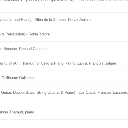
eyboards and Piano) - Albin de la Simone, Herve Joulain
o & Percussion) - Rokia Traore
iette Binoche, Renaud Capucon
as tu ?) [Arr. Tharaud for Cello & Piano] - Hindi Zahra, Francois Salque
- Guillaume Gallienne
r Guitar, Double Bass, String Quartet & Piano) - Luz Casal, Francois Lasserr
xandre Tharaud, piano