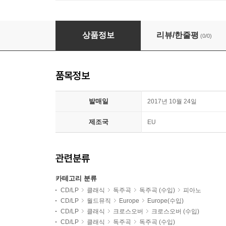
Alexandre Tharaud 알렉상드르 타로 - 샹송 가
상품정보
리뷰/한줄평
(0/0)
품목정보
발매일
2017년 10월 24일
제조국
EU
관련분류
카테고리 분류
CD/LP
클래식
독주곡
독주곡 (수입)
피아노
CD/LP
월드뮤직
Europe
Europe(수입)
CD/LP
클래식
크로스오버
크로스오버 (수입)
CD/LP
클래식
독주곡
독주곡 (수입)