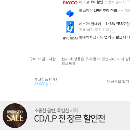
페이코
1% 할인
포인트 결제시
토스페이
1만P 추첨 적립
+ 생애
예스24 현대카드
1~3% YES포
전월 실적 조건 없음
현대백화점카드
앱카드 발급시 1
구매 시 참고사항
현재 새 상품은 구매 할 수 없습니다. 아래 
해보세요.
중고상품 (2개)
이 상품을 팔기
23,000원 ~