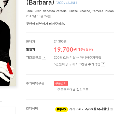
(Barbara)
[ 2CD / 디지팩 ]
Jane Birkin
,
Vanessa Paradis
,
Juliette Binoche
,
Camelia Jordan
2017년 10월 24일
첫번째 리뷰어가 되어주세요.
판매가
24,300원
19,700
원
할인가
(19% 할인)
YES포인트
200원 (1% 적립) + 마니아추가적립
5만원이상 구매 시 2천원 추가적립
추가혜택쿠폰
쿠폰받기
주문금액대별 할인쿠폰
결제혜택
카카오페이
2,000원 즉시할인
일