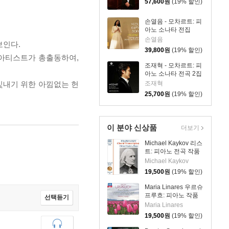
57,600
원
(19% 할인)
International
Fryderyk Chopin
손열음 - 모차르트: 피
Piano Competition)
아노 소나타 전집
[2LP]
(Mozart: Complete
손열음
보인다.
Piano Sonatas)
39,800
원
(19% 할인)
대 아티스트가 총출동하여,
조재혁 - 모차르트: 피
아노 소나타 전곡 2집
(Mozart: The
빛내기 위한 아낌없는 헌
조재혁
Complete Piano
25,700
원
(19% 할인)
Sonatas Vol. 2)
이 분야 신상품
더보기
Michael Kaykov 리스
트: 피아노 전곡 작품
69집 (Liszt:
Michael Kaykov
Complete Piano
19,500
원
(19% 할인)
Music Vol. 69)
Maria Linares 우르슈
프루흐: 피아노 작품
선택듣기
집 (Urspruch: Piano
Maria Linares
Works - Romantic
19,500
원
(19% 할인)
Piano Vol. 6)