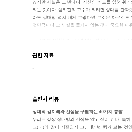
겠지만 사실은 그 반대다. 자신의 카드를 읽혀 위기
되는 것이다. 심리전의 고수가 되려면 상대를 간파했
라도 상대방 역시 내게 그렇다면 그것은 아무것도 
것만큼이나 그 사실을 들키지 않는 것이 중요한 이유가
자고로 독야청청 소나무가 먼저 베인다. 굵고 곧은
잘나가는 사람일수록 속도와 수위를 조절할 필요가 있
관련 자료
신을 보호할 수 있는 부드러운 도약법이 필요하다.---
-
호감을 주려는 입장에서는 이벤트를 이용할 필요가
다. 세상의 많은 사기꾼은 이벤트가 호감 형성에 얼마
마 되지 않은 상대가 나에게 호감을 주는 이벤트를 
일은 아니지만, 그 행위는 머지않아 똑같이 되갚아야
출판사 리뷰
에 있느냐에 따라 약이 되기도 하고 독이 되기도 하는
상대의 겉치레와 진심을 구별하는 40가지 통찰
상대의 의도를 간파할 때는 논리와 증거를 바탕으로
우리는 항상 상대방의 진심을 알고 싶어 한다. 특히 
는 지름길이다. 오로지 증거와 논리에 따라 사람을 
그(녀)의 말이 거절인지 그냥 한 번 튕겨 보는 것