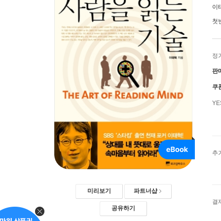
이
첫
정
판
쿠
Y
추
미리보기
파트너샵
결
공유하기