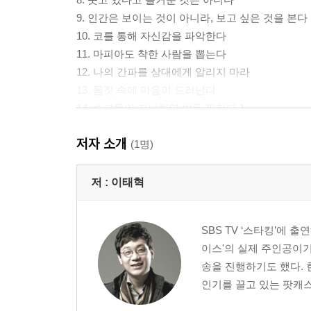
9. 인간은 보이는 것이 아니라, 보고 싶은 것을 본다
10. 코를 통해 자신감을 파악한다
11. 마피아도 착한 사람을 뽑는다
12. 나의 간파를 상대에게 알리지 마라
13. 몸짓 속에 마음이 드러난다
14. 승부욕이 지나치면 발등 찍힌다 1
15. 승부욕이 지나치면 발등 찍힌다 2
저자 소개
16. 이긴 것만을 기억한다면 당신은 중독된 것이다
(1명)
17. 호랑이 굴에서 싸우지 마라
18. 표정의 지속성으로 진위를 판단한다
저 :
이태혁
19. 지나친 친절은 되돌아오지 않는다
20. 잘난 소나무가 먼저 베인다
SBS TV ‘스타킹’에 
21. 잘생긴 사람이 뒤통수도 잘 친다
이스'의 실제 주인공이기도
22. 자기 과신하는 사람이 더 크게 속는다
송을 진행하기도 했다. 현
23. 현명한 자는 언제나 플랜B를 준비한다
인기를 끌고 있는 팟캐스트
24. 나는 당신이 누구와 통화하는지 알고 있다
25. ‘과거와 현재’는 ‘작용과 반작용’이다