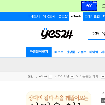
국내도서
외국도서
중고샵
eBook
크레마클럽
C
빠른분야찾기
베스트
신상품
이벤트
바이백
매
웰컴
eBook
자기계발
화술/협상/회의...
소
eB