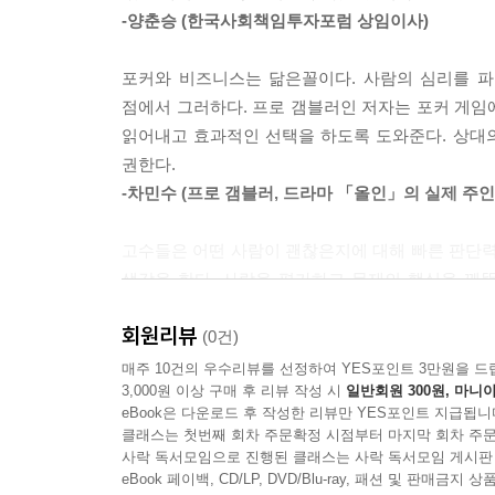
고객이 될 수 있는 사람은 누구인지 진정으로 알기
-양춘승 (한국사회책임투자포럼 상임이사)
마음을 간파하면 인간관계도 발전한다
포커와 비즈니스는 닮은꼴이다. 사람의 심리를 파
이 책의 궁극적 목적은 상대방의 말이나 행동의 진위
점에서 그러하다. 프로 갬블러인 저자는 포커 게임
의도가 무조건 불순한 것만은 아닐 수도 있기 때문이
읽어내고 효과적인 선택을 하도록 도와준다. 상대의
궁지에 몰려 거짓말을 했을 수도 있다. 때문에 
권한다.
이유와 의도를 파악하는 것이고, 저자가 책의 곳곳
-차민수 (프로 갬블러, 드라마 「올인」의 실제 주
저자에 따르면 진실된 행동이 때로는 독이 될 수도
거짓이라면 때로는 참고 넘어갈 줄 아는 아량도 필
고수들은 어떤 사람이 괜찮은지에 대해 빠른 판단력을
필요하다. 저자의 말처럼 이 책을 통해 거짓과 진
생각을 한다. 사람을 평가하고 문제의 핵심을 꿰
책은 단순히 상대의 마음을 꿰뚫어 보게 해주는 
쌓아온 수많은 경험과 관찰이 토대가 되고, 시행착
것이다.
회원리뷰
높여줄 것이다.
(0건)
한근태 (한스컨설팅 대표, 서울과학종합대학원 교수
매주 10건의 우수리뷰를 선정하여 YES포인트 3만원을 드
3,000원 이상 구매 후 리뷰 작성 시
일반회원 300원, 마니아
eBook은 다운로드 후 작성한 리뷰만 YES포인트 지급됩니
클래스는 첫번째 회차 주문확정 시점부터 마지막 회차 주문
사락 독서모임으로 진행된 클래스는 사락 독서모임 게시판
eBook 페이백, CD/LP, DVD/Blu-ray, 패션 및 판매금