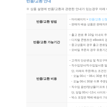
반품/교환 안내
※ 상품 설명에 반품/교환과 관련한 안내가 있는경우 아래 
마이페이지 >
반품/교환 신청
반품/교환 방법
판매자 배송 상품은 판매자와
출고 완료 후 10일 이내의 
디지털 콘텐츠인 eBook의 
반품/교환 가능기간
중고상품의 경우 출고 완료일
모바일 쿠폰의 경우 유효기간(
고객의 단순변심 및 착오구
직수입양서/직수입일서중 일
단, 아래의 주문/취소 조건인
오늘 00시 ~ 06시 30분 
반품/교환 비용
오늘 06시 30분 이후 주문
직수입 음반/영상물/기프트 
단, 당일 00시~13시 사이
박스 포장은 택배 배송이 가