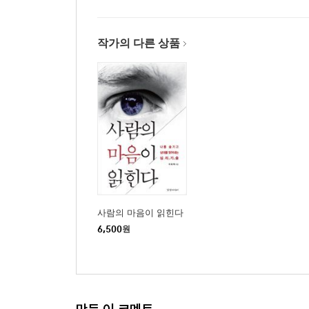
26. 외모에 집중하면 인생 역정이 보인다
27. 인내심이 직관력을 이긴다
작가의 다른 상품
28. ‘괜찮다’는 느낌보다는 ‘괜찮다’는 확률을 믿어라
29. 변수가 많을 때는 단순한 쪽을 선택하라
30. 미끼용 거짓말에 낚이지 마라
31. 고학력자일수록 고정관념이 강하다
32. 호감을 이용하면 수고가 반으로 줄어든다
33. 나만의 고유한 속도를 유지하라
34. 지식은 밖에서 오지만 지혜는 안에서 생겨난다
35. 거침없는 도전자는 일단 경계하라
36. 잘난 척하면 복수가 뒤따른다
37. 막연한 느낌은 오답으로 가는 지름길이다
사람의 마음이 읽힌다
38. 묶어도 보고 쪼개도 보라
6,500
원
39. 의심은 웬만한 효자보다 낫다
40. 협상에서 이기려면 경계선을 허물어라