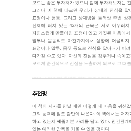
에 상처를 받아 사람을 혐오하게 되는 것보다는 훨씬
모르는 좋은 투자처가 있으니 함께 투자해보자는 친
있다. 거짓말이 난무하는 사회에서 그것들을 전부 
그러나 이 책에 따르면 우리가 상대의 진심을 알
치’를 높이라. 사악한 거짓말쟁이들이 침묵하리라
표정이나 행동, 그리고 상대방을 둘러싼 주변 상
전체에 퍼져 있는 43개의 근육은 서로 어우러져
---「37 막연한 느낌은 오답으로 가는 지름길이다(p247)」
자연스럽게 만들어진 표정이 있고 거짓된 마음에서 
말투나 몸동작도 마찬가지여서 상황에 어울리지 
표정이나 말투, 몸짓 등으로 진심을 알아내기 어
다가갈 수도 있다. 자신의 진심을 감추거나 속이고
모르게 순간적으로 진심을 노출하게 되므로 그 때를
SBS ‘스타킹’에 출연한 천재 포커 이태혁,
상대의 속마음을 꿰뚫어 보는 비결을 제시하다
추천평
세계적인 천재 포커로 SBS ‘스타킹’ 출연을 통해
거리의 부랑아에서부터 교수, 의사, 사업가와 같은
이 책의 저자를 만날 때면 어떻게 내 마음을 귀신
관찰을 토대로 사람이 속마음을 드러내는 일련의 특
그의 능력에 절로 감탄이 나온다. 이 책에서는 저자
누구든지 조금만 주의를 기울여 관찰하고 상대를 
하고 있는지 꿰뚫어본 사례를 담고 있다. 인간관계에
사랑해주는 사람은 누구인지, 믿을 수 있는 상사와
있는 예리한 안목을 키울 수 있을 것이다.