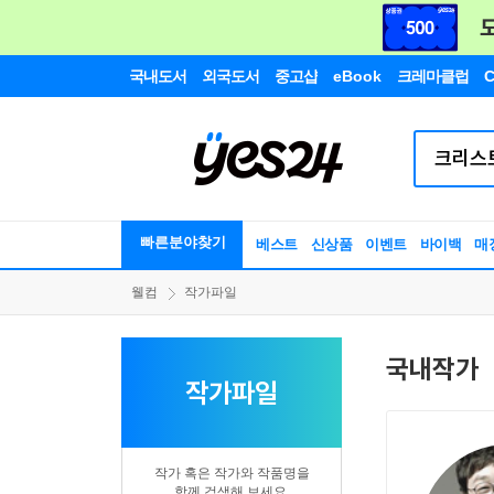
국내도서
외국도서
중고샵
eBook
크레마클럽
C
빠른분야찾기
베스트
신상품
이벤트
바이백
매
웰컴
작가파일
국내작가
작가파일
작가 혹은 작가와 작품명을
함께 검색해 보세요.