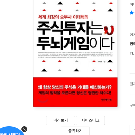
이
정
판
Y
결
구
미리보기
사이즈비교
공유하기