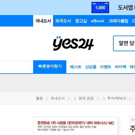
국내도서
외국도서
중고샵
eBook
크레마클럽
C
빠른분야찾기
베스트
신상품
이벤트
바이백
매
웰컴
국내도서
경제 경영
투자/재테크
소