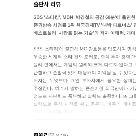
출판사 리뷰
큰손은 일반적으로 자금이 많은 개인을 지칭하지만 
실한 공통점은 매우 큰 자금으로 증시전체 혹은 어
SBS '스타킹', MBN '박경철의 공감 60분'에 출연한
선도 세력이 될 가능성이 높은 부류라는 것이고, 나
증권방송 시청률 1위 한국경제TV '대박 파트너스' 
정적인 측면과 부정적인 측면을 동시에 가지고 있기
베스트셀러 '사람을 읽는 기술'의 저자 이태혁, 개미
--'상대를 이기는 지혜' 중에서
SBS '스타킹'에 출연해 MC 강호동을 압도하며 명성을
세상의 모든 일이 평균으로 회귀하지 않는다면 어떤
우승한 세계적 스타 천재 포커로, 주식 투자 경력 
분에서도 세상은 거대 독점 기업만이 존재하고, 중소
원리 면에서는 게임의 원리와 크게 다르지 않다고 
겪어가며 변화되는 것을 보아왔다. 기업의 실적과 성
관찰하고 순발력 있게 대응해야 이익을 낼 수 있다는
평균으로 돌아오는 것이 자연의 이치다. 이 점을 알
저자는 무엇보다 개인 투자자에게 중요한 상대는
고 있다고 자부할 수 있을 것이다.
주장한다. 여기서 말하는 큰손이란 외국인이나 기관
정도로 자본력도 풍부하고 실력도 출중하다. 또 그들
---'시장을 이기는 지혜' 중에서
실력으로 주식 시장을 쥐고 흔든다. 아무리 개미
이기기가 힘든 것이다.
주식 투자는 '큰손'과 맞서야 하는 두뇌 게임이다!
회원리뷰
큰돈 버는 개미들이 지키는 40가지 게임의 법칙!
(47건)