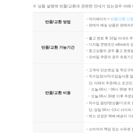
※ 상품 설명에 반품/교환과 관련한 안내가 있는경우 아래 
마이페이지 >
반품/교환 신청
반품/교환 방법
판매자 배송 상품은 판매자와
출고 완료 후 10일 이내의 
디지털 콘텐츠인 eBook의 
반품/교환 가능기간
중고상품의 경우 출고 완료일
모바일 쿠폰의 경우 유효기간(
고객의 단순변심 및 착오구
직수입양서/직수입일서중 일
단, 아래의 주문/취소 조건인
오늘 00시 ~ 06시 30분 
반품/교환 비용
오늘 06시 30분 이후 주문
직수입 음반/영상물/기프트 
단, 당일 00시~13시 사이
박스 포장은 택배 배송이 가
소비자의 책임 있는 사유로 