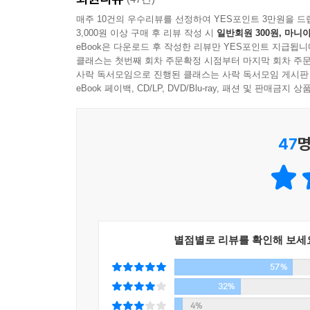
매주 10건의 우수리뷰를 선정하여 YES포인트 3만원을 드
3,000원 이상 구매 후 리뷰 작성 시
일반회원 300원, 마니아
주식 투자를 하는 사람들은 매일 같이 자신이 투자한
eBook은 다운로드 후 작성한 리뷰만 YES포인트 지급됩니
사야 할지 팔아야 할지를 고민한다. 하지만 그렇게 
클래스는 첫번째 회차 주문확정 시점부터 마지막 회차 주문
너무나 드물다. 왜 이런 일이 벌어진 것일까?
사락 독서모임으로 진행된 클래스는 사락 독서모임 게시판
그 이유는 다른 데 있지 않다. 그것은 개인 투자
eBook 페이백, CD/LP, DVD/Blu-ray, 패션 및 판매금
대해서는 고민하지 않기 때문이다. 물론 기업 가치
결정짓는 외국인이나 기관, 대주주, 작전 세력처럼 
47
명
아무리 우량한 주식이라도 큰손이 움직이지 않는다면
수도 있다. 그 점에서 개미들이 중요하게 생각해야 
주목하여 주식 투자를 힘센 상대와 맞서야 하는 두
초저금리 시대, 대안은 주식 투자다!
한국 주식 시장의 대세 상승은 계속된다!
별점별로 리뷰를 확인해 보세
57%
그렇다면 개인 투자자가 상대를 이기기 위해서는 
말한다. 내가 가진 투자금이 얼마나 미미한 것인지
32%
것부터 출발해야 한다는 말이다. 그렇게 자기 자신
4%