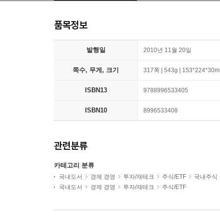
품목정보
발행일
2010년 11월 20일
쪽수, 무게, 크기
317쪽 | 543g | 153*224*30
ISBN13
9788996533405
ISBN10
8996533408
관련분류
카테고리 분류
국내도서
경제 경영
투자/재테크
주식/ETF
국내주식
국내도서
경제 경영
투자/재테크
주식/ETF