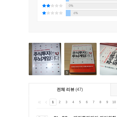
주식 시장에는 수많은 상대가 있지만 그 많은 상
0%
아니라 외국인, 기관, 대주주, 작전 세력처럼 강한 
6%
파악해야 그들과 대적하는 것이 가능해진다. 이렇
큰손의 역할이 결정적이기 하지만, 그들도 때로는 실
얽혀 있기 때문에, 시장 전체에 흐르는 게임의 법칙
현재 대한민국 주식 시장은 대세 상승의 흐름을 
세대의 풍부한 자금, 인구 고령화에 따른 연기금의
보이는 한국 기업들의 가치가 향후 오랜 시간 
역사적으로 하락장에서슴 물론이고 상승장에서도 큰
못하고 자기 자신과 상대방, 그리고 시장 전체를 이
두뇌 게임으로 인식한다면 당신은 적어도 그 게임에서
5
전체 리뷰
(47)
1
2
3
4
5
6
7
8
9
10