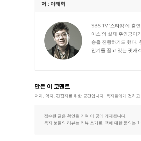
15 달리는 종목에 피라미드를 쌓아라
저 :
이태혁
16 노예의 길로 가는 지름길, 미수 거래
SBS TV ‘스타킹’에 
2부 '상대'를 이기는 지혜
이스'의 실제 주인공이기도
17 한번에 이기려고 하지 마라
송을 진행하기도 했다. 현
18 고수는 남이 가진 패를 생각한다
인기를 끌고 있는 팟캐스트
19 자기중심적이 아닌 관계중심적으로 선택하라
20 전문가들이 처한 한계를 직시하라
21 진정한 고수들이 휘둘리지 않는 3가지
22 먼저 지지 않아야 이기게 된다
23 큰손의 입장에서 생각하라
만든 이 코멘트
저자, 역자, 편집자를 위한 공간입니다. 독자들에게 전하고
3부 '시장'을 이기는 지혜
24 학습보다 중용한 것은 경험이다
접수된 글은 확인을 거쳐 이 곳에 게재됩니다.
25 금융 산업 안에는 도박적 요소가 숨어 있다
독자 분들의 리뷰는 리뷰 쓰기를, 책에 대한 문의는 1:
26 끊임없이 관찰하는 사람만이 승자가 된다
27 '지금'이라는 심리에 말려들지 말라