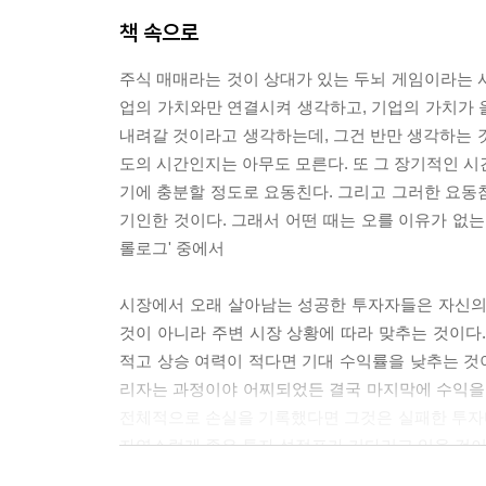
28 투자는 미래를 사는 것이다
책 속으로
29 되는 이유보다 안 되는 이유를 먼저 찾아라
30 버블은 최대의 위기이자 최고의 기회다
주식 매매라는 것이 상대가 있는 두뇌 게임이라는 
31 주식 시장을 움직이는 중심축을 잡아라
업의 가치와만 연결시켜 생각하고, 기업의 가치가 
32 군집 효과와 시세가 만들어지는 요인
내려갈 것이라고 생각하는데, 그건 반만 생각하는 
33 여론보다는 분석적 수치를 믿어라
도의 시간인지는 아무도 모른다. 또 그 장기적인 시
34 시세에 작용하는 관성의 법칙과 작용 반작용의 
기에 충분할 정도로 요동친다. 그리고 그러한 요동침
35 블랙잭과 닮은 선물, 옵션
기인한 것이다. 그래서 어떤 때는 오를 이유가 없는
36 기계적 판단은 기계적 실수를 낳을 뿐이다
롤로그' 중에서
37 평균으로 돌아가는 것에 베팅하라
38 레버리지, 그 치명적인 유혹
시장에서 오래 살아남는 성공한 투자자들은 자신의
39 작은 돈으로 연습하고 큰돈으로 불려라
것이 아니라 주변 시장 상황에 따라 맞추는 것이다
40 한국 주식 시장, 악재보다는 호재가 대세다
적고 상승 여력이 적다면 기대 수익률을 낮추는 것이
리자는 과정이야 어찌되었든 결국 마지막에 수익을 기록
에필로그
전체적으로 손실을 기록했다면 그것은 실패한 투자
자연스럽게 좋은 투자 성적표가 기다리고 있을 것이다.