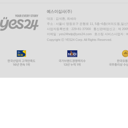
대표 : 김석환, 최세라
주소 : 서울시 영등포구 은행로 11, 5층~6층(여의도동,일신
사업자등록번호 : 229-81-37000 통신판매업신고 : 제 200
이메일 : yes24help@yes24.com 호스팅 서비스사업자 :
Copyright ⓒ YES24 Corp. All Rights Reserved.