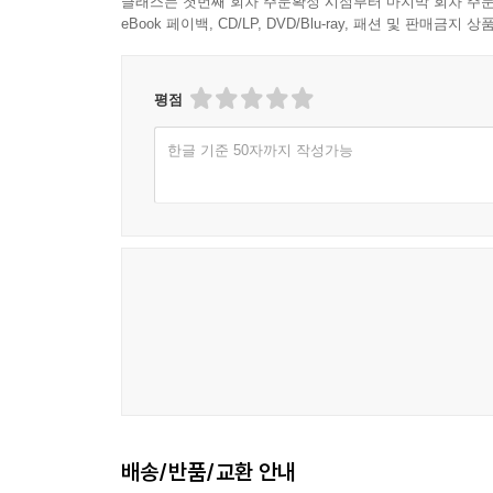
클래스는 첫번째 회차 주문확정 시점부터 마지막 회차 주문
eBook 페이백, CD/LP, DVD/Blu-ray, 패션 및 판매금
평점
한글 기준 50자까지 작성가능
배송/반품/교환 안내