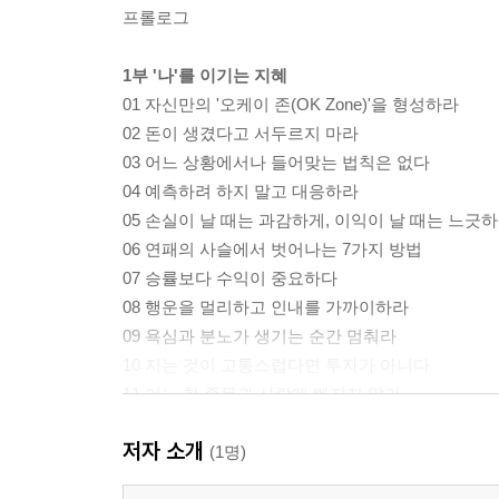
프롤로그
1부 '나'를 이기는 지혜
01 자신만의 '오케이 존(OK Zone)'을 형성하라
02 돈이 생겼다고 서두르지 마라
03 어느 상황에서나 들어맞는 법칙은 없다
04 예측하려 하지 말고 대응하라
05 손실이 날 때는 과감하게, 이익이 날 때는 느긋
06 연패의 사슬에서 벗어나는 7가지 방법
07 승률보다 수익이 중요하다
08 행운을 멀리하고 인내를 가까이하라
09 욕심과 분노가 생기는 순간 멈춰라
10 지는 것이 고통스럽다면 투자가 아니다
11 어느 한 종목과 사랑에 빠지지 말라
12 욕심을 통제하는 자가 시장을 지배한다
저자 소개
13 마음이 고통스러울수록 수익에 가까워진다
(1명)
14 수익은 천천히 쌓아가는 것이다