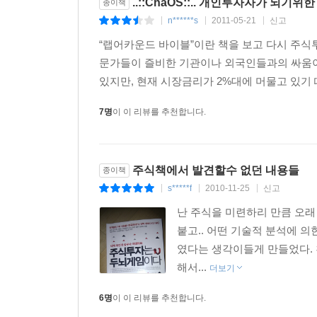
..::ChaOS::.. 개인투자자가 되기
종이책
n******s
2011-05-21
신고
|
|
|
“랩어카운드 바이블”이란 책을 보고 다시 주식
문가들이 즐비한 기관이나 외국인들과의 싸움이
있지만, 현재 시장금리가 2%대에 머물고 있기 
7명
이 이 리뷰를 추천합니다.
주식책에서 발견할수 없던 내용들
종이책
s*****f
2010-11-25
신고
|
|
|
난 주식을 미련하리 만큼 오래
붙고.. 어떤 기술적 분석에 
였다는 생각이들게 만들었다. 
해서...
더보기
6명
이 이 리뷰를 추천합니다.