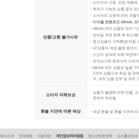
소비자의 사용, 포장 개봉에 
복제가 가능한 상품 등의 포장을 
소비자의 요청에 따라 개별
디지털 컨텐츠인 eBook, 
eBook 대여 상품은 대여 기
모바일 쿠폰 등록 후 취소/환
반품/교환 불가사유
중고상품이 구매확정(자동 
LP상품의 재생 불량 원인이 기
시간의 경과에 의해 재판매가
전자상거래 등에서의 소비자
eBook 세트 상품은 일괄 
1개의 상품으로 취급 및 판매
우, 세트 상품 전부 및 세트
상품의 불량에 의한 반품, 교
소비자 피해보상
준하여 처리됨
환불 지연에 따른 배상
대금 환불 및 환불 지연에 
회사소개
인재채용
이용약관
개인정보처리방침
청소년보호정책
도서홍보안내