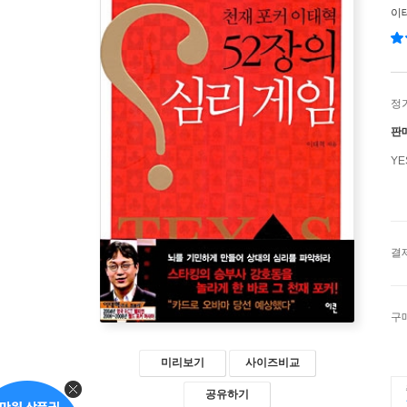
이
정
판
Y
결
구
미리보기
사이즈비교
공유하기