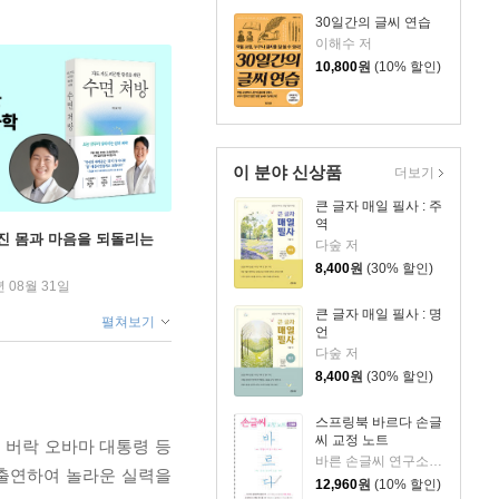
30일간의 글씨 연습
이해수 저
10,800
원
(10% 할인)
이 분야 신상품
더보기
큰 글자 매일 필사 : 주
역
무너진 몸과 마음을 되돌리는
다숲 저
8,400
원
(30% 할인)
년 08월 31일
큰 글자 매일 필사 : 명
펼쳐보기
언
다숲 저
8,400
원
(30% 할인)
스프링북 바르다 손글
씨 교정 노트
 버락 오바마 대통령 등
바른 손글씨 연구소 저
 출연하여 놀라운 실력을
12,960
원
(10% 할인)