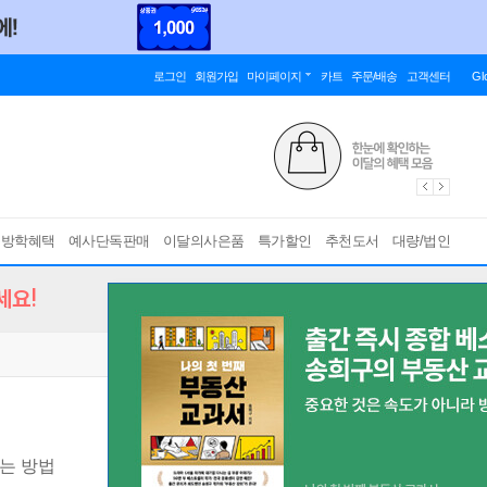
로그인
회원가입
마이페이지
카트
주문/배송
고객센터
Gl
름방학혜택
예사단독판매
이달의사은품
특가할인
추천도서
대량/법인
세요!
는 방법