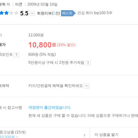
태혁
저
이콘
2009년 02월 10일
5.5
건강 취미 top100 5주
회원리뷰(
2
건)
베스트
가
12,000원
10,800
원
매가
(10% 할인)
ES포인트
600원 (5% 적립)
5만원이상 구매 시 2천원 추가적립
제혜택
카드/간편결제 혜택을 확인하세요
매 시 참고사항
개정판이 출간되었습니다.
현재 새 상품은 구매 할 수 없습니다. 아래 상품으로 구매하거나 판매
중고상품 (15개)
이 상품을 팔기
10,500원 ~