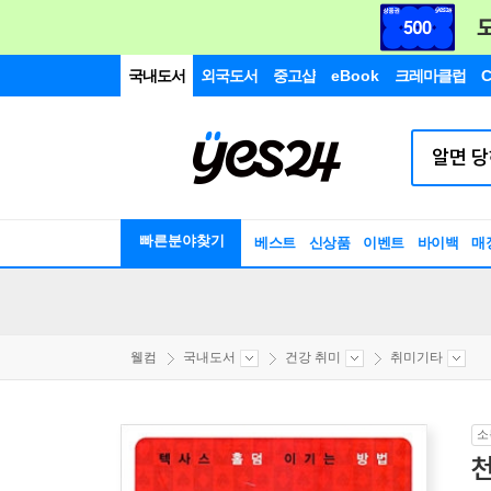
국내도서
외국도서
중고샵
eBook
크레마클럽
C
빠른분야찾기
베스트
신상품
이벤트
바이백
매
웰컴
국내도서
건강 취미
취미기타
소
천