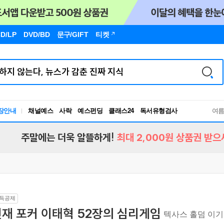
D/LP
DVD/BD
문구
/GIFT
티켓
장안내
채널예스
사락
예스펀딩
클래스24
독서유형검사
여
RBTI Lab
독서유형검사
주말에는 더욱 알뜰하게!
최대 2,000원 상품권 받으
득공제
재 포커 이태혁 52장의 심리게임
텍사스 홀덤 이기