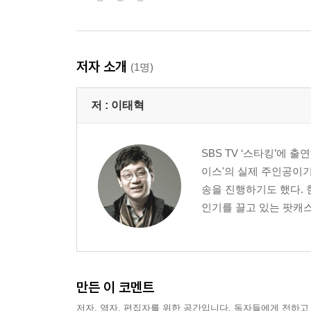
2. 패배를 잊고 실수를 인정해라
3. 방심과 환상은 절대 금물
4. 최고의 베팅 전략
저자 소개
(1명)
Ⅴ. 토너먼트에서 배우는 인생의 원리
1. 토너먼트의 모든 것
저 :
이태혁
2. 자금 관리는 필수
3. 상황에 맞는 나이스 플레이
4. 토너먼트의 단계별 전략
SBS TV ‘스타킹’에 
5. 끝까지 살아남아 결국 이기는 방법
이스'의 실제 주인공이기도
송을 진행하기도 했다. 현
Ⅵ. 즐기면 우아하고 빠지면 추해진다
인기를 끌고 있는 팟캐스트
1. 허당 프로 갬블러
2. 영화는 영화일 뿐
3. 악질 도박 중독
4. 프로도 구라는 못 이긴다
만든 이 코멘트
부록 - 카드 용어
저자, 역자, 편집자를 위한 공간입니다. 독자들에게 전하고