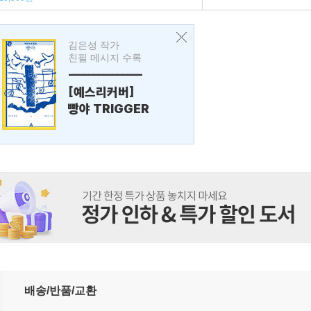
김은성 작가
친필 메시지 수록
---------------
[예스리커버]
빵야 TRIGGER
배송/반품/교환