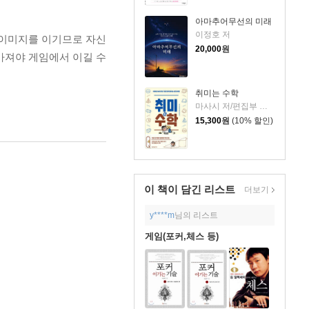
아마추어무선의 미래
이정호 저
 이미지를 이기므로 자신
20,000
원
가져야 게임에서 이길 수
취미는 수학
마사시 저/편집부 역/임혁진 감수
15,300
원
(10% 할인)
이 책이 담긴
리스트
더보기
y****m
님의 리스트
게임(포커,체스 등)