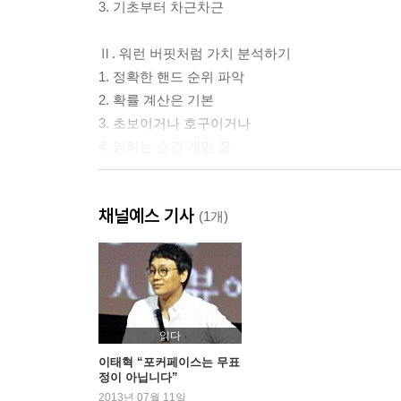
3. 기초부터 차근차근
Ⅱ. 워런 버핏처럼 가치 분석하기
1. 정확한 핸드 순위 파악
2. 확률 계산은 기본
3. 초보이거나 호구이거나
4. 읽히는 순간 게임 끝
Ⅲ. 히틀러처럼 독하게 준비하기
채널예스 기사
1. 속옷부터 식사까지
(1개)
2. 나만의 이미지메이킹
3. 설득의 기술
4. 관건은 집중력
5. 창의적인 플레이로 승리한다
읽다
Ⅳ. 빅토리아 여왕처럼 철저하게 관리하기
이태혁 “포커페이스는 무표
정이 아닙니다”
1. 조조처럼 올인하고 관우처럼 폴드해라
2013년 07월 11일