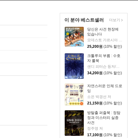
이 분야 베스트셀러
더보기
당신은 사건 현장에
있습니다
모데스토 가르시아 저/하비 데 카스트로 그림
25,200
원
(10% 할인)
크툴루의 부름 : 수호
자 룰북
샌디 피터슨 등저/박나림 역
34,200
원
(10% 할인)
자연스러운 인체 드로
잉
소은 박경선 저
21,150
원
(10% 할인)
방탈출 퍼즐북 : 정탐
정과 미스터리 실종
사건
정주영 저
17,100
원
(10% 할인)