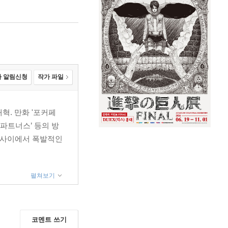
 알림신청
작가 파일
혁. 만화 '포커페
 파트너스’ 등의 방
들 사이에서 폭발적인
펼쳐보기
코멘트 쓰기