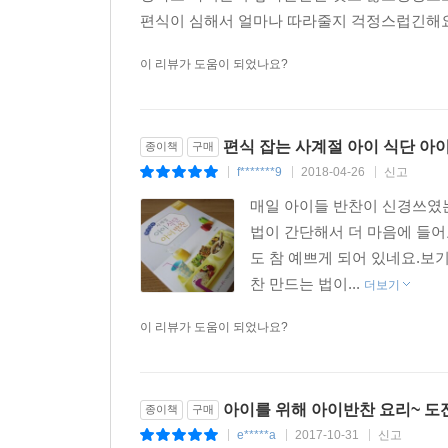
편식이 심해서 얼마나 따라줄지 걱정스럽긴해요^
이 리뷰가 도움이 되었나요?
편식 잡는 사계절 아이 식단 아
종이책
구매
f*******9
2018-04-26
신고
|
|
|
매일 아이들 반찬이 신경쓰였
법이 간단해서 더 마음에 들
도 참 예쁘게 되어 있네요.보
찬 만드는 법이...
더보기
이 리뷰가 도움이 되었나요?
아이를 위해 아이반찬 요리~ 도전
종이책
구매
e*****a
2017-10-31
신고
|
|
|