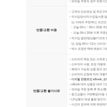
모바일 쿠폰의 경우 유효기간(
고객의 단순변심 및 착오구
직수입양서/직수입일서중 일
단, 아래의 주문/취소 조건인
오늘 00시 ~ 06시 30분 
반품/교환 비용
오늘 06시 30분 이후 주문
직수입 음반/영상물/기프트 
단, 당일 00시~13시 사이
박스 포장은 택배 배송이 가
소비자의 책임 있는 사유로 
소비자의 사용, 포장 개봉에 
복제가 가능한 상품 등의 포장을 
소비자의 요청에 따라 개별
디지털 컨텐츠인 eBook, 
eBook 대여 상품은 대여 기
모바일 쿠폰 등록 후 취소/환
반품/교환 불가사유
중고상품이 구매확정(자동 
LP상품의 재생 불량 원인이 기
시간의 경과에 의해 재판매가