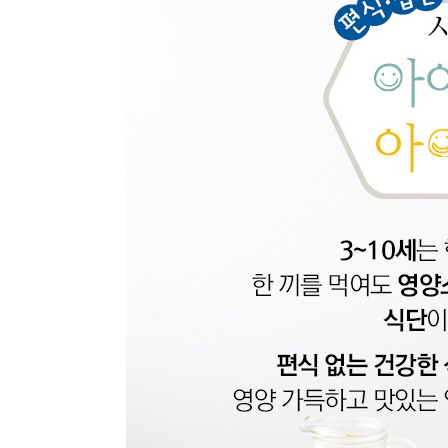
어린이 피클
027 어린이 깍두기
어린이 물김치
028 달걀국
콩나물국
029 쇠고기 무국
쇠고기 미역국
030 맑은 순두부국
채소 닭고기국
031 북어 감자국
시금치 된장국
032 흰살생선 맑은탕
모시조개 콩나물국
033 두부 애호박 젓국찌개
저염 된장찌개
봄 식단