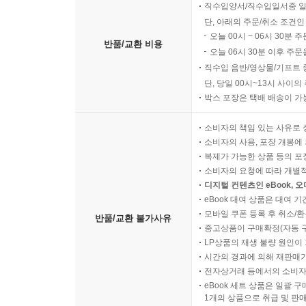
직수입양서/직수입일서중 일
단, 아래의 주문/취소 조건인
오늘 00시 ~ 06시 30분 
반품/교환 비용
오늘 06시 30분 이후 주문
직수입 음반/영상물/기프트 
단, 당일 00시~13시 사이
박스 포장은 택배 배송이 가
소비자의 책임 있는 사유로 
소비자의 사용, 포장 개봉에 
복제가 가능한 상품 등의 포장을 
소비자의 요청에 따라 개별
디지털 컨텐츠인 eBook, 
eBook 대여 상품은 대여 기
모바일 쿠폰 등록 후 취소/환
반품/교환 불가사유
중고상품이 구매확정(자동 
LP상품의 재생 불량 원인이 기
시간의 경과에 의해 재판매가
전자상거래 등에서의 소비자
eBook 세트 상품은 일괄 
1개의 상품으로 취급 및 판매