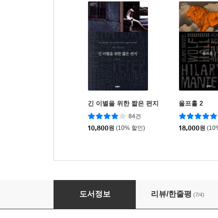
긴 이별을 위한 짧은 편지
울프홀 2
84건
10,800
원
(10% 할인)
18,000
원
(10
호텔 뒤락
도서정보
리뷰/한줄평
(7/4)