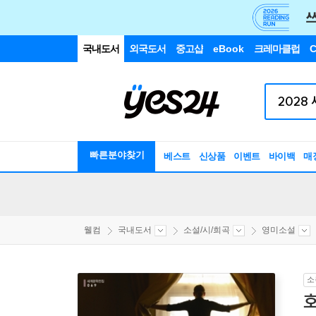
국내도서
외국도서
중고샵
eBook
크레마클럽
C
빠른분야찾기
베스트
신상품
이벤트
바이백
매
웰컴
국내도서
소설/시/희곡
영미소설
소