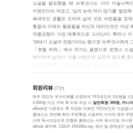
소설을 발표했을 때 브루크너는 이미 미술사학자
이방인이라 여겼고, ‘남의 눈에 띄지 않기를’ 열망
폐쇄적인 생활은 오히려 삶의 모든 파편들을 정제
통찰과 미제의 물음들을 자신의 대리인격인 여성 화
작품성향이 가장 매혹적으로 드러난다. 특히나 이 
‘18세기 소설의 전범’이라는 평으로 브루크너에게 
『호텔 뒤락』에서 작가는 필명으로 로맨스 소설을
예리하게 살핀다. 이를 바탕으로 실존적 필요를 충
없는지를 묻고 이에 대한 답을 구하고자 한다.
실존적 필요와 감정적 자유가 양립하기 어려운
회원리뷰
여성의 현실에 대한 자아성찰적 물음
(7건)
매주 10건의 우수리뷰를 선정하여 YES포인트 3만원을 드
3,000원 이상 구매 후 리뷰 작성 시
일반회원 300원, 마니아
『호텔 뒤락』의 주인공 이디스 호프는 버지니아
eBook은 다운로드 후 작성한 리뷰만 YES포인트 지급됩니
닮았다고 말한다. 단지 그녀는 낭만적 환상을 충족
클래스는 첫번째 회차 주문확정 시점부터 마지막 회차 주문
안정을 주려 노력했던 아버지 사이에서 자라 늘 
사락 독서모임으로 진행된 클래스는 사락 독서모임 게시판
제프리와의 결혼식 당일, 이디스는 하객들을 뒤
eBook 페이백, CD/LP, DVD/Blu-ray, 패션 및 판매금