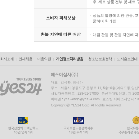
우, 세트 상품 전부 및 세트
상품의 불량에 의한 반품, 교
소비자 피해보상
준하여 처리됨
환불 지연에 따른 배상
대금 환불 및 환불 지연에 
회사소개
인재채용
이용약관
개인정보처리방침
청소년보호정책
도서홍보안내
대표 : 김석환, 최세라
주소 : 서울시 영등포구 은행로 11, 5층~6층(여의도동,일신
사업자등록번호 : 229-81-37000 통신판매업신고 : 제 200
이메일 : yes24help@yes24.com 호스팅 서비스사업자 :
Copyright ⓒ YES24 Corp. All Rights Reserved.