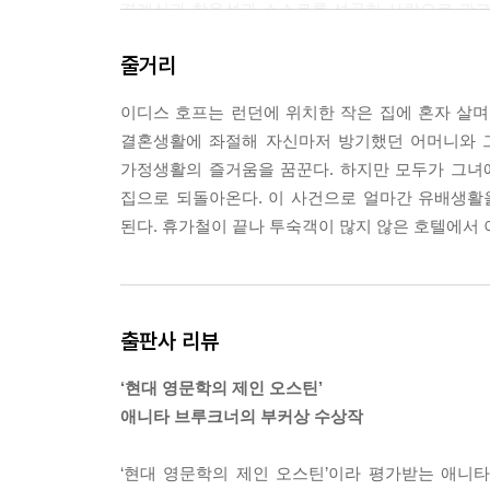
경계심과 참을성과 스스로를 성공한 사람으로 광고
말이야. 그 모든 걸 너무도 잘 알지, 나도 그들 중
줄거리
느라 내가 이토록 가혹한지도 몰라. 그러나 여자들이
지라면 이렇게 말했겠지. 이디스, 조금만 생각해보렴.
이디스 호프는 런던에 위치한 작은 집에 혼자 살며
그녀는 자신이 보잘것없다는 느낌에 짓눌려 고개를 
결혼생활에 좌절해 자신마저 방기했던 어머니와 
가정생활의 즐거움을 꿈꾼다. 하지만 모두가 그녀
--- p.103
집으로 되돌아온다. 이 사건으로 얼마간 유배생활
된다. 휴가철이 끝나 투숙객이 많지 않은 호텔에서 
출판사 리뷰
‘현대 영문학의 제인 오스틴’
애니타 브루크너의 부커상 수상작
‘현대 영문학의 제인 오스틴’이라 평가받는 애니타