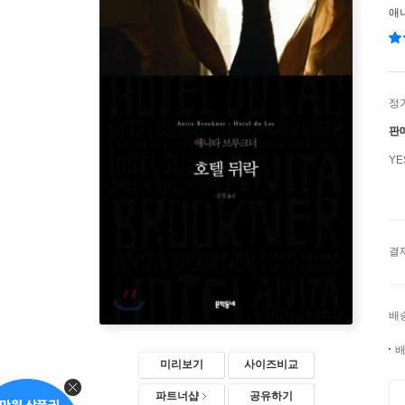
애
정
판
Y
결
배
배
미리보기
사이즈비교
파트너샵
공유하기