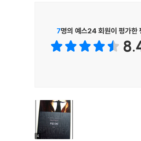
호숫가에 위치한 휴양지 호텔인 ‘호텔 뒤락’으로 떠
이디스는 휴가철이 끝난 무렵의 호텔이라는 제한된
퓨지 모녀와 거식증으로 아이를 갖지 못한 탓에 남
전전하게 된 보뇌이유 부인 등)을 마주하고 사회
7
명의 예스24 회원이 평가한
두고 ‘자기만의 방’을 성취했음에도 채워지지 않는
8.
이는 작가 자신의 삶에서 도출된 자아성찰적 물음
오른 미술사학자이며 1984년 9월에 출간된『호텔
물론 대중성까지 확보한 소설가였지만, 브루크너는
성공이라고 부르는 것을 다 가진 다 큰 고아가 되는 
브루크너는 이에 대한 답을 찾고자 마치 실험을 하
다른 하나의 보상이 될 수 없음을 깨닫고 호텔
사회적으로 성공을 거두고 자유로운 삶을 사는 미혼
해외 서평
진정한 고전, 지금부터 백 년 동안 모든 사람들이 
브루크너는 영문학에서 가장 독보적인 자리에 위치
4
브루크너의 작품 중 가장 매혹적인 소설로, 풍자적