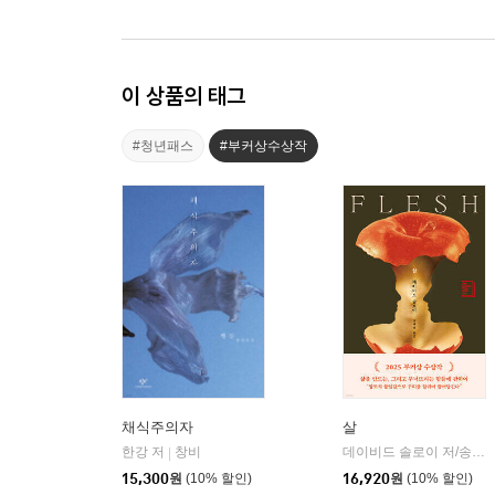
이 상품의 태그
#청년패스
#부커상수상작
채식주의자
살
한강 저
창비
데이비드 솔로이 저/송예슬 역
|
15,300
원
(10% 할인)
16,920
원
(10% 할인)