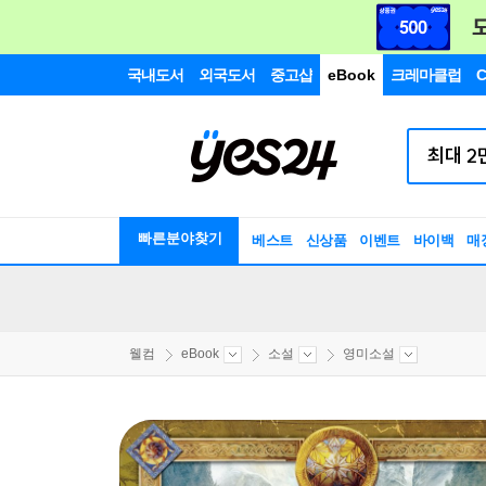
국내도서
외국도서
중고샵
eBook
크레마클럽
C
빠른분야찾기
베스트
신상품
이벤트
바이백
매
웰컴
eBook
소설
영미소설