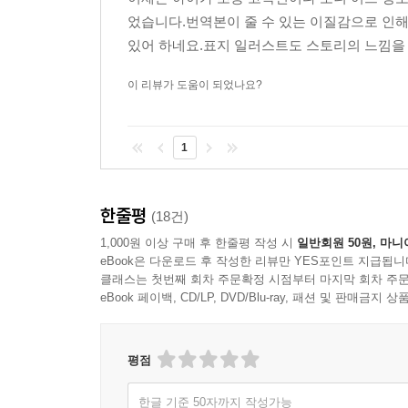
지도
었습니다.번역본이 줄 수 있는 이질감으로 인
2. 당신의 내면에 숨 쉬는 선과 악의 투쟁, 그리고 
있어 하네요.표지 일러스트도 스토리의 느낌을 
60여 년 동안 학문에 열중 할 때만 빼고는 모든 
논문 J,R.R 톨킨의 판타지 세계(김보원 교수)
단어로 완벽하고 생생하게 묘사한 가운데땅의 기록을 
이 리뷰가 도움이 되었나요?
보지 못한 사람일 것이다. 귀 기울여 본 적 없으므
여정 속에서 톨킨은 끊임없이 묻는다. 당신은 과연
1
있는가?
한줄평
(18건)
1,000원 이상 구매 후 한줄평 작성 시
일반회원 50원, 마니
eBook은 다운로드 후 작성한 리뷰만 YES포인트 지급됩니
클래스는 첫번째 회차 주문확정 시점부터 마지막 회차 주문
eBook 페이백, CD/LP, DVD/Blu-ray, 패션 및 판매금
평점
한글 기준 50자까지 작성가능