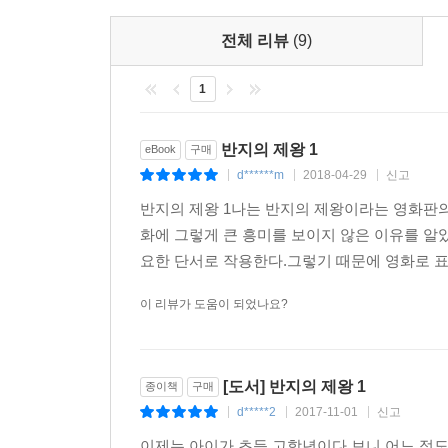
2002년판 반지의 제왕을 넘어 서서, 2007년판 
해설 D. 책력
역시 완벽성에 박차를 가했다. 톨킨만의 문체와 
전체 리뷰
(9)
- 샤이어력
빠져들 것이다.
1
해설 E. 글쓰기와 철자
4. J.R.R. 톨킨의 아들 크리스토퍼 톨킨도 인정한
Ⅰ 단어와 이름의 발음
한 손에 들어오는 4×6판으로 새롭게 디자인한 한
Ⅱ 문자 기록
반지의 제왕 1
eBook
구매
호우의 일러스트를 표지에 삽입했다. 출간 전부터 
d******m
2018-04-29
신고
|
|
|
해설 F.
반지의 제왕 1나는 반지의 제왕이라는 영화판의 
?절대반지를 얻는 자, 모든 것을 얻을 것이다?
Ⅰ 제3시대의 언어와 종족
화에 그렇게 큰 흥미를 보이지 않은 이유를 알았
Ⅱ 번역에 관하여
요한 단서로 작용한다.그렇기 때문에 영화로 표현
이것은 우리들이 잃어버린 이야기이다. 망각이 숲 
길목에서 당신은 다만 잊혀졌을 뿐인 반지의 사자들을
찾아보기
이 리뷰가 도움이 되었나요?
Ⅰ 노래와 시들
1. 영화는 재미를 뛰어 넘는 <반지의 제왕>의 웅대
Ⅱ 인물, 동물, 괴물
깊이와 진실성 그 이상을 넘어서는 그의 상상력은 
Ⅲ 지명, 장소
[도서] 반지의 제왕 1
종이책
구매
내릴 수 없다. 상상력이 부족한 사람들이라면 조금
Ⅳ 사건, 사물, 기타 명칭
d*****2
2017-11-01
신고
|
|
|
발견하게 될 것이다. 또한, 자신도 모르는 사이 더 
이제는 아이가 초등 고학년이다 보니 어느 정도