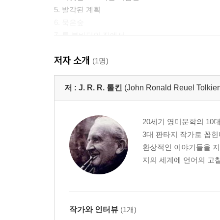
5. 발각된 계획
6. 묵은숲
7. 톰 봄바딜의 집에서
8. 고분구릉의 안개
저자 소개
9. '달리는 조랑말' 여관에서
(1명)
10. 성큼걸이
11. 어둠 속의 검
저 :
J. R. R. 톨킨
(John Ronald Reuel Tolki
12. 여울로의 탈출
20세기 영미문학의 10
반지의 제왕2 (반지원정대 2)
3대 판타지 작가로 꼽힌
환상적인 이야기들을 지
1. 많은 만남
지의 세계에 언어의 고찰과
2. 엘론드의 회의
3. 반지는 남쪽으로
4. 어둠 속의 여행
5. 크하잣둠의 다리
작가와 인터뷰
(1개)
6. 로스로리엔