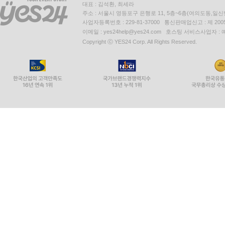
대표 : 김석환, 최세라
주소 : 서울시 영등포구 은행로 11, 5층~6층(여의도동,일신
사업자등록번호 : 229-81-37000 통신판매업신고 : 제 200
이메일 : yes24help@yes24.com 호스팅 서비스사업자 :
Copyright ⓒ YES24 Corp. All Rights Reserved.