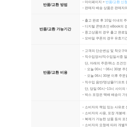
마이페이지 >
반품/교환 신청
반품/교환 방법
판매자 배송 상품은 판매자와
출고 완료 후 10일 이내의 
디지털 콘텐츠인 eBook의 
반품/교환 가능기간
중고상품의 경우 출고 완료일
모바일 쿠폰의 경우 유효기간(
고객의 단순변심 및 착오구
직수입양서/직수입일서중 일
단, 아래의 주문/취소 조건인
오늘 00시 ~ 06시 30분 
반품/교환 비용
오늘 06시 30분 이후 주문
직수입 음반/영상물/기프트 
단, 당일 00시~13시 사이
박스 포장은 택배 배송이 가
소비자의 책임 있는 사유로 
소비자의 사용, 포장 개봉에 
복제가 가능한 상품 등의 포장을 
소비자의 요청에 따라 개별