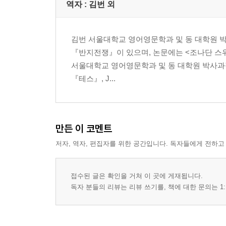
11. 천리안 판란티르
역자 : 김번 외
반지의 제왕 4 (두 개의 탑 2)
김번 서울대학교 영어영문학과 및 동 대학원 박
『반지전쟁』이 있으며, 논문에는 <조나단 스위프
1. 스메아골 길들이기
서울대학교 영어영문학과 및 동 대학원 박사과
2. 늪지 횡단
『테스』, J...
3. 굳게 닫힌 암흑의 문
4. 향초와 토끼 찜
5. 서방의 창
6. 금단의 웅덩이
만든 이 코멘트
7. '십자로'로의 여정
저자, 역자, 편집자를 위한 공간입니다. 독자들에게 전하고
8. 키리스 웅골의 계단
9. 쉴로브의 굴
10. 샘와이즈의 선택
접수된 글은 확인을 거쳐 이 곳에 게재됩니다.
독자 분들의 리뷰는 리뷰 쓰기를, 책에 대한 문의는 1:
반지의 제왕 5 (왕의 귀환 1)