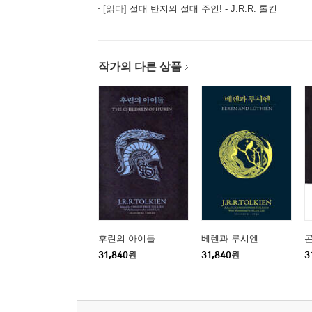
7. 칼라드리엘의 거울
[읽다]
절대 반지의 절대 주인! - J.R.R. 톨킨
8. 로리엔이여 안녕
9. 안두인대하
10. 깨어진 우정
작가의 다른 상품
반지의 제왕 3 (두 개의 탑 1)
1. 보로미르의 죽음
2. 로한의 기사들
3. 우루크하이
4. 나무수염
5. 백색의 기사
6. 황금 궁전의 왕
후린의 아이들
베렌과 루시엔
7. 헬름협곡
31,840
원
31,840
원
3
8. 아이센가드로 가는 길
9. 수공(水攻)의 부유물
10. 사루만의 목소리