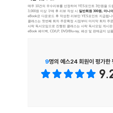
한 번 전해주고자 한다.
6. 많은 이별
매주 10건의 우수리뷰를 선정하여 YES포인트 3만원을 드
3,000원 이상 구매 후 리뷰 작성 시
일반회원 300원, 마니아
7. 고향 가는 길
eBook은 다운로드 후 작성한 리뷰만 YES포인트 지급됩니
2. 진정한 21세기 문학의 자범 <반지의 제왕>- 
8. 샤이어 전투
클래스는 첫번째 회차 주문확정 시점부터 마지막 회차 주문
장대한 역사와 지리, 선과 악의 끊임없는 대립,
9. 회색항구
사락 독서모임으로 진행된 클래스는 사락 독서모임 게시판
이야기 전개의 속도는 다소 완만한 곡선을 그리고 
eBook 페이백, CD/LP, DVD/Blu-ray, 패션 및 판매금
땅 이야기에 중독되고 말 것이다. 그러므로 이번
반지의 제왕 7 (해설편)
독자들에게 알리는데 있다. 톨킨의 <호빗>이 스
콜을 받고 있는 현 상황에서, <호빗>의 본격적인 
해설 A. 왕과 통치자들의 연대기
것이다.
Ⅰ 누메노르의 왕들
9
명의 예스24 회원이 평가한
Ⅱ 에오를 왕가
9.
Ⅲ 두린 일족
해설 B. 연대기
- 서부의 연표
3. 더 이상 완결본은 없다
해설 C. 가계도
톨킨의 작품과 톨킨이 창조한 세계와 언어에 대해