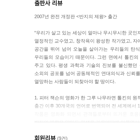
1. 미나스 티리스
출판사 리뷰
2. 회색부대의 통과
2007년 완전 개정판 <반지의 제왕> 출간
3. 로한의 소집
4. 곤도르 공성
“우리가 살고 있는 세상이 얼마나 무시무시한 곳인지
5. 로한 기사들의 질주
열정적인 교수였고, 창작욕이 왕성한 작가였고, 
6. 펠렌노르 평원의 전투
공간을 뛰어 넘어 오늘을 살아가는 우리들의 탄식
7. 데네소르의 화장
우리들의 모습이기 때문이다. 그런 면에서 톨킨의
8. 치유의 집
주고 있다. 평생 과학과 기술의 진보를 불신했던 톨킨의
9. 마지막 회합
소외의 공포를 넘어 공동체적인 연대의식과 신뢰를
10. 암흑의 성문 열리다
열망하는 사람들이 되찾아야 할 땅이다.
반지의 제왕 6 (왕의 귀환 2)
1. 피터 잭슨의 영화가 한 그루 나무라면 톨킨의 
출간 이후 30개국의 언어로 번역되어 전 세계에서 1
1. 키리스 웅골 탑
작품은 영화화 되면서 관객들로부터 뜨거운 호응
2. 암흑의 대지
반지의 제왕은 알아도 평생을 가운데땅에 머물면서 먹고
3. 운명의 산
주고 있다. 살아간다는 것 자체가 판타지임에도 
4. 코르말렌 평원
회원리뷰
영화의 감동에만 머물러 있는 사람들. 그들에게 
(9건)
5. 섭정과 왕