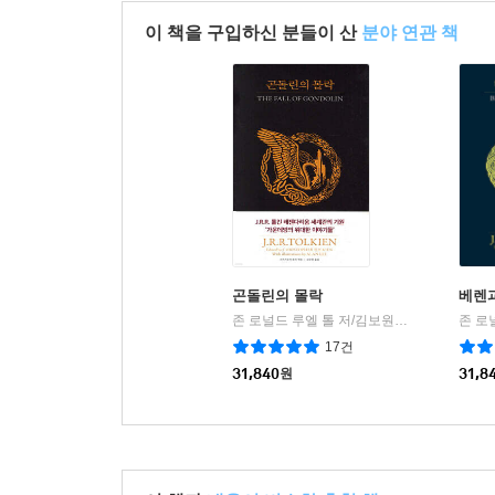
이 책을 구입하신 분들이 산
분야 연관 책
곤돌린의 몰락
베렌
존 로널드 루엘 톨 저/김보원 역/앨런 리 그림/크리스토퍼 톨킨 편
17건
31,840
원
31,8