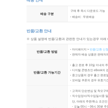
배송 안내
구매 후 즉시 다운로드 가능
배송 구분
배송비 : 무료배송
반품/교환 안내
※ 상품 설명에 반품/교환과 관련한 안내가 있는경우 아래 
마이페이지 >
반품/교환 신청
반품/교환 방법
판매자 배송 상품은 판매자와
출고 완료 후 10일 이내의 
디지털 콘텐츠인 eBook의 
반품/교환 가능기간
중고상품의 경우 출고 완료일
모바일 쿠폰의 경우 유효기간(
고객의 단순변심 및 착오구
직수입양서/직수입일서중 일
단, 아래의 주문/취소 조건인
오늘 00시 ~ 06시 30분 