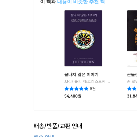
이 책과
내용이 비슷한 추천 책
끝나지 않은 이야기
곤돌
J.R.R.톨킨 저/크리스토퍼 톨킨 편/김보원,박현묵 공역
9건
54,400
원
31,8
배송/반품/교환 안내