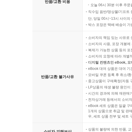
반품/교환 비용
오늘 06시 30분 이후 주문
직수입 음반/영상물/기프트 
단, 당일 00시~13시 사이
박스 포장은 택배 배송이 가
소비자의 책임 있는 사유로 
소비자의 사용, 포장 개봉에 
복제가 가능한 상품 등의 포장을 
소비자의 요청에 따라 개별
디지털 컨텐츠인 eBook, 
eBook 대여 상품은 대여 기
모바일 쿠폰 등록 후 취소/환
반품/교환 불가사유
중고상품이 구매확정(자동 
LP상품의 재생 불량 원인이 기
시간의 경과에 의해 재판매가
전자상거래 등에서의 소비자
eBook 세트 상품은 일괄 
1개의 상품으로 취급 및 판매
우, 세트 상품 전부 및 세트
상품의 불량에 의한 반품, 교
소비자 피해보상