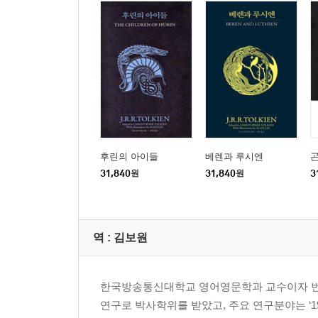
후린의 아이들
베렌과 루시엔
31,840
원
31,840
원
3
역 :
김보원
한국방송통신대학교 영어영문학과 교수이자 번
연구로 박사학위를 받았고, 주요 연구분야는 ‘