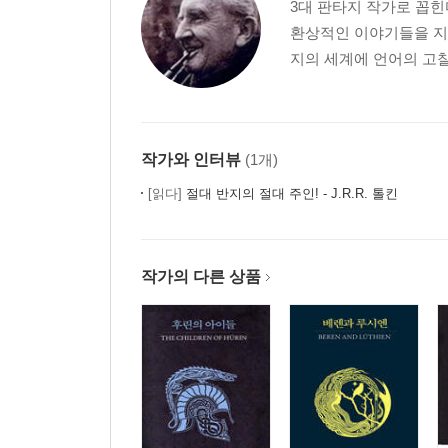
3대 판타지 작가로 꼽힌
17 인간의 서부 출현 232
환상적인 이야기들을 지
18 벨레리안드의 파괴와 핑골핀의 최후 247
지의 세계에 언어의 고찰과
19 베렌과 루시엔 264
20 다섯째 전투: 니르나에스 아르노에디아드 306
21 투린 투람바르 321
22 도리아스의 몰락 367
작가와 인터뷰
(1개)
23 투오르와 곤돌린의 몰락 384
24 에아렌딜의 항해와 분노의 전쟁 395
[읽다]
절대 반지의 절대 주인! - J.R.R. 톨킨
아칼라베스 411
힘의 반지와 제3시대 449
작가의 다른 상품
[부록] ● 가계도 및 요정 분파 483 ● 발음에 관한 주석
● 퀘냐와 신다린 이름의 구성 요소 573