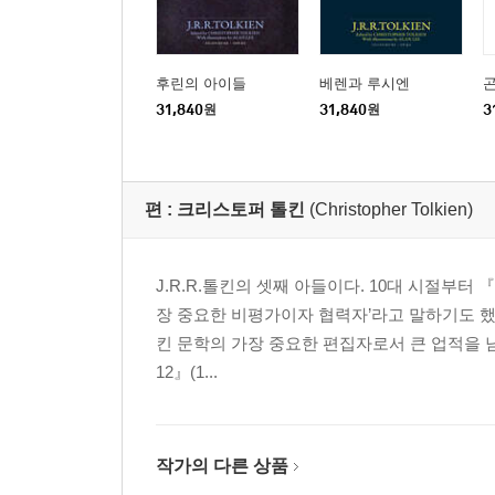
후린의 아이들
베렌과 루시엔
31,840
원
31,840
원
3
편 :
크리스토퍼 톨킨
(Christopher Tolkien)
J.R.R.톨킨의 셋째 아들이다. 10대 시절부터
장 중요한 비평가이자 협력자’라고 말하기도 했
킨 문학의 가장 중요한 편집자로서 큰 업적을 남겼
12』(1...
작가의 다른 상품