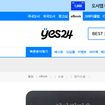
국내도서
외국도서
중고샵
eBook
크레마클럽
C
빠른분야찾기
베스트
신상품
이벤트
바이백
매
웰컴
eBook
소설
영미소설