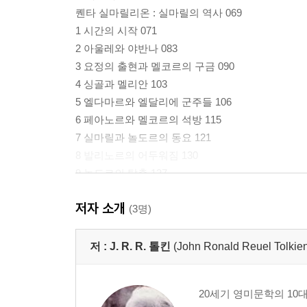
퀜타 실마릴리온 : 실마릴의 역사 069
1 시간의 시작 071
2 아울레와 야반나 083
3 요정의 출현과 멜코르의 구금 090
4 싱골과 멜리안 103
5 엘다마르와 엘달리에 군주들 106
6 페아노르와 멜코르의 석방 115
7 실마릴과 놀도르의 동요 121
8 발리노르의 어두워짐 130
9 놀도르의 탈출 137
10 신다르 158
저자 소개
11 해와 달, 그리고 발리노르의 은폐 168
(3명)
12 인간 176
13 놀도르의 귀환 180
저 :
J. R. R. 톨킨
(John Ronald Reuel Tolki
14 벨레리안드와 그 왕국들 198
15 벨레리안드의 놀도르 209
20세기 영미문학의 10
16 마에글린 218