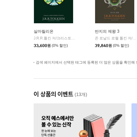
실마릴리온
반지의 제왕 3
J.R.R.톨킨 저/크리스토퍼 톨킨 편/김보원 역
arte(아르테)
존 로날드 로웰 톨킨 저/김보원,김번,이미애 역
|
33,600
원
(0% 할인)
39,840
원
(0% 할인)
검색 페이지에서 선택된 태그에 등록된 더 많은 상품을 확인해 
이 상품의 이벤트
(13개)