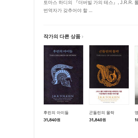
토마스 하디의 『더버빌 가의 테스』, J.R.R
번역자가 갖추어야 할 ...
작가의 다른 상품
후린의 아이들
곤돌린의 몰락
31,840
원
31,840
원
1