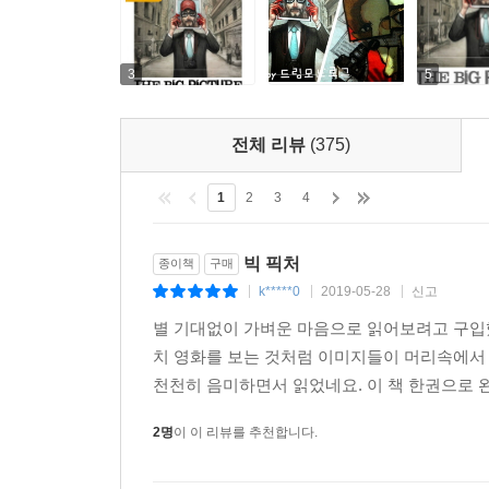
3
5
전체 리뷰
(375)
1
2
3
4
빅 픽처
종이책
구매
k*****0
2019-05-28
신고
|
|
|
별 기대없이 가벼운 마음으로 읽어보려고 구입했는
치 영화를 보는 것처럼 이미지들이 머리속에서
천천히 음미하면서 읽었네요. 이 책 한권으로 완
2명
이 이 리뷰를 추천합니다.