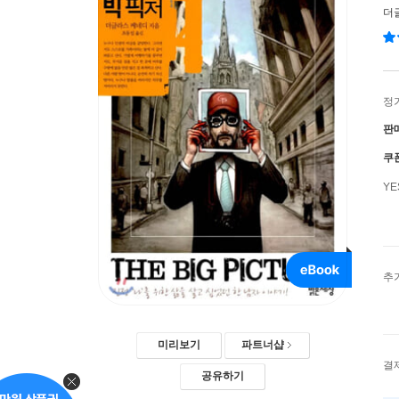
더
정
판
쿠
Y
추
미리보기
파트너샵
결
공유하기