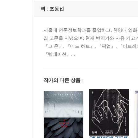
역 :
조동섭
서울대 언론정보학과를 졸업하고, 한양대 영화학과 
집 고문을 지냈으며, 현재 번역가와 자유 기고가
『고 온』, 『데드 하트』, 『픽업』, 『비트레
『템테이션』...
작가의 다른 상품