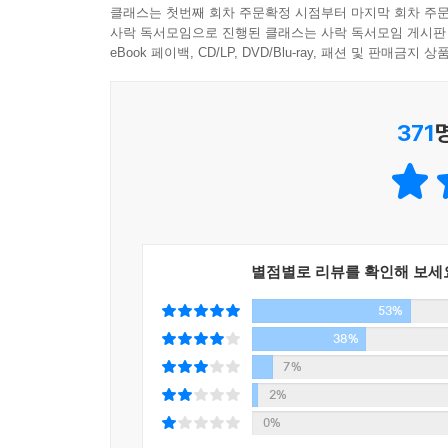
교외 고급 주택 거주, 미모의 아내와 귀여운 아이
뉴욕 주 경찰의 자넷 커트플리프 대변인이 오늘 기자
클래스는 첫번째 회차 주문확정 시점부터 마지막 회차 주문
않다. 벤의 오랜 소망은 사진가가 되는 것이었다.
사락 독서모임으로 진행된 클래스는 사락 독서모임 게시판
는 이제 종결짓기로 했으며…….’
장비들을 사들이는 호사스런 취미로 남았을 뿐이다
eBook 페이백, CD/LP, DVD/Blu-ray, 패션 및 판매금
내가 학수고대했던 기사였다. 이제 깨끗하게 해결된 
벤의 자괴감은 아내 베스와의 결혼생활이 삐거덕거
없이. 떠돌이로. --- p.273
같은 미모의 아내 베스는 작가의 꿈이 좌절된 책임
371
전업주부로 눌러앉게 되었다는 게 베스의 불만이다. 
처음에는 주디 윌머스의 제안을 날린 것에 안심이 됐다
돌파구는 보이지 않는다.
숨어 지내야 해. 결과적으로 잘 내린 결정이라고 계
‘갤러리 주인 주디 윌머스가 네 사진을 좋아해 전시
진정 ‘나’를 위한 삶을 살고 싶었던 한 남자 이야기!
걷어차다니.’
벤과 갈수록 사이가 멀어지던 베스는 이웃집에 사
그래도 최소한 내가 갈등하고 있다는 걸 주디에게 들키지는
불륜행각을 벌이고 나오는 장면을 목격한다.
별점별로 리뷰를 확인해 보세
그날 밤, 게리의 집을 찾아간 벤은 말다툼 끝에
우리는 모두 모니터 앞으로 모였다. 제인은 인터
53%
범법자가 된 벤은 완전범죄를 기도한다. 요트사
《로스앤젤레스타임스》, 《시카고트리뷴》, 《마이애
살아가기로 작정하고 도주의 길에 올라 몬태나 주
38%
은 소방관과 애통해 하는 상관을 찍은 내 사진으로 
그 사진이 지역 신문에 게재되면서 그는 일약 유명
7%
‘사진 : 게리 서머스 / 《몬태난》지’라는 작가 소개
몰려들면서 그는 숨겨진 과거가 발각될 위기에 처한
2%
제인이 말했다.
총 3부로 이루어진 구성에 5백 페이지에 육박하는 
0%
“이제 게리 서머스 씨는 너무 유명해졌어요.”
전혀 어울릴 것 같지 않은 요소들을 한데 섞고 