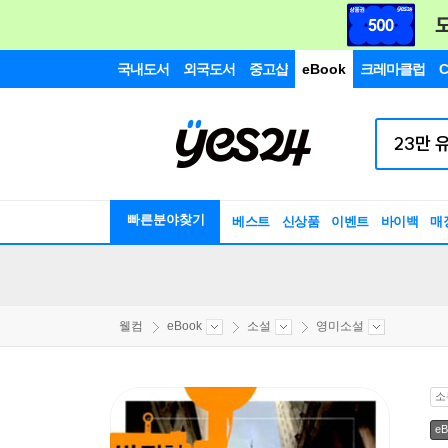
국내도서
외국도서
중고샵
eBook
크레마클럽
C
빠른분야찾기
베스트
신상품
이벤트
바이백
매
웰컴
eBook
소설
영미소설
소
eB