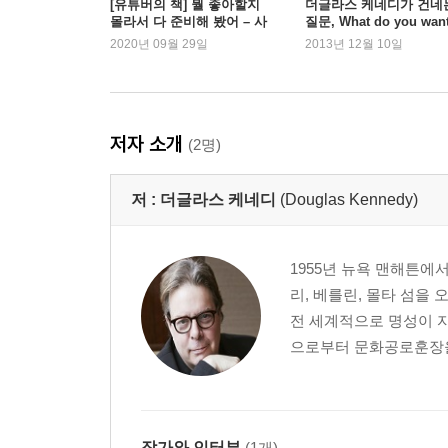
[유튜버의 책] 뭘 좋아할지
더글라스 케네디가 건네
몰라서 다 준비해 봤어 – 사
질문, What do you wan
월이네 북리뷰 편
2020년 09월 29일
2013년 12월 10일
저자 소개
(2명)
저 :
더글라스 케네디
(Douglas Kennedy)
1955년 뉴욕 맨해튼에
리, 베를린, 몰타 섬을
전 세계적으로 명성이 
으로부터 문화공로훈장을 
작가와 인터뷰
(1개)