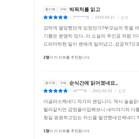
빅픽처를 읽고
종이책
구매
t********6
2018-04-21
신고
|
|
|
강하게 열망했던게 있었던가?부모님의 뜻을 어기
기쁨은 분명히 있다..이 소설의 주인공 처럼 아
드라마틱한 일이 벤에게 일어났고..성공적?으로 
2명
이 이 리뷰를 추천합니다.
순식간에 읽어졌네요,,
종이책
구매
m*****6
2021-02-02
신고
|
|
|
더글라스케네디 작가의 팬입니다. 역시 술술읽
릴러같지만 감정을이입해보니 내이야기와 다를
찾길 응원하고있는 자신을 발견했네요케네디 책중
1명
이 이 리뷰를 추천합니다.