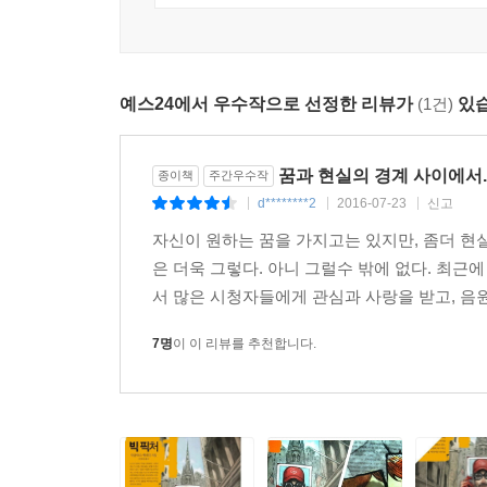
작가의 예술에 대한 심미안, 사진에 대해 해박한 
--- p.408
필적할만한 지식을 자랑한다.
벤에게 주어진 제2의 인생은 과연 어떻게 전개될 
예스24에서 우수작으로 선정한 리뷰가
(1건)
있습
독자들은 반전에 반전을 거듭하는 이야기에서 도무
소설은 더글라스 케네디의 재능이 유감없이 발휘된
절망하는 현대인의 자화상에 다름 아니다. 그러하기
꿈과 현실의 경계 사이에서..
종이책
주간우수작
프랑스에서 이 소설에 대한 영화화 작업이 진행 
d********2
2016-07-23
신고
|
|
|
쓰인다. 로맹 뒤리스 주연에 까뜨린느 드뇌브가 출
자신이 원하는 꿈을 가지고는 있지만, 좀더 현
중에서는 <데드하트 The Dead Heart>가 이미 영화
은 더욱 그렇다. 아니 그럴수 밖에 없다. 최
서 많은 시청자들에게 관심과 사랑을 받고, 음원
7명
이 이 리뷰를 추천합니다.