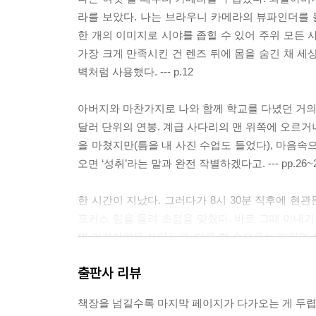
라를 보았다. 나는 브라우니 카메라의 뷰파인더를 
한 개의 이미지로 시야를 좁힐 수 있어 주위 모든 
가장 크게 만족시킨 건 렌즈 뒤에 몸을 숨긴 채 세
벽처럼 사용했다. --- p.12
아버지와 마찬가지로 나와 함께 학교를 다녔던 거의 모
달러 단위의 연봉. 계급 사다리의 맨 위쪽에 오르거
을 마쳤지만(틈을 내 사진 수업도 들었다), 마음속
오면 ‘성취’라는 말과 완전 작별하겠다고. --- pp.26~
한 시간이 지났다. 그러다가 8시 30분 직후에 현
포커스 링을 돌려 초점을 맞췄다. 바로 그때 아내가
의 머리카락을 쓰다듬고, 다른 한 손으로는 게리의 
나는 몸서리를 쳤다. 손가락으로 셔터를 누르면서
출판사 리뷰
리지 않았다. 억지로 고개를 다시 카메라로 돌리자 
집 응접실 커튼 뒤로 비치는 불빛밖에는 아무것도 
책장을 넘길수록 마지막 페이지가 다가오는 게 두렵
키스를 하고, 텅 빈 도로를 조심스레 둘러보았다. 