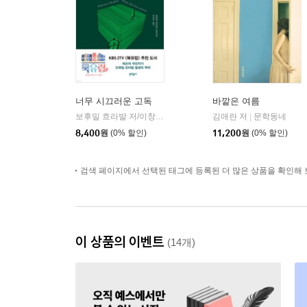
너무 시끄러운 고독
바깥은 여름
보후밀 흐라발 저/이창실 역
문학동네
김애란 저
문학동네
|
|
8,400
원
(0% 할인)
11,200
원
(0% 할인)
검색 페이지에서 선택된 태그에 등록된 더 많은 상품을 확인해 
이 상품의 이벤트
(14개)