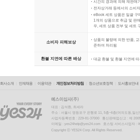
시간의 경과에 의해 재판매가
전자상거래 등에서의 소비자
eBook 세트 상품은 일괄 
1개의 상품으로 취급 및 판매
우, 세트 상품 전부 및 세트
상품의 불량에 의한 반품, 교
소비자 피해보상
준하여 처리됨
환불 지연에 따른 배상
대금 환불 및 환불 지연에 
회사소개
인재채용
이용약관
개인정보처리방침
청소년보호정책
도서홍보안내
대표 : 김석환, 최세라
주소 : 서울시 영등포구 은행로 11, 5층~6층(여의도동,일신
사업자등록번호 : 229-81-37000 통신판매업신고 : 제 200
이메일 : yes24help@yes24.com 호스팅 서비스사업자 :
Copyright ⓒ YES24 Corp. All Rights Reserved.