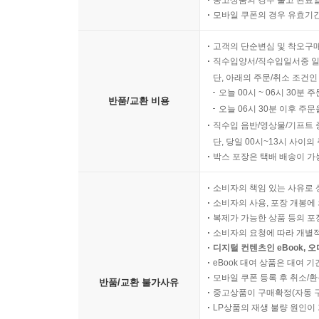
모바일 쿠폰의 경우 유효기간(
고객의 단순변심 및 착오구
직수입양서/직수입일서중 일
단, 아래의 주문/취소 조건인
오늘 00시 ~ 06시 30분 
반품/교환 비용
오늘 06시 30분 이후 주문
직수입 음반/영상물/기프트 
단, 당일 00시~13시 사이
박스 포장은 택배 배송이 가
소비자의 책임 있는 사유로 
소비자의 사용, 포장 개봉에 
복제가 가능한 상품 등의 포장을 
소비자의 요청에 따라 개별
디지털 컨텐츠인 eBook, 
eBook 대여 상품은 대여 기
모바일 쿠폰 등록 후 취소/환
반품/교환 불가사유
중고상품이 구매확정(자동 
LP상품의 재생 불량 원인이 기