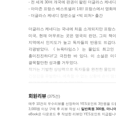
- 전 세계 30여 개국에 판권이 팔린 더글라스 케네디
책을 나온 이웃과 마주치지 않기를 기도하고 있을 게 틀림
- 아마존 프랑스 베스트셀러 1위! 프랑스에서 영화제
- 더글라스 케네디 장편소설 <빅 피처> 출간
계단을 내려갈 때 게리의 얼굴이 보였다. 정확하게 
슬처럼 차갑게 나를 노려보고 있었지만 나는 시선을 
더글라스 케네디는 국내에 처음 소개되지만 프랑스
시체로 다가가 바닥에 엎드린 채 목에 박힌 병의 일부
미국, 현재 머무르는 곳은 영국의 런던, 그의 
번 더 세게 잡아당겼다. 이번에는 게리의 목 전체가 
지역에서 인지도가 높고 독자들의 반응도 뜨겁다.
돌리며 뽑으려고 해 보았다. 여전히 꼼짝하지 않았다
각광받았다. 《뉴욕타임스》는 몰입도 최고인 이
나왔다. --- pp.150~151
흥미진진하다!’고 극찬한 바 있다. 이 소설은
괄목할만한 성과를 거두었다.
근처에 다른 배는 없었다. 시야가 미치는 곳 저 멀
작가는 기발한 상상력으로 독자들을 완전한 몰입의
는 사람도 없었다. 여름이 아니라서 다행이었다. 
긴장감을 유발한다. 예측할 수 없는 상황에 손이 땀
행히 오늘밤에는 달도 없었다. 내게는 어둠이 절실
지금과 다른 삶을 살 수 있다면?
조심스레 돛을 내리고 갑판으로 내려갔다. 이제 시작
주어진 삶에 만족하며 사는 사람은 그리 많지 않을
하며 마음을 다잡았다. --- p.258
회원리뷰
꿈과 전혀 별개인 일과 생활에 빠져 사는 사람, 현
(375건)
없는 사람이라면 또 다른 삶에 대한 동경은 가슴에 
매주 10건의 우수리뷰를 선정하여 YES포인트 3만원을 드
월스트리트 변호사 벤 브래드포드가 대서양에서 요트 
3,000원 이상 구매 후 리뷰 작성 시
일반회원 300원, 마니아
이 소설의 주인공 벤 브래드포드 역시 그런 사람이다
시했다.
eBook은 다운로드 후 작성한 리뷰만 YES포인트 지급됩니