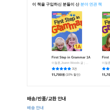
이 책을 구입하신 분들이 산
분야 연관 책
First Step in Grammar 1A
First
이철훈,Joann Woods 글
클루앤키(Clue&Ke
이철훈,
|
3건
11,700
원
(10% 할인)
11,7
배송/반품/교환 안내
배송 안내