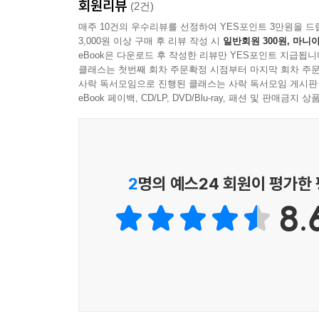
회원리뷰
First Step in Grammar는 방대하고 다채로
(2건)
왔던 문법 교육의 방향을 전환하였습니다. 아이들은
매주 10건의 우수리뷰를 선정하여 YES포인트 3만원을 드
3,000원 이상 구매 후 리뷰 작성 시
일반회원 300원, 마니아
력을 향상시킬 수 있게 되며, 〈Talking about p
eBook은 다운로드 후 작성한 리뷰만 YES포인트 지급됩니
욱 공고히 내재화하게 됩니다. 따분했던 문법 수업
클래스는 첫번째 회차 주문확정 시점부터 마지막 회차 주문
사락 독서모임으로 진행된 클래스는 사락 독서모임 게시판
4. 배운 문법 사항을 두 번 확인하는 심화된 테스트
eBook 페이백, CD/LP, DVD/Blu-ray, 패션 및 판매금
First Step in Grammar는 매 레슨마다 Revi
단단히 다지도록 하였습니다. Review Test에 이
내용을 충분히 점검, 확인하고 넘어가도록 하였습니
2
명의 예스24 회원이 평가한
5. 현장감 가득한 현지 원어민 교사의 동영상 강의
8.
First Step in Grammar는 클루앤키 사
아니라 책에 수록된 모든 레슨의 문법 학습 부분
현지의 문법 수업이 어떻게 진행되는지 영어로
교육자료로 활용할 수 있도록 하였습니다.
세부 구성 및 내용