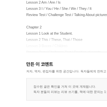
Lesson 2 Am / Are / Is
Lesson 3 I / You / He / She / We / They / It
Review Test / Challenge Test / Talking About picture
Chapter 2
Lesson 1 Look at the Student.
Lesson 2 This / These, That / Those
Lesson 3 Boxes / Children
Review Test / Challenge Test / Position of words
만든 이 코멘트
Chapter 3
Lesson 1 It Is Not a Monkey.
저자, 역자, 편집자를 위한 공간입니다. 독자들에게 전하고
Lesson 2 Are You a Soldier?
Lesson 3 There Is ~ / There Are ~
접수된 글은 확인을 거쳐 이 곳에 게재됩니다.
Lesson 4 What / Who
독자 분들의 리뷰는 리뷰 쓰기를, 책에 대한 문의는 1:
Review Test / Challenge Test / Talking About picture