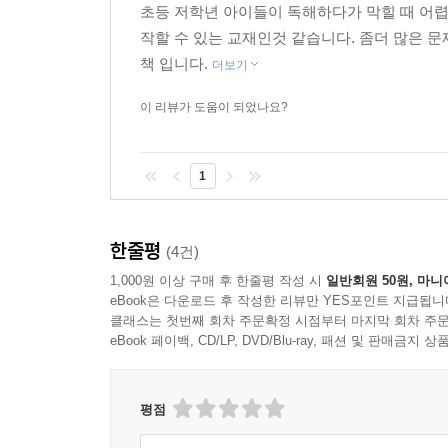
초등 저학년 아이들이 독해하다가 막힐 때 어렵
7) Talking About Pictures & Quiz
작할 수 있는 교재인것 같습니다. 좀더 많은 
- 배운 문법 지식을 활용한 그림 보며 빨리 말해
책 입니다.
더보기
재보고 경쟁하면서 액티브한 교실 수업을 이끌어보
이 리뷰가 도움이 되었나요?
***보너스! 원어민과 함께 "Let's Catch the Grammar
- 모든 레슨의 수업을 시작하기 전, 미국 현지 
1
전달되는 문법 패턴이 아이들 머리 속에 살아 움직
한줄평
(4건)
1,000원 이상 구매 후 한줄평 작성 시
일반회원 50원, 마니
eBook은 다운로드 후 작성한 리뷰만 YES포인트 지급됩니
클래스는 첫번째 회차 주문확정 시점부터 마지막 회차 주문
eBook 페이백, CD/LP, DVD/Blu-ray, 패션 및 판매금
평점