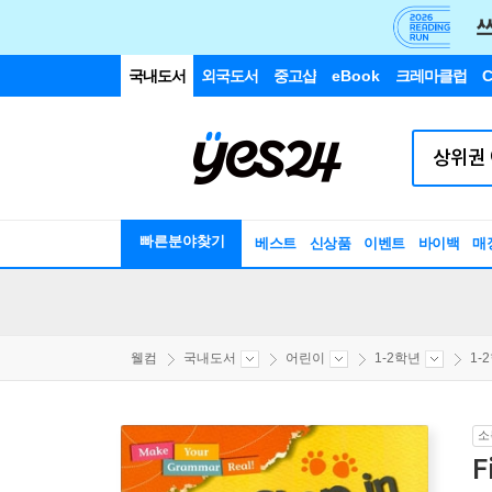
국내도서
외국도서
중고샵
eBook
크레마클럽
C
빠른분야찾기
베스트
신상품
이벤트
바이백
매
웰컴
국내도서
어린이
1-2학년
1-
소
F