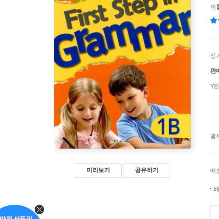
이
정
판
Y
결
미리보기
공유하기
배
배