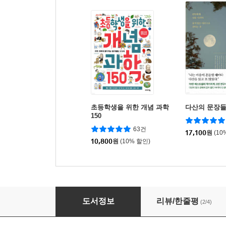
초등학생을 위한 개념 과학
다산의 문장
150
63건
17,100
원
(10
10,800
원
(10% 할인)
First Step in Grammar 1B
도서정보
리뷰/한줄평
(2/4)