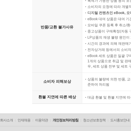
복제가 가능한 상품 등의 포장을 
소비자의 요청에 따라 개별
디지털 컨텐츠인 eBook, 
eBook 대여 상품은 대여 기
모바일 쿠폰 등록 후 취소/환
반품/교환 불가사유
중고상품이 구매확정(자동 
LP상품의 재생 불량 원인이 기
시간의 경과에 의해 재판매가
전자상거래 등에서의 소비자
eBook 세트 상품은 일괄 
1개의 상품으로 취급 및 판매
우, 세트 상품 전부 및 세트
상품의 불량에 의한 반품, 교
소비자 피해보상
준하여 처리됨
환불 지연에 따른 배상
대금 환불 및 환불 지연에 
회사소개
인재채용
이용약관
개인정보처리방침
청소년보호정책
도서홍보안내