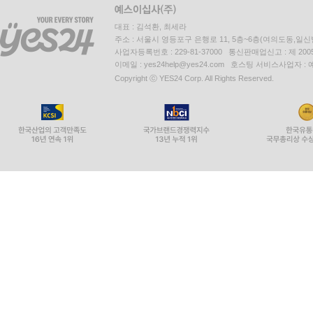
대표 : 김석환, 최세라
주소 : 서울시 영등포구 은행로 11, 5층~6층(여의도동,일신
사업자등록번호 : 229-81-37000 통신판매업신고 : 제 200
이메일 : yes24help@yes24.com 호스팅 서비스사업자 :
Copyright ⓒ YES24 Corp. All Rights Reserved.