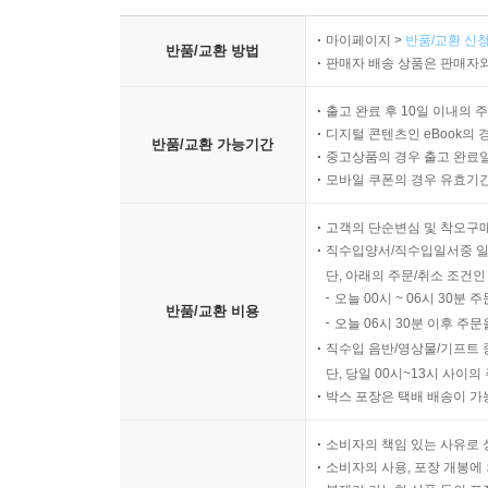
마이페이지 >
반품/교환 신청
반품/교환 방법
판매자 배송 상품은 판매자와
출고 완료 후 10일 이내의 
디지털 콘텐츠인 eBook의 
반품/교환 가능기간
중고상품의 경우 출고 완료일
모바일 쿠폰의 경우 유효기간(
고객의 단순변심 및 착오구
직수입양서/직수입일서중 일
단, 아래의 주문/취소 조건인
오늘 00시 ~ 06시 30분 
반품/교환 비용
오늘 06시 30분 이후 주문
직수입 음반/영상물/기프트 
단, 당일 00시~13시 사이
박스 포장은 택배 배송이 가
소비자의 책임 있는 사유로 
소비자의 사용, 포장 개봉에 