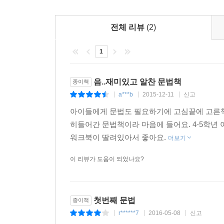
First Step in Grammar 1A에서는 기본
가운데 문장을 구성하는 이러한 품사들이 어떻게 사
전체 리뷰
(2)
1
1) Grammar Point
- 해당 레슨에서 배워야 할 문법 사항들이 무엇인
2) Catch the Grammar (Find the grammar patterns)
음..재미있고 알찬 문법책
종이책
- 문장 제시, 퀴즈, 선 긋기, 퍼즐 등의 다채로운
a***b
2015-12-11
신고
|
|
|
- 이런 방식으로 제시된 활동을 통하여 해당 레슨에
아이들에게 문법도 필요하기에 고심끝에 고른책
3) Make it Yours (Summarize the grammar patterns
히들어간 문법책이라 마음에 들어요. 4-5학년
- 발견한 패턴을 차트에 정리하는 형태 등을 통하여
워크북이 딸려있아서 좋아요.
더보기
4) Exercise
- 다양한 형태의 문제를 통하여 해당 레슨에서 정리
이 리뷰가 도움이 되었나요?
- 문제 풀이를 통하여 정리한 문법 지식을 실질적으
5) Review Test
- 각 레슨에서 다룬 모든 문법 사항들을 총 망라하
첫번째 문법
종이책
6) Challenge Test
r******7
2016-05-08
신고
|
|
|
- 조금 더 난이도가 있는 문제들을 통하여 실력을 