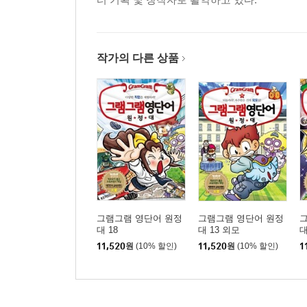
- 의문사 what과 who로 물어라
- 울랄라 여왕의 미션·정답
작가의 다른 상품
그램그램 영단어 원정
그램그램 영단어 원정
대 18
대 13 외모
대
11,520
원
(10% 할인)
11,520
원
(10% 할인)
1