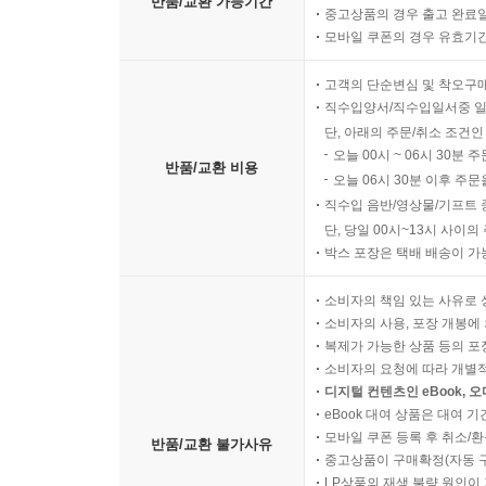
반품/교환 가능기간
중고상품의 경우 출고 완료일
모바일 쿠폰의 경우 유효기간(
고객의 단순변심 및 착오구
직수입양서/직수입일서중 일
단, 아래의 주문/취소 조건인
오늘 00시 ~ 06시 30분 
반품/교환 비용
오늘 06시 30분 이후 주문
직수입 음반/영상물/기프트 
단, 당일 00시~13시 사이
박스 포장은 택배 배송이 가
소비자의 책임 있는 사유로 
소비자의 사용, 포장 개봉에 
복제가 가능한 상품 등의 포장을 
소비자의 요청에 따라 개별
디지털 컨텐츠인 eBook, 
eBook 대여 상품은 대여 기
모바일 쿠폰 등록 후 취소/환
반품/교환 불가사유
중고상품이 구매확정(자동 
LP상품의 재생 불량 원인이 기