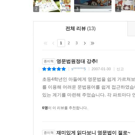
2
3
2
전체 리뷰
(13)
1
2
3
영문법원정대 강추!
종이책
s*******5
2007-01-30
신고
|
|
|
초등4학년인 아들에게 영문법을 쉽게 가르쳐보
를 이용해 어려운 문법용어를 쉽게 접근하였습
있는 계기를 마련해 주었습니다. 각 파트마다 연
6명
이 이 리뷰를 추천합니다.
재미있게 읽다보니 영문법이 절로~
종이책