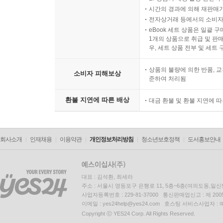
시간의 경과에 의해 재판매가
전자상거래 등에서의 소비자
eBook 세트 상품은 일괄 
1개의 상품으로 취급 및 판매
우, 세트 상품 전부 및 세트
상품의 불량에 의한 반품, 교
소비자 피해보상
준하여 처리됨
환불 지연에 따른 배상
대금 환불 및 환불 지연에 
회사소개
인재채용
이용약관
개인정보처리방침
청소년보호정책
도서홍보안내
대표 : 김석환, 최세라
주소 : 서울시 영등포구 은행로 11, 5층~6층(여의도동,일신
사업자등록번호 : 229-81-37000 통신판매업신고 : 제 200
이메일 : yes24help@yes24.com 호스팅 서비스사업자 :
Copyright ⓒ YES24 Corp. All Rights Reserved.