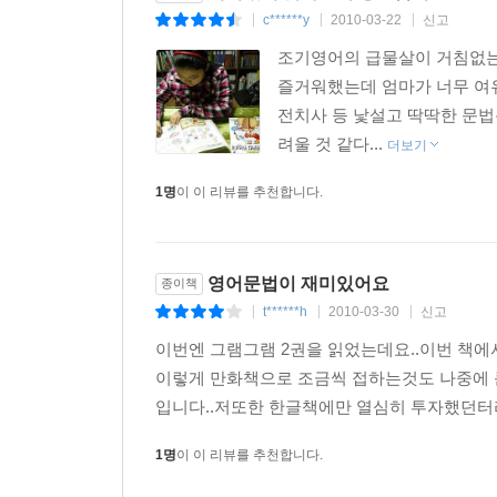
c******y
2010-03-22
신고
|
|
|
조기영어의 급물살이 거침없는
즐거워했는데 엄마가 너무 여유
전치사 등 낯설고 딱딱한 문
려울 것 같다...
더보기
1명
이 이 리뷰를 추천합니다.
영어문법이 재미있어요
종이책
t******h
2010-03-30
신고
|
|
|
이번엔 그램그램 2권을 읽었는데요..이번 책에
이렇게 만화책으로 조금씩 접하는것도 나중에 큰
입니다..저또한 한글책에만 열심히 투자했던터라
1명
이 이 리뷰를 추천합니다.