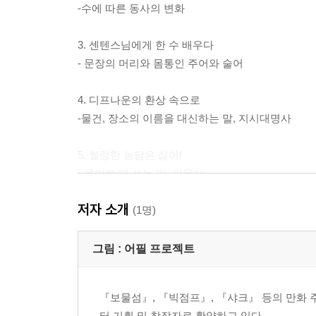
-수에 따른 동사의 변화
3. 센텐스님에게 한 수 배우다
- 문장의 머리와 몸통인 주어와 술어
4. 디프나운의 환상 속으로
-물건, 장소의 이름을 대신하는 말, 지시대명사
5. 썰렁한 농담은 싫어!
- 물어볼 때 쓰는 말, 의문사
저자 소개
(1명)
울랄라 여왕의 미션
- be동사를 찾아라
그림 :
어필 프로젝트
- 동사의 변화를 잡아라
- 문장의 머리와 몸통을 붙여라
『보물섬』, 『빅점프』, 『샤크』 등의 만화 
- 지시대명사를 이용하라
터 기획 및 창작자로 활약하고 있다.