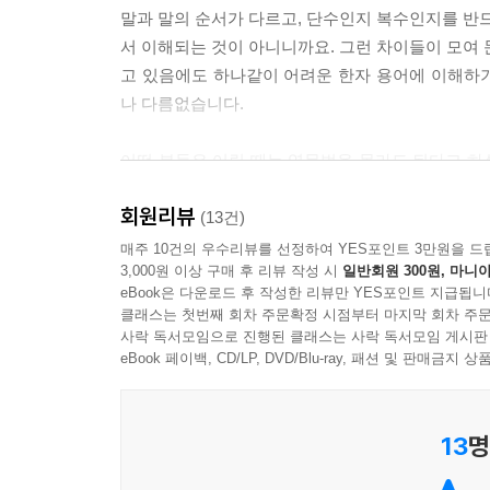
말과 말의 순서가 다르고, 단수인지 복수인지를 반드
서 이해되는 것이 아니니까요. 그런 차이들이 모여 
고 있음에도 하나같이 어려운 한자 용어에 이해하
나 다름없습니다.
어떤 분들은 어릴 때는 영문법을 몰라도 된다고 하
을 익힐 수 있다고도 하십니다. 그러나 문법이 문장에
회원리뷰
정을 거친 아이들에게 그 규칙을 이해하기 쉽게 알려 
(13건)
매주 10건의 우수리뷰를 선정하여 YES포인트 3만원을 드
3,000원 이상 구매 후 리뷰 작성 시
일반회원 300원, 마니아
〈그램그램 영문법 원정대〉 시리즈는 아이들 눈높이에
eBook은 다운로드 후 작성한 리뷰만 YES포인트 지급됩니
이가 그램우즈라는 가상 세계에서 리버스 마왕에 맞
클래스는 첫번째 회차 주문확정 시점부터 마지막 회차 주문
영문법 학습 내용과 함께 흥미진진한 어드벤처 이
사락 독서모임으로 진행된 클래스는 사락 독서모임 게시판
eBook 페이백, CD/LP, DVD/Blu-ray, 패션 및 판매금
아이들이 재미있는 이야기를 따라가면서 저절로 명
없는 관사의 개념도 정확히 이해하고, 주어에 따라 
13
명
이처럼 따라할 수 있도록 만들었습니다.