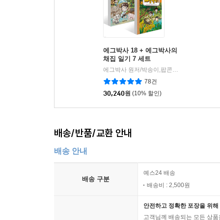
에그박사 18 + 에그박사의
채집 일기 7 세트
에그박사 원저/박송이,팝콘스토리 글/홍종현 그림
78건
30,240
원
(10% 할인)
배송/반품/교환 안내
배송 안내
예스24 배송
배송 구분
배송비 : 2,500원
안전하고 정확한 포장을 위해 
고객님께 배송되는 모든 상품을