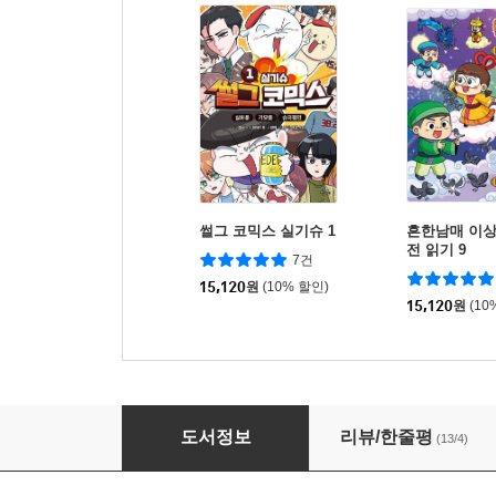
썰그 코믹스 실기슈 1
흔한남매 이상
전 읽기 9
7건
15,120
원
(10% 할인)
15,120
원
(10
그램그램 영문법 원정대 2
도서정보
리뷰/한줄평
(13/4)