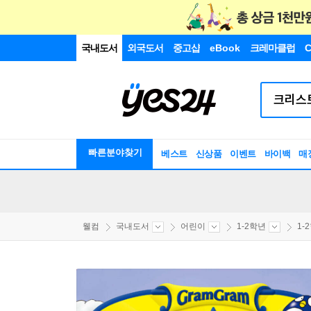
국내도서
외국도서
중고샵
eBook
크레마클럽
C
빠른분야찾기
베스트
신상품
이벤트
바이백
매
웰컴
국내도서
어린이
1-2학년
1-