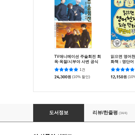
TV애니메이션 주술회전 회
읽으면 영어천
옥·옥절/시부야 사변 공식
화책 : 영단어
가이드북
중)
1건
24,300
원
(10% 할인)
12,150
원
(10
그램그램 영문법 원정대 1
도서정보
리뷰/한줄평
(34/4)