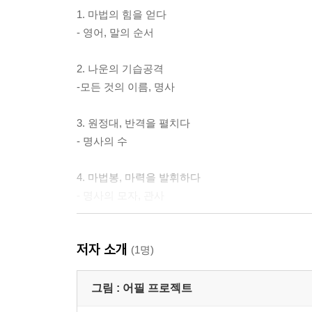
1. 마법의 힘을 얻다
- 영어, 말의 순서
2. 나운의 기습공격
-모든 것의 이름, 명사
3. 원정대, 반격을 펼치다
- 명사의 수
4. 마법봉, 마력을 발휘하다
- 명사의 모자, 관사
5. 퍼프나운의 미궁 속으로
저자 소개
- 사람 이름을 대신하는 말, 인칭대명사
(1명)
울랄라 여왕의 미션
그림 :
어필 프로젝트
- 영어의 어순을 잡아라