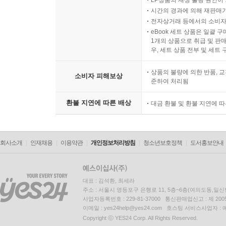
LP상품의 재생 불량 원인이 기
시간의 경과에 의해 재판매가
전자상거래 등에서의 소비자
eBook 세트 상품은 일괄 
1개의 상품으로 취급 및 판매
우, 세트 상품 전부 및 세트
상품의 불량에 의한 반품, 교
소비자 피해보상
준하여 처리됨
환불 지연에 따른 배상
대금 환불 및 환불 지연에 
회사소개
인재채용
이용약관
개인정보처리방침
청소년보호정책
도서홍보안내
대표 : 김석환, 최세라
주소 : 서울시 영등포구 은행로 11, 5층~6층(여의도동,일신
사업자등록번호 : 229-81-37000 통신판매업신고 : 제 200
이메일 : yes24help@yes24.com 호스팅 서비스사업자 :
Copyright ⓒ YES24 Corp. All Rights Reserved.