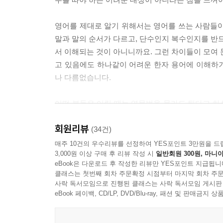
영어를 제대로 알기 위해서는 영어를 쓰는 사람들이
말과 말의 순서가 다르고, 단수인지 복수인지를 반드
서 이해되는 것이 아니니까요. 그런 차이들이 모여 
고 있음에도 하나같이 어려운 한자 용어에 이해하
나 다름없습니다.
어떤 분들은 어릴 때는 영문법을 몰라도 된다고 하
을 익힐 수 있다고도 하십니다. 그러나 문법이 문장에
회원리뷰
정을 거친 아이들에게 그 규칙을 이해하기 쉽게 알려 
(34건)
매주 10건의 우수리뷰를 선정하여 YES포인트 3만원을 드
3,000원 이상 구매 후 리뷰 작성 시
일반회원 300원, 마니아
〈그램그램 영문법 원정대〉 시리즈는 아이들 눈높이에
eBook은 다운로드 후 작성한 리뷰만 YES포인트 지급됩니
이가 그램우즈라는 가상 세계에서 리버스 마왕에 맞
클래스는 첫번째 회차 주문확정 시점부터 마지막 회차 주문
영문법 학습 내용과 함께 흥미진진한 어드벤처 이
사락 독서모임으로 진행된 클래스는 사락 독서모임 게시판
eBook 페이백, CD/LP, DVD/Blu-ray, 패션 및 판매금
아이들이 재미있는 이야기를 따라가면서 저절로 명
없는 관사의 개념도 정확히 이해하고, 주어에 따라 