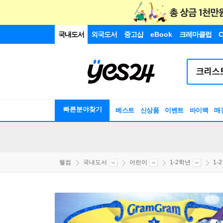
국내도서
외국도서
중고샵
eBook
크레마클럽
C
빠른분야찾기
베스트
신상품
이벤트
바이백
매
웰컴
국내도서
어린이
1-2학년
1-