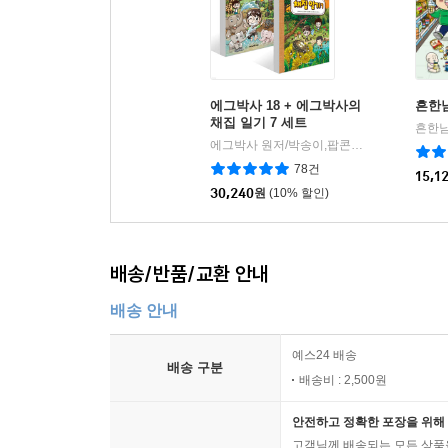
에그박사 18 + 에그박사의
흔한남
채집 일기 7 세트
에그박사 원저/박송이,팝콘스토리 글/홍종현 그림
78건
15,1
30,240
원
(10% 할인)
배송/반품/교환 안내
배송 안내
예스24 배송
배송 구분
배송비 : 2,500원
안전하고 정확한 포장을 위해 
고객님께 배송되는 모든 상품을