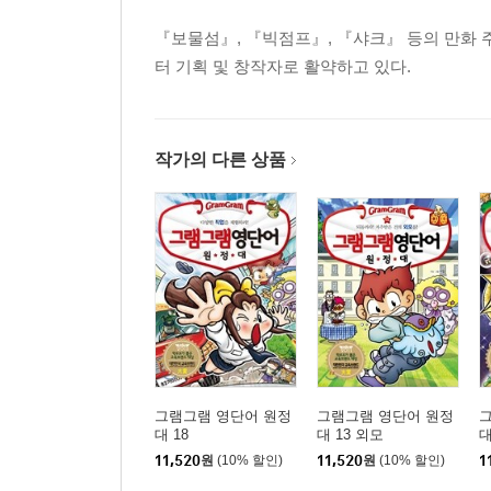
- 명사를 찾아라
『보물섬』, 『빅점프』, 『샤크』 등의 만화 
- 명사의 수를 밝혀라
터 기획 및 창작자로 활약하고 있다.
- 관사 모자를 씌워라
- 인칭대명사를 연결하라
- 울랄라 여왕의 미션·정답
작가의 다른 상품
그램그램 영단어 원정
그램그램 영단어 원정
대 18
대 13 외모
대
11,520
원
(10% 할인)
11,520
원
(10% 할인)
1