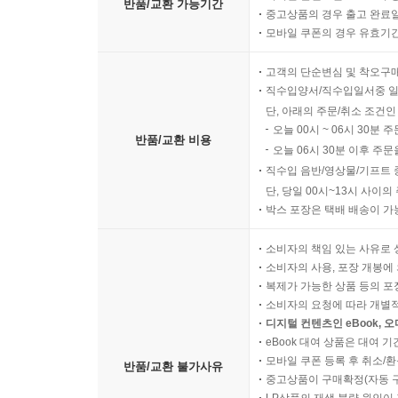
반품/교환 가능기간
중고상품의 경우 출고 완료일
모바일 쿠폰의 경우 유효기간(
고객의 단순변심 및 착오구
직수입양서/직수입일서중 일
단, 아래의 주문/취소 조건인
오늘 00시 ~ 06시 30분 
반품/교환 비용
오늘 06시 30분 이후 주문
직수입 음반/영상물/기프트 
단, 당일 00시~13시 사이
박스 포장은 택배 배송이 가
소비자의 책임 있는 사유로 
소비자의 사용, 포장 개봉에 
복제가 가능한 상품 등의 포장을 
소비자의 요청에 따라 개별
디지털 컨텐츠인 eBook, 
eBook 대여 상품은 대여 기
모바일 쿠폰 등록 후 취소/환
반품/교환 불가사유
중고상품이 구매확정(자동 