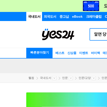
국내도서
외국도서
중고샵
eBook
크레마클럽
C
빠른분야찾기
베스트
신상품
이벤트
바이백
매
웰컴
국내도서
인문
인문/교양
인