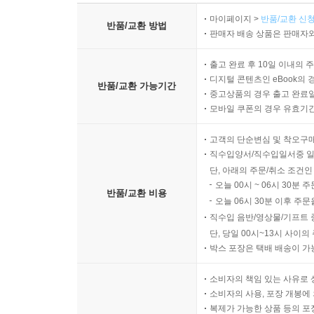
_p163 〈나가며 진정한 나를 찾아서〉 중에서
마이페이지 >
반품/교환 신청
반품/교환 방법
판매자 배송 상품은 판매자와
출고 완료 후 10일 이내의 
디지털 콘텐츠인 eBook의 
반품/교환 가능기간
중고상품의 경우 출고 완료일
모바일 쿠폰의 경우 유효기간(
고객의 단순변심 및 착오구
직수입양서/직수입일서중 일
단, 아래의 주문/취소 조건인
오늘 00시 ~ 06시 30분 
반품/교환 비용
오늘 06시 30분 이후 주문
직수입 음반/영상물/기프트 
단, 당일 00시~13시 사이
박스 포장은 택배 배송이 가
소비자의 책임 있는 사유로 
소비자의 사용, 포장 개봉에 
복제가 가능한 상품 등의 포장을 