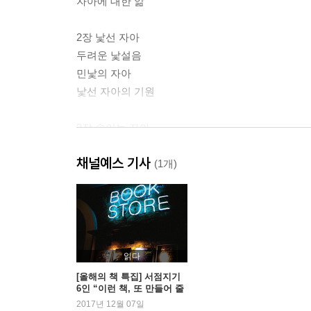
자아에 대한 앎
2장 낯선 자아
두려운 낯설음
민낯의 자아
낯선 자아의 기원
3장 속이는 자아
속이는 주범
채널예스 기사
속이는 자아의 위험: 라쇼몽 효과와 그 폐해
(1개)
자아의 방어 작용
4장 병든 자아
갈등하는 마음과 병
나르시시즘의 폐해
읽다
심술궂은 자아
[올해의 책 특집] 서점지기
6인 “이런 책, 또 만들어 줄
래요?”
2017년 12월 07일
5장 변하는 자아