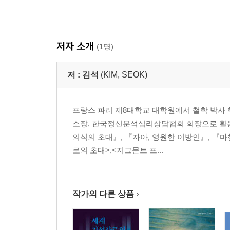
자아를 변하게 만드는 것
긍정적 변화와 부정적 변화
바른 가치관의 중요성
저자 소개
(1명)
6장 자아와 관계
저 :
김석
(KIM, SEOK)
참된 앎의 필요성
돌봄의 대상
자아실현과 자존감
프랑스 파리 제8대학교 대학원에서 철학 박사
내 욕망의 주인이 되어야 한다
소장, 한국정신분석심리상담협회 회장으로 활동
의식의 초대』, 『자아, 영원한 이방인』, 『마
나가며 진정한 나를 찾아서
로의 초대>,<지그문트 프...
Micro Note
작가의 다른 상품