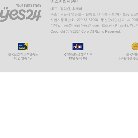
대표 : 김석환, 최세라
주소 : 서울시 영등포구 은행로 11, 5층~6층(여의도동,일신
사업자등록번호 : 229-81-37000 통신판매업신고 : 제 200
이메일 : yes24help@yes24.com 호스팅 서비스사업자 :
Copyright ⓒ YES24 Corp. All Rights Reserved.