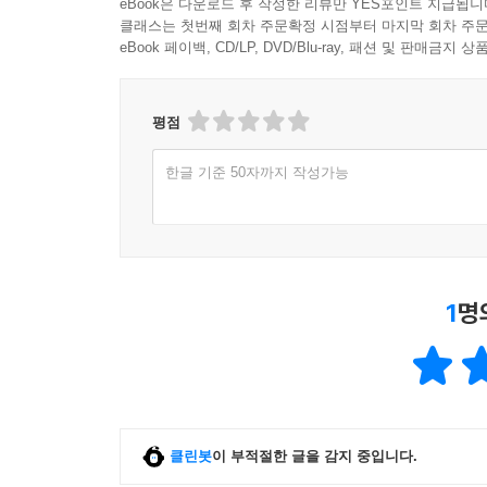
eBook은 다운로드 후 작성한 리뷰만 YES포인트 지급됩니
나를 속이고, 이따금 병들며, 미묘하게 변하기도 하
클래스는 첫번째 회차 주문확정 시점부터 마지막 회차 주문
자아는 나의 정체성에 속하면서 때로 아주 낯선 모
eBook 페이백, CD/LP, DVD/Blu-ray, 패션 및 판매금
4장 「병든 자아」는 말 그대로 마음의 병에 관한 
균형이 깨져 생기는 것이다. 이 장에서는 그중 
병증의 모호한 경계에 있는 현상들을 설명한다.
평점
망상증, 편집증 등을 다룬다. 이에 「바람과 함께
한글 기준 50자까지 작성가능
심화되고 생활이 팍팍한 한국 사회에서 병든 자아의
5장 「변하는 자아」는 우리들에게 가장 익숙한 
변한다. 이 같은 자아의 변모 양상은 우리에게 익
인물을 구성하는 데에 좋은 특징으로 활용된다. 더
1
명
자아에 귀 기울이고 자아의 속임수에 흔들리지 않을
우리는 진정 내가 주인이 되는 삶을 살 수 있다
저자가 강조하는 것은, 그 속성을 알게 됨으로써
소크라테스가 이야기한 ‘자기 돌봄(epimeleia)
‘돌봄’, 그리고 소비 지향적인 대중문화 때문에 인
클린봇
이 부적절한 글을 감지 중입니다.
매슬로가 제안한 최고 단계의 욕구 ‘자아 실현의 욕