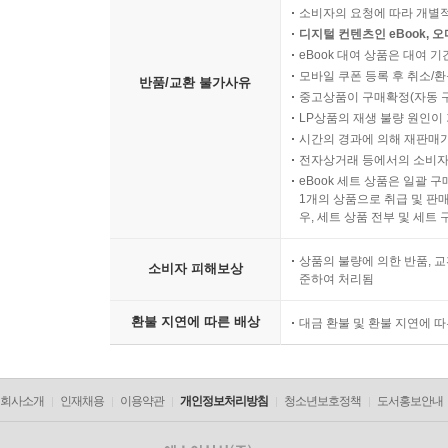
소비자의 요청에 따라 개별
디지털 컨텐츠인 eBook, 
eBook 대여 상품은 대여 기
모바일 쿠폰 등록 후 취소/환
반품/교환 불가사유
중고상품이 구매확정(자동 
LP상품의 재생 불량 원인이 기
시간의 경과에 의해 재판매가
전자상거래 등에서의 소비자
eBook 세트 상품은 일괄 
1개의 상품으로 취급 및 판매
우, 세트 상품 전부 및 세트
상품의 불량에 의한 반품, 교
소비자 피해보상
준하여 처리됨
환불 지연에 따른 배상
대금 환불 및 환불 지연에 
회사소개
인재채용
이용약관
개인정보처리방침
청소년보호정책
도서홍보안내