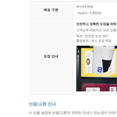
귀의하고 원주민들과 생활하면서 따뜻한 사랑을 느
예스24 배송
배송 구분
_p127 〈5장 변하는 자아〉 중에서
배송비 : 2,500원
안전하고 정확한 포장을 위해 
위에서 살펴본 자아실현 욕구, 자존감, 자기 효능감
고객님께 배송되는 모든 상품을
수 있다. 건강한 자아를 갖게 되면 확실히 행복에
목적 : 안전한 포장 관리
것만 부풀리면서 현실에서 더 큰 좌절을 가져다줄 
촬영범위 : 박스 포장 작업
현실적 능력이나 한계를 무시하고 가능한 자기나 
자아를 주입받은 아이들이 학교에 들어가 자기 능력
포장 안내
칭찬하고 자존감을 고무해주는 것은 독이 된다. 
회복할 수 있도록 도와주는 것이 필요하다. 진정한
말아야 한다.
_p152~153 〈6장 자아와 관계〉 중에서
공자의 인생삼락을 자아를 찾는 것과 연관해 설명할
자아를 만나야 한다. 낯선 친구 자아와 대화하면서 
반품/교환 안내
알게 된 나의 모습이 더 이상 낯설지 않다면 이제
※ 상품 설명에 반품/교환과 관련한 안내가 있는경우 아래 
나와의 만남이다.