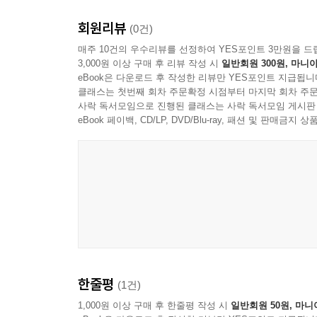
왜 이렇게 동일한 상황을 두고 서로 다른 진술을 할
회원리뷰
나인 듯 나 아닌 ‘자아’
(0건)
동을 할 수밖에 없었던 이유 때문에 상황과 자신의 행동
자아의 속성을 정확히 알아야 나 자신을 진정으로 
매주 10건의 우수리뷰를 선정하여 YES포인트 3만원을 드
라쇼몽 효과는 자신의 주관적 느낌과 기준에 따라
3,000원 이상 구매 후 리뷰 작성 시
일반회원 300원, 마니아
나는 나에 대해 진정으로 잘 알고 있을까? 나에 대
은 늘 부분적으로만 진실할 수 있고, 그나마 진실과
eBook은 다운로드 후 작성한 리뷰만 YES포인트 지급됩니
것이다. 내가 되고 싶은 나의 모습이나 남들이 기
「라쇼몽」에서처럼 사건의 당사자나 목격자가 네 
클래스는 첫번째 회차 주문확정 시점부터 마지막 회차 주문
어렵다. 여기에는 내 정체성의 일부를 구성하면서
사락 독서모임으로 진행된 클래스는 사락 독서모임 게시판
면서 진실을 더 감출 수 있다.
몫을 한다. 이 책은 자아의 속성을 네 가지로 나누어
eBook 페이백, CD/LP, DVD/Blu-ray, 패션 및 판매금
2장 「낯선 자아」는 차창에 비친 자신의 모습을
--- p.76
낯선 모습을 ‘익숙한 낯설음(uncanny)’을 통해
원인이다. 사실 유명한 짐바르도의 스탠포드 교도
양상을 보였다)이나 한나 아렌트에게 ‘악의 평범성
존재하지 않는다. 단지 우리가 타인의 눈인 초자아로
3장 「속이는 자아」에서는 자기기만을 이끌어내는 
편향’, 잘되면 내 덕 잘못 되면 상황 탓인 ‘자기 
내가 되고 싶은 자아상에 상황을 끼워 맞추기 위해 
한줄평
(1건)
방어기제도 자아를 교란시킨다. 이에 대표적인 사례
1,000원 이상 구매 후 한줄평 작성 시
일반회원 50원, 마니