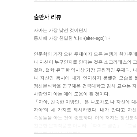
속는 줄도 모르고 속는 사람은 다른 삶을 살 수밖에 
--- p.36
출판사 리뷰
프로이트가 어느 날 기차 여행을 하고 있었다. 기차
자아는 가장 낯선 것이면서
노인이 자기 방으로 들어오는 것이 보였다. 프로이
동시에 가장 친밀한 ‘타아(alter-ego)’다
방으로 들어온 그 노인이 거울에 비친 프로이트 자
대한 것이다. 프로이트는 타자처럼 보인 자신의 모
인문학의 가장 오랜 주제이자 모든 논쟁의 한가운데에
화에 대한 분석을 토대로 프로이트는 ‘두려운 낯설음(
나 자신이 누구인지를 안다는 것은 소크라테스의 그 유
고 편한 것(heimlich)이 어느 순간 낯설게 느껴
걸쳐, 철학 유구한 역사상 가장 근원적인 주제다. 
--- p.40
나 자신인 동시에 내가 인지하지 못했던 모습을 불
정신분석학을 연구해온 건국대학교 김석 교수는 자아
정체성의 혼란이나 불행감은 나의 삶을 타인의 시
사람인지 아는 데에 도움이 될 것이다.
이디푸스가 신탁에 마음 쓰지 말고 본연의 삶을 살
『자아, 친숙한 이방인』은 나조차도 나 자신에 대해 오
정작 신탁대로 모든 것이 이루어지는 데 일조했다고 
자아’의 네 가지로 제시하였다. 내가 안다고 자
을 과감하게 걷어내고 내 안의 참모습을 발견하기는 
속성들을 아는 것이 중요하다. 이에 저자는 정신
가지 욕망 때문에 소외된 모습이거나 내가 억압한 
친근한 문학작품뿐 아니라 「파이트 클럽」 「그물
--- p.62
친근한 접근을 시도한다.