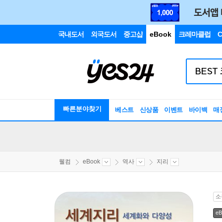
국내도서
외국도서
중고샵
eBook
크레마클럽
C
빠른분야찾기
베스트
신상품
이벤트
바이백
매
웰컴
eBook
역사
지리
소
eB