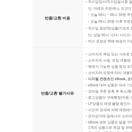
직수입양서/직수입일서중 일
단, 아래의 주문/취소 조건인
오늘 00시 ~ 06시 30분 
반품/교환 비용
오늘 06시 30분 이후 주문
직수입 음반/영상물/기프트 
단, 당일 00시~13시 사이
박스 포장은 택배 배송이 가
소비자의 책임 있는 사유로 
소비자의 사용, 포장 개봉에 
복제가 가능한 상품 등의 포장을 
소비자의 요청에 따라 개별
디지털 컨텐츠인 eBook, 
eBook 대여 상품은 대여 기
모바일 쿠폰 등록 후 취소/환
반품/교환 불가사유
중고상품이 구매확정(자동 
LP상품의 재생 불량 원인이 기
시간의 경과에 의해 재판매가
전자상거래 등에서의 소비자
eBook 세트 상품은 일괄 
1개의 상품으로 취급 및 판매