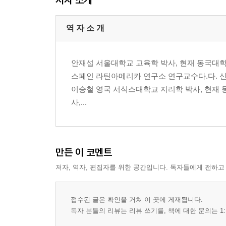
역 자 소 개
제 1 장 세계지리의 개념
제 2 장 환경과 자연지리학
제 3 장 북아메리카
안재섭 서울대학교 교육학 박사, 현재 동국대학
제 4 장 라틴아메리카
스페인 라틴아메리카 연구소 연구교수다.다. 
제 5 장 카리브 해 지역
이승철 영국 서식스대학교 지리학 박사, 현재
제 6 장 사하라 이남 아프리카
사,...
제 7 장 서남아시아와 북부 아프리카
제 8 장 유럽
제 9 장 러시아 권역
만든 이 코멘트
제10장 중앙아시아
제11 장 동아시아
저자, 역자, 편집자를 위한 공간입니다. 독자들에게 전하고
제12장 남부 아시아
제13장 동남아시아
접수된 글은 확인을 거쳐 이 곳에 게재됩니다.
제14장 오스트레일리아와 오세아니아
독자 분들의 리뷰는 리뷰 쓰기를, 책에 대한 문의는 1: