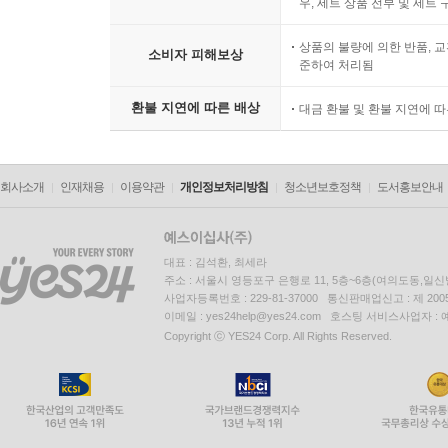
우, 세트 상품 전부 및 세트
상품의 불량에 의한 반품, 교
소비자 피해보상
준하여 처리됨
환불 지연에 따른 배상
대금 환불 및 환불 지연에 
회사소개
인재채용
이용약관
개인정보처리방침
청소년보호정책
도서홍보안내
대표 : 김석환, 최세라
주소 : 서울시 영등포구 은행로 11, 5층~6층(여의도동,일신
사업자등록번호 : 229-81-37000 통신판매업신고 : 제 200
이메일 : yes24help@yes24.com 호스팅 서비스사업자 :
Copyright ⓒ YES24 Corp. All Rights Reserved.