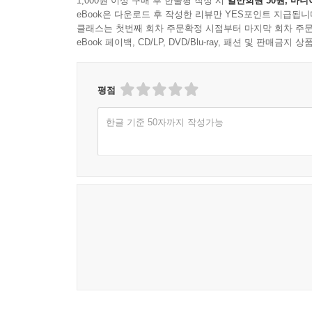
1,000원 이상 구매 후 한줄평 작성 시
일반회원 50원, 마니
eBook은 다운로드 후 작성한 리뷰만 YES포인트 지급됩니
클래스는 첫번째 회차 주문확정 시점부터 마지막 회차 주문
eBook 페이백, CD/LP, DVD/Blu-ray, 패션 및 판매금
평점
한글 기준 50자까지 작성가능