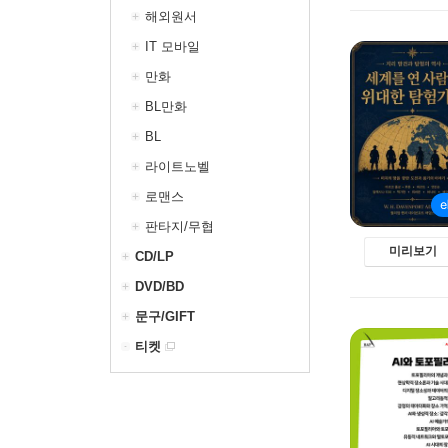
해외원서
IT 모바일
만화
BL만화
BL
라이트노벨
로맨스
판타지/무협
미리보기
CD/LP
DVD/BD
문구/GIFT
티켓