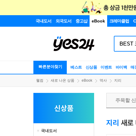
국내도서
외국도서
중고샵
eBook
크레마클럽
C
빠른분야찾기
베스트
신상품
이벤트
바이백
매
웰컴
새로 나온 상품
eBook
역사
지리
주목할 
신상품
지리
새로 
국내도서