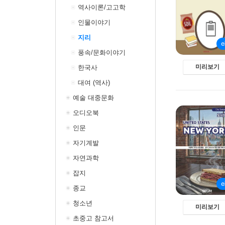
역사이론/고고학
인물이야기
지리
풍속/문화이야기
미리보기
한국사
대여 (역사)
예술 대중문화
오디오북
인문
자기계발
자연과학
잡지
종교
청소년
미리보기
초중고 참고서