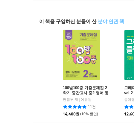
이 책을 구입하신 분들이 산
분야 연관 책
100발100중 기출문제집 2
그래머
학기 중간고사 중2 영어 동
vel 2
아 윤정미 (2026년)
편집부 저
에듀원
동아
|
11건
14,400
원
(10% 할인)
12,6