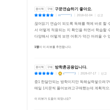
구문연습하기 좋아요.
종이책
구매
m********1
2018-02-04
신고
|
|
|
끊어읽기 연습이 되도록 독해를 책에 바로 할 
서 어떻게 적용되는 지 확인을 하면서 학습할 수
다양해서 어떻게 보면 어휘가 약간 어려울 수 
1명
이 이 리뷰를 추천합니다.
방학혼공용입니다.
종이책
구매
s********3
2026-07-17
신고
|
|
|
중1 한달안되는 방학이지만 독해실력쌓으려구
매일 1지문씩 풀어보려고구매했는데 계획적으로
이 리뷰가 도움이 되었나요?