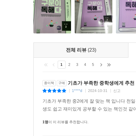
전체 리뷰
(23)
1
2
3
4
5
기초가 부족한 중학생에게 추천
종이책
구매
1****d
2024-10-31
신고
|
|
|
기초가 부족한 중2에게 잘 맞는 책 입니다 천
생도 쉽고 재미있게 공부할 수 있는 책인것 
1명
이 이 리뷰를 추천합니다.