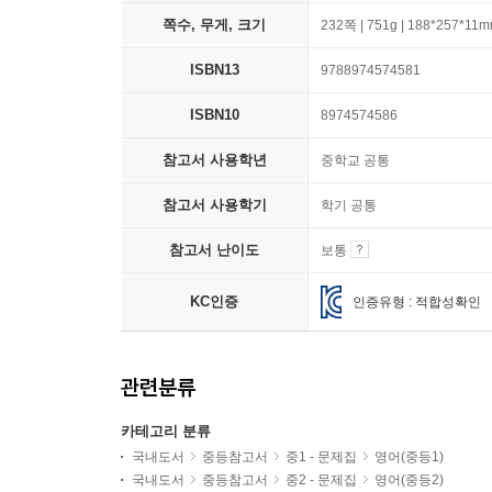
쪽수, 무게, 크기
232쪽 | 751g | 188*257*11
ISBN13
9788974574581
ISBN10
8974574586
참고서 사용학년
중학교 공통
참고서 사용학기
학기 공통
참고서 난이도
보통
KC인증
인증유형 : 적합성확인
관련분류
카테고리 분류
국내도서
중등참고서
중1 - 문제집
영어(중등1)
국내도서
중등참고서
중2 - 문제집
영어(중등2)