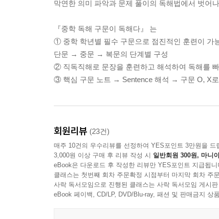
막연한 의미 파악과 문제 풀이의 독해법에서 벗어나
『중학 독해 구문이 독해다』 는
① 중학 학년별 필수 구문으로 점진적인 훈련이 가
단문 → 중문 → 복문의 단계별 구성
② 직독직해로 문장을 훈련하고 해석하여 독해를 빠르
③ 핵심 구문 노트 → Sentence 해석 → 구문 O
회원리뷰
(23건)
매주 10건의 우수리뷰를 선정하여 YES포인트 3만원을 드
3,000원 이상 구매 후 리뷰 작성 시
일반회원 300원, 마니아
eBook은 다운로드 후 작성한 리뷰만 YES포인트 지급됩니
클래스는 첫번째 회차 주문확정 시점부터 마지막 회차 주문
사락 독서모임으로 진행된 클래스는 사락 독서모임 게시판
eBook 페이백, CD/LP, DVD/Blu-ray, 패션 및 판매금