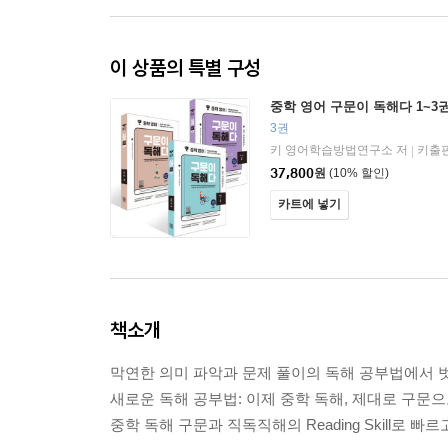
이 상품의 특별 구성
중학 영어 구문이 독해다 1~3
3권
키 영어학습방법연구소 저
키출
|
37,800
원
(10% 할인)
카트에 넣기
책소개
막연한 의미 파악과 문제 풀이의 독해 공부법에서 
새로운 독해 공부법: 이제 중학 독해, 제대로 구문으로
중학 독해 구문과 직독직해의 Reading Skill로 빠