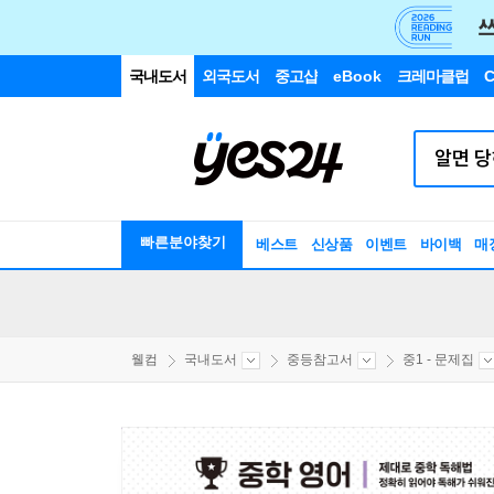
국내도서
외국도서
중고샵
eBook
크레마클럽
C
빠른분야찾기
베스트
신상품
이벤트
바이백
매
웰컴
국내도서
중등참고서
중1 - 문제집