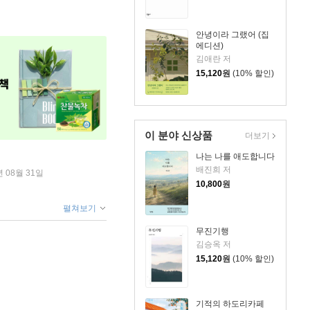
안녕이라 그랬어 (집
에디션)
김애란 저
15,120
원
(10% 할인)
이 분야 신상품
더보기
나는 나를 애도합니다
배진희 저
년 08월 31일
10,800
원
펼쳐보기
무진기행
김승옥 저
15,120
원
(10% 할인)
기적의 하도리카페