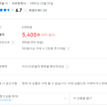
문열
저
자유문학사
1992년 12월 31일
6.7
회원리뷰(
7
건)
가
6,000원
5,400
원
매가
(10% 할인)
ES포인트
300원 (5% 적립)
5만원이상 구매 시 2천원 추가적립
제혜택
카드/간편결제 혜택을 확인하세요
매 시 참고사항
현재 새 상품은 구매 할 수 없습니다. 아래 상품으로 구매하거나 판매
중고상품 (9개)
이 상품을 팔기
19,000원 ~