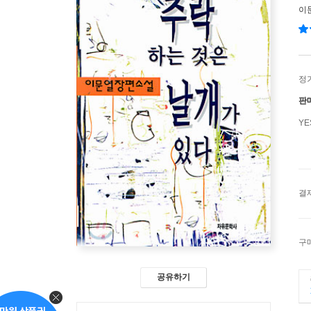
이
정
판
Y
결
구
공유하기