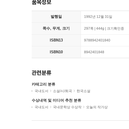
품목정보
발행일
1992년 12월 31일
쪽수, 무게, 크기
297쪽 | 444g | 크기확인중
ISBN13
9788942401840
ISBN10
8942401848
관련분류
카테고리 분류
국내도서
소설/시/희곡
한국소설
수상내역 및 미디어 추천 분류
국내도서
국내문학상 수상작
오늘의 작가상