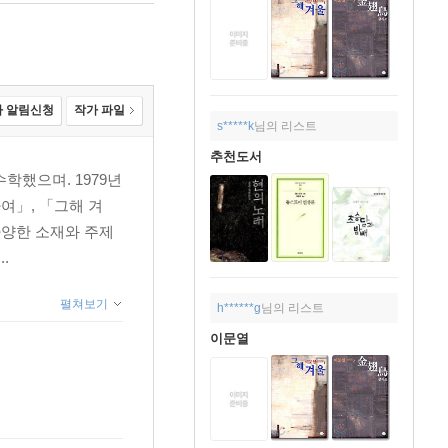
 알림신청
작가 파일
s*****k
님의 리스트
추천도서
학했으며. 1979년
여」, 「그해 겨
다양한 소재와 주제
.
펼쳐보기
h******g
님의 리스트
이문열