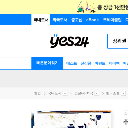
국내도서
외국도서
중고샵
eBook
크레마클럽
C
빠른분야찾기
베스트
신상품
이벤트
바이백
매
웰컴
국내도서
소설/시/희곡
한국소설
소