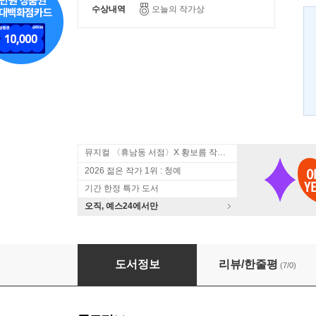
수상내역
오늘의 작가상
뮤지컬 〈휴남동 서점〉X 황보름 작가 북토크
2026 젊은 작가 1위 : 청예
기간 한정 특가 도서
오직, 예스24에서만
추락하는 것은 날개가 있다
도서정보
리뷰/한줄평
(7/0)