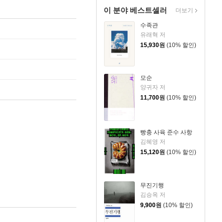
이 분야 베스트셀러
더보기
수족관
유래혁 저
15,930
원
(10% 할인)
모순
양귀자 저
11,700
원
(10% 할인)
빵충 사육 준수 사항
김혜영 저
15,120
원
(10% 할인)
무진기행
김승옥 저
9,900
원
(10% 할인)