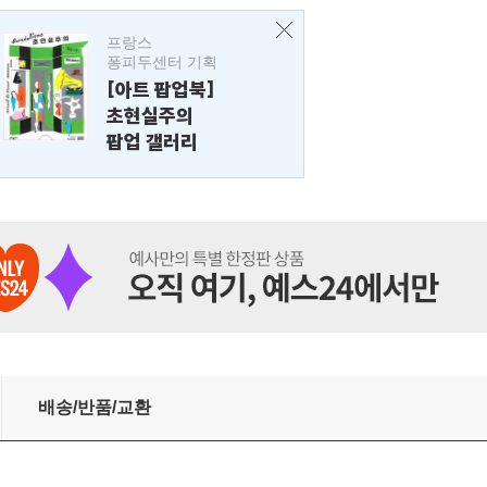
프랑스
퐁피두센터 기획
[아트 팝업북]
초현실주의
팝업 갤러리
배송/반품/교환