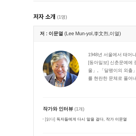
저자 소개
(1명)
저 :
이문열
(Lee Mun-yol,李文烈,이열)
1948년 서울에서 태어
[동아일보] 신춘문예에 
울」, 「달팽이의 외출
를 현란한 문체로 풀어내
작가와 인터뷰
(1개)
[읽다]
독자들에게 다시 말을 걸다, 작가 이문열