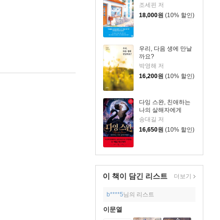
조세핀 저
18,000
원
(10% 할인)
우리, 다음 생에 만날
까요?
박영해 저
16,200
원
(10% 할인)
다잉 스완, 친애하는
나의 살해자에게
송대길 저
16,650
원
(10% 할인)
이 책이 담긴
리스트
더보기
b****5
님의 리스트
이문열