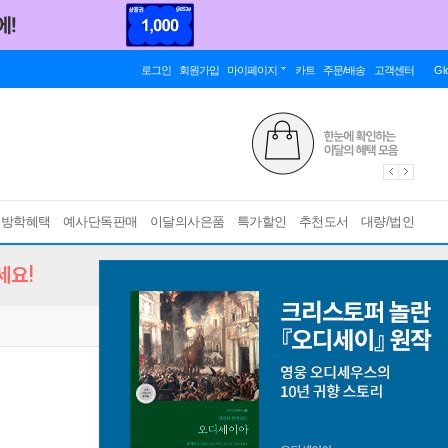
로그인
회원가입
마이페이지
카트
주문/배송
고객센터
Gl
름방학혜택
예사단독판매
이달의사은품
특가할인
추천도서
대량/법인
세요!