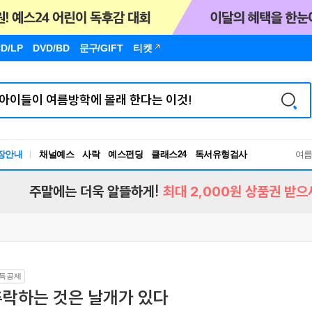
D/LP
DVD/BD
문구
/GIFT
티켓
장안내
채널예스
사락
예스펀딩
클래스24
독서유형검사
여
RBTI Lab
독서유형검사
주말에는 더욱 알뜰하게!
최대 2,000원 상품권 받으
득공제
추락하는 것은 날개가 있다