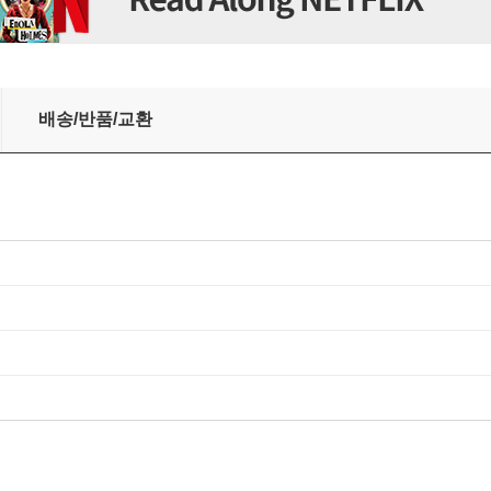
ain, Memory, Personality, and Happiness
배송/반품/교환