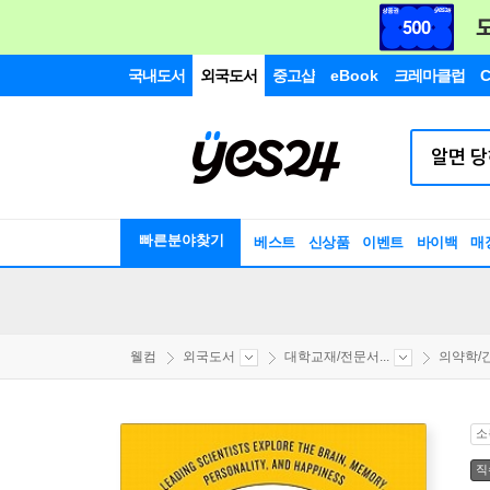
국내도서
외국도서
중고샵
eBook
크레마클럽
C
빠른분야찾기
베스트
신상품
이벤트
바이백
매
웰컴
외국도서
대학교재/전문서...
의약학/간
소
직