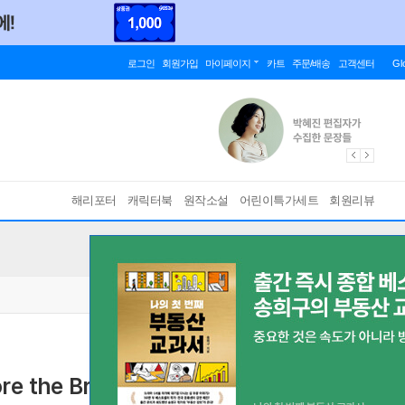
로그인
회원가입
마이페이지
카트
주문/배송
고객센터
Gl
해리포터
캐릭터북
원작소설
어린이특가세트
회원리뷰
re the Brain, Memory, Personality,