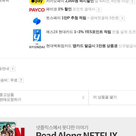
제혜택
카카오페이
2,000원 즉시할인
일 400건, 4만원 이상
페이코
1% 할인
포인트 결제시
토스페이
1만P 추첨 적립
+ 생애첫결제 3천원
예스24 현대카드
1~3% YES포인트 적립
전월 실적 조건
현대백화점카드
앱카드 발급시 1만원 상품권
신규발급
송안내
송비 : 무료
중고상품
이 상품을 팔기
판매요청하기