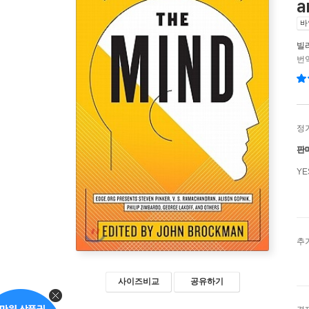
a
바
빌
번역
정
판
Y
추
사이즈비교
공유하기