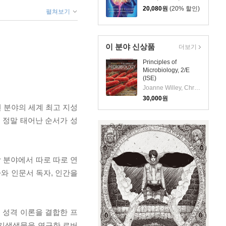
Empower the Mind
20,080
원
(20% 할인)
펼쳐보기
이 분야 신상품
더보기
Principles of
Microbiology, 2/E
(ISE)
Joanne Willey, Christopher J. Woolverton, Linda Sherwood
30,000
원
련 분야의 세계 최고 지성
 정말 태어난 순서가 성
각 분야에서 따로 따로 연
와 인문서 독자, 인간을
 성격 이론을 결합한 프
 기생생물을 연구한 로버