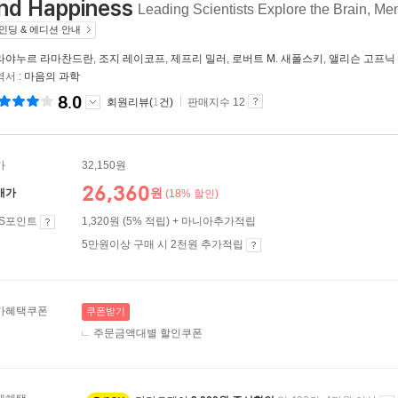
nd Happiness
Leading Scientists Explore the Brain, M
인딩 & 에디션 안내
라야누르 라마찬드란
,
조지 레이코프
,
제프리 밀러
,
로버트 M. 새폴스키
,
앨리슨 고프닉
서 :
마음의 과학
8.0
회원리뷰(
1
건)
판매지수 12
가
32,150원
26,360
원
매가
(18% 할인)
ES포인트
1,320원 (5% 적립) + 마니아추가적립
5만원이상 구매 시 2천원 추가적립
가혜택쿠폰
쿠폰받기
주문금액대별 할인쿠폰