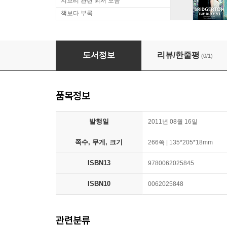
지브리 관련 외서 모음
책보다 부록
The Mind: Leading Scientists Explore the Br
도서정보
리뷰/한줄평
(0/1)
품목정보
발행일
2011년 08월 16일
쪽수, 무게, 크기
266쪽 | 135*205*18mm
ISBN13
9780062025845
ISBN10
0062025848
관련분류