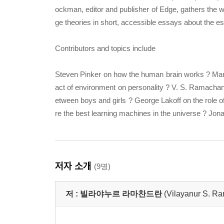
ockman, editor and publisher of Edge, gathers the wo
ge theories in short, accessible essays about the 
Contributors and topics include
Steven Pinker on how the human brain works ? Marti
act of environment on personality ? V. S. Ramachan
etween boys and girls ? George Lakoff on the role o
re the best learning machines in the universe ? Jona
저자 소개
(9명)
저 :
빌라야누르 라마찬드란
(Vilayanur S. R