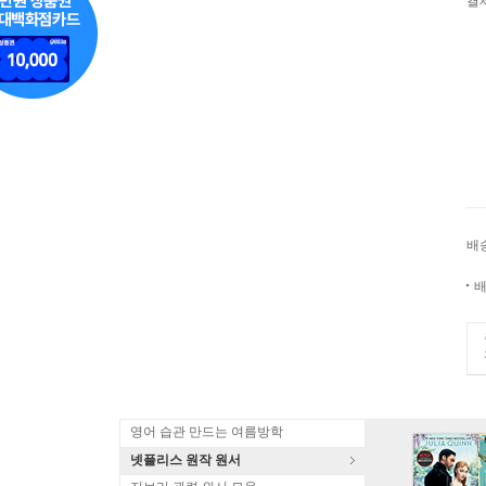
결
배
배
영어 습관 만드는 여름방학
넷플리스 원작 원서