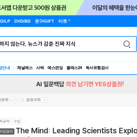
D/LP
DVD/BD
문구
/GIFT
티켓
장안내
채널예스
사락
예스펀딩
클래스24
독서유형검사
RBTI Lab
독서유형검사
AI 일문백답
의견 남기면 YES상품권!
호학 ...
생명과학
득공제
수입
The Mind: Leading Scientists Explo
수입양서