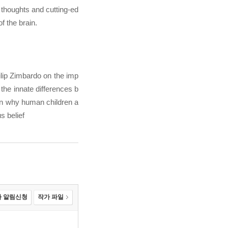
t thoughts and cutting-ed
 the brain.
lip Zimbardo on the imp
he innate differences b
 on why human children a
s belief
 알림신청
작가 파일