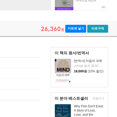
AD
26,360
카트에 넣기
바로구매
원
이 책의 원서/번역서
[번역서] 마음의 과학
스티븐 핑커 등저/존 브록만 편/이한음 역
18,000
원
(10% 할인)
이 분야 베스트셀러
더보기
Why Fish Don't Exist:
A Story of Loss,
Love, and the