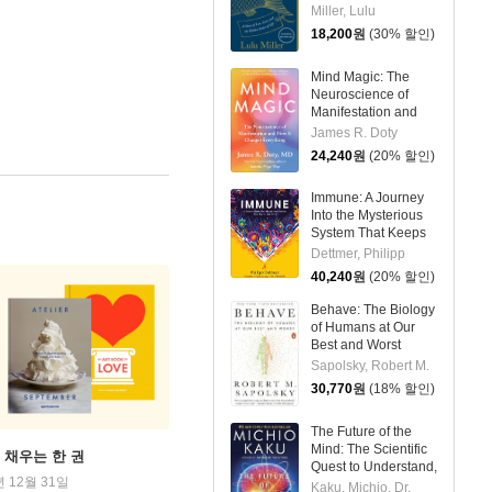
Hidden Order of Life
Miller, Lulu
18,200
원
(30% 할인)
Mind Magic: The
Neuroscience of
Manifestation and
How It Changes
James R. Doty
Everything
24,240
원
(20% 할인)
Immune: A Journey
Into the Mysterious
System That Keeps
You Alive
Dettmer, Philipp
40,240
원
(20% 할인)
Behave: The Biology
of Humans at Our
Best and Worst
Sapolsky, Robert M.
30,770
원
(18% 할인)
The Future of the
Mind: The Scientific
 채우는 한 권
Quest to Understand,
년 12월 31일
Enhance, and
Kaku, Michio, Dr.