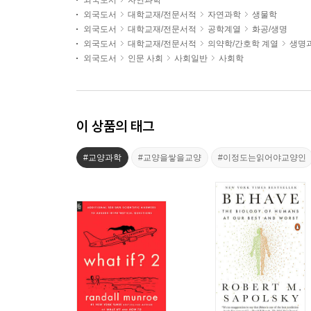
외국도서
자연과학
외국도서
대학교재/전문서적
자연과학
생물학
외국도서
대학교재/전문서적
공학계열
화공/생명
외국도서
대학교재/전문서적
의약학/간호학 계열
생명
외국도서
인문 사회
사회일반
사회학
이 상품의 태그
#교양과학
#교양을쌓을교양
#이정도는읽어야교양인