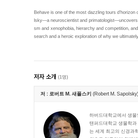
Behave is one of the most dazzling tours d’horizon 
lsky―a neuroscientist and primatologist―uncovers the
sm and xenophobia, hierarchy and competition, and
search and a heroic exploration of why we ultimately d
저자 소개
(1명)
저 :
로버트 M. 새폴스키
(Robert M. Sapolsky
하버드대학교에서 생물인
탠퍼드대학교 생물학과 
는 세계 최고의 신경과