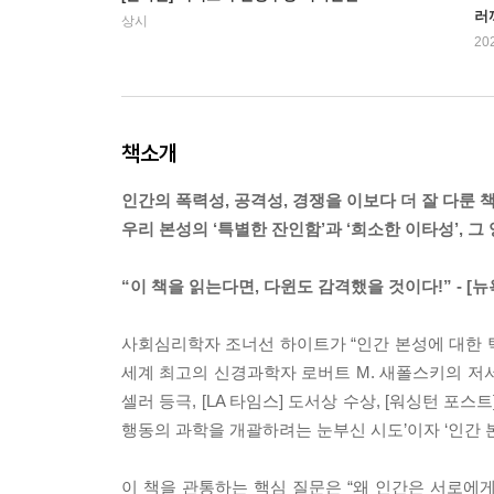
러
상시
20
책소개
인간의 폭력성, 공격성, 경쟁을 이보다 더 잘 다룬 
우리 본성의 ‘특별한 잔인함’과 ‘희소한 이타성’, 그
“이 책을 읽는다면, 다윈도 감격했을 것이다!” - [뉴
사회심리학자 조너선 하이트가 “인간 본성에 대한 탁
세계 최고의 신경과학자 로버트 M. 새폴스키의 저서
셀러 등극, [LA 타임스] 도서상 수상, [워싱턴 포
행동의 과학을 개괄하려는 눈부신 시도’이자 ‘인간
이 책을 관통하는 핵심 질문은 “왜 인간은 서로에게