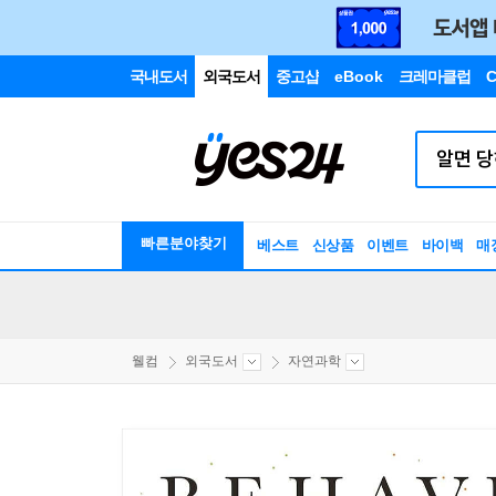
국내도서
외국도서
중고샵
eBook
크레마클럽
C
빠른분야찾기
베스트
신상품
이벤트
바이백
매
웰컴
외국도서
자연과학