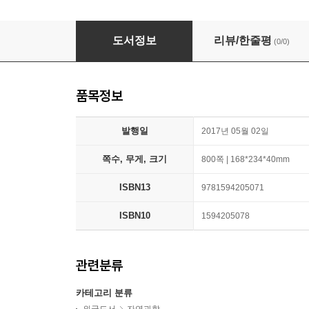
Behave: The Biology of Humans at Our Best
도서정보
리뷰/한줄평
(0/0)
품목정보
발행일
2017년 05월 02일
쪽수, 무게, 크기
800쪽 | 168*234*40mm
ISBN13
9781594205071
ISBN10
1594205078
관련분류
카테고리 분류