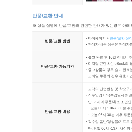
반품/교환 안내
※ 상품 설명에 반품/교환과 관련한 안내가 있는경우 아래 
마이페이지 >
반품/교환 신청
반품/교환 방법
판매자 배송 상품은 판매자와
출고 완료 후 10일 이내의 
디지털 콘텐츠인 eBook의 
반품/교환 가능기간
중고상품의 경우 출고 완료일
모바일 쿠폰의 경우 유효기간(
고객의 단순변심 및 착오구
직수입양서/직수입일서중 일
단, 아래의 주문/취소 조건인
오늘 00시 ~ 06시 30분 
반품/교환 비용
오늘 06시 30분 이후 주문
직수입 음반/영상물/기프트 
단, 당일 00시~13시 사이