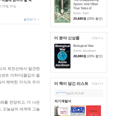
ng - 여름에 읽어야 할 책
Spoon: And Other
년 09월 30일
True Tales of
Madness, Love, and
Kean, Sam
the History of the
25,680
원
(20% 할인)
펼쳐보기
World from the
Periodic Table of the
Elements
이 분야 신상품
더보기
Biological War
Annie Jacobsen
28,080
원
(20% 할인)
지식의 최전선에서 발견한
칙센트 미하이(몰입의 즐
들이 해박한 지식과 우아
이 책이 담긴
리스트
더보기
r*******s
님의 리스트
자기계발서
래를 전망하고, 더 나은
이, 오늘날의 세계에 그늘