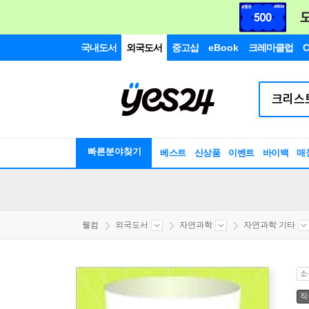
국내도서
외국도서
중고샵
eBook
크레마클럽
C
빠른분야찾기
베스트
신상품
이벤트
바이백
매
웰컴
외국도서
자연과학
자연과학 기타
소
직