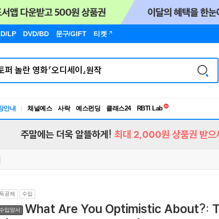
D/LP
DVD/BD
문구
/GIFT
티켓
독서유형검사
RBTI Lab
장안내
채널예스
사락
예스펀딩
클래스24
독서유형검사
주말에는 더욱 알뜰하게!
최대 2,000원 상품권 받으
득공제
수입
What Are You Optimistic About?: 
수입양서