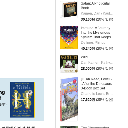
Safari: A Photicular
Book
Kainen, Dan / Kaufmann, Carol
30,160
원
(20% 할인)
Immune: A Journey
Into the Mysterious
System That Keeps
You Alive
Dettmer, Philipp
40,240
원
(20% 할인)
Wild
Dan Kainen, Kathy Wollard
28,000
원
(20% 할인)
[I Can Read] Level 2
: After the Dinosaurs
3-Book Box Set
Charlotte Lewis Brown/ Phil Wilson (ILT)
17,620
원
(35% 할인)
The Disappearing