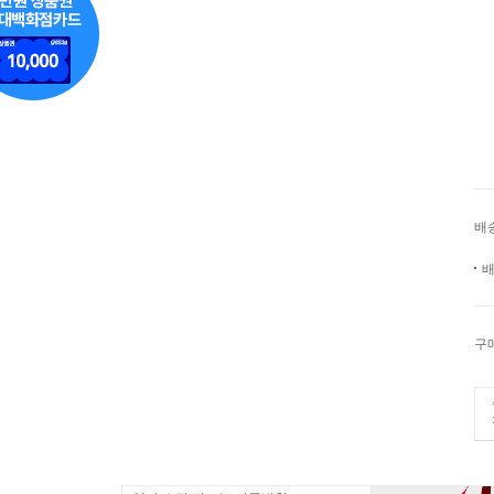
배
배
구