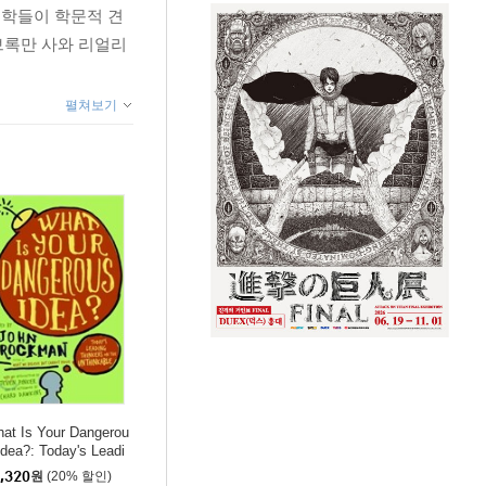
석학들이 학문적 견
인 브록만 사와 리얼리
펼쳐보기
at Is Your Dangerou
Idea?: Today's Leadi
 Thinkers on the Unt
,320
원
(20% 할인)