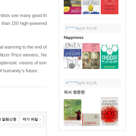
entists see many good th
re than 150 high-powered
j******a
님의 리스트
Happiness
al warming to the end of
litzer Prize winners, Ne
ptimistic visions of tom
f humanity's future.
h******t
님의 리스트
외서 영문판
 알림신청
작가 파일