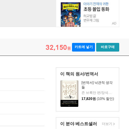
AD
32,150
카트에 넣기
바로구매
원
이 책의 원서/번역서
[번역서] 낙관적 생각
들
존 브록만 편/장석봉,김대연 공역
17,820
원
(10% 할인)
이 분야 베스트셀러
더보기