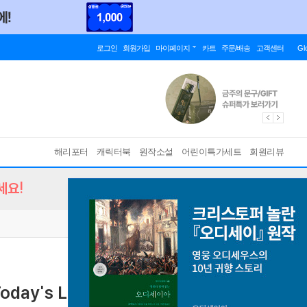
로그인
회원가입
마이페이지
카트
주문/배송
고객센터
Gl
해리포터
캐릭터북
원작소설
어린이특가세트
회원리뷰
세요!
Today's Leading Thinkers on Why