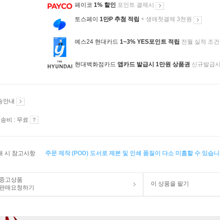
페이코
1% 할인
포인트 결제시
토스페이
1만P 추첨 적립
+ 생애첫결제 3천원
예스24 현대카드
1~3% YES포인트 적립
전월 실적 조건
현대백화점카드
앱카드 발급시 1만원 상품권
신규발급
송안내
송비 : 무료
매 시 참고사항
주문 제작 (POD) 도서로 제본 및 인쇄 품질이 다소 미흡할 수 있습니
중고상품
이 상품을 팔기
판매요청하기