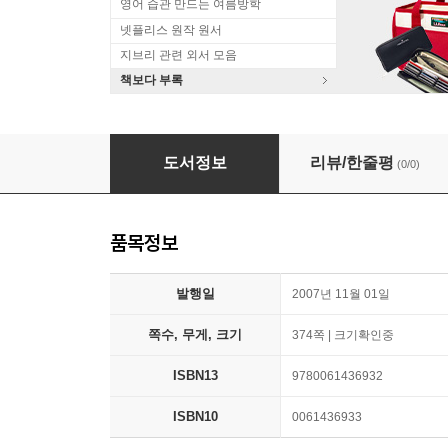
영어 습관 만드는 여름방학
넷플리스 원작 원서
지브리 관련 외서 모음
책보다 부록
What Are You Optimistic About?: Today's Le
도서정보
리뷰/한줄평
(0/0)
품목정보
발행일
2007년 11월 01일
쪽수, 무게, 크기
374쪽 | 크기확인중
ISBN13
9780061436932
ISBN10
0061436933