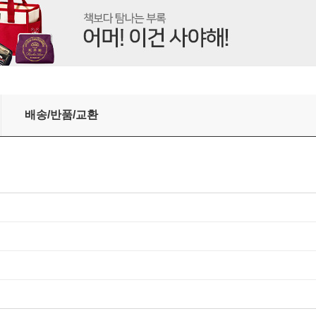
ading Thinkers on Why Things Are Good and Getting Better
배송/반품/교환