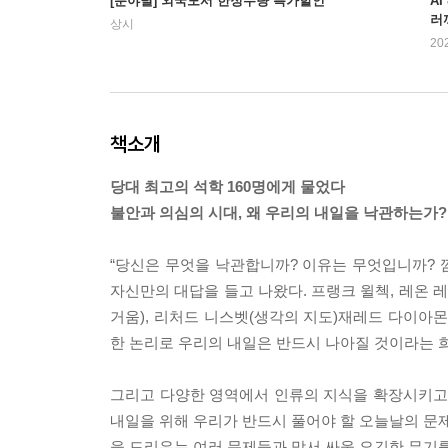
[분야별] 외국도서 한정수량 특가할인
AI
러
상시
20
책소개
당대 최고의 석학 160명에게 물었다
불안과 의심의 시대, 왜 우리의 내일을 낙관하는가?
“당신은 무엇을 낙관합니까? 이유는 무엇입니까? 깜
자신만의 대답을 들고 나왔다. 프랭크 윌첵, 레온 
거움), 리처드 니스벳(생각의 지도)재레드 다이아몬
한 논리로 우리의 내일은 반드시 나아질 것이라는 
그리고 다양한 영역에서 인류의 지식을 확장시키고 있
내일을 위해 우리가 반드시 풀어야 할 오늘날의 문제가
을 드리우는 여러 문제들과 맞서 싸울 요긴한 무기를