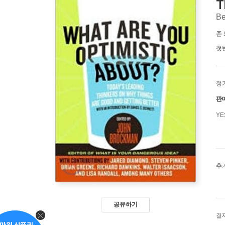
T
Be
존
첫
정
판
Y
추
공유하기
결