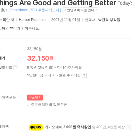
hings Are Good and Getting Better
Today'
tter
[ Paperback, POD 주문제작도서 ]
바인딩 & 에디션 안내
 브록만
저
Harper Perennial
2007년 11월 01일
번역서 :
낙관적 생각들
번째 리뷰어가 되어주세요.
가
32,150원
32,150
원
매가
ES포인트
970원 (3% 적립) + 마니아추가적립
5만원이상 구매 시 2천원 추가적립
가혜택쿠폰
쿠폰받기
주문금액대별 할인쿠폰
제혜택
카카오페이
2,000원 즉시할인
일 400건, 4만원 이상