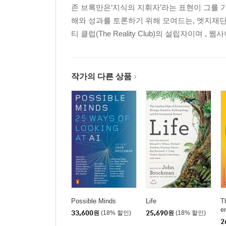
존 브록만은‘지식의 지휘자’라는 표현이 그를 
해와 성과를 토론하기 위해 모여드는, 엣지재단(Ed
티 클럽(The Reality Club)의 설립자이며 , 
작가의 다른 상품
Possible Minds
Life
T
e
33,600
원
(18% 할인)
25,690
원
(18% 할인)
i
2