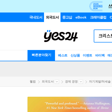
국내도서
외국도서
중고샵
eBook
크레마클럽
C
빠른분야찾기
베스트
신상품
이벤트
바이백
매
웰컴
외국도서
경제 경영
자기계발/처세술