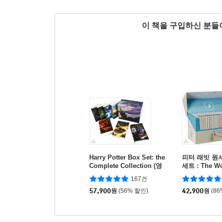
이 책을 구입하신 분
Harry Potter Box Set: the
피터 래빗 원서
Complete Collection (영
세트 : The Wor
국판) : 해리 포터 영국판 1
Rabbit
167건
~7권 박스 세트
57,900
원
(56% 할인)
42,900
원
(8