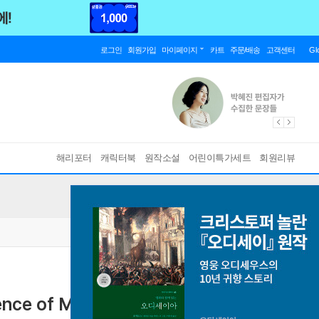
로그인
회원가입
마이페이지
카트
주문/배송
고객센터
Gl
해리포터
캐릭터북
원작소설
어린이특가세트
회원리뷰
nce of Manifestation and How It