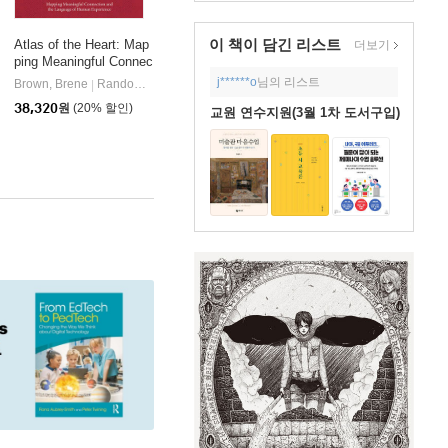
이 책이 담긴
리스트
Atlas of the Heart: Map
더보기
ping Meaningful Connec
tion and the Language o
j******o
님의 리스트
Brown, Brene
Random House
|
f Human Experience
38,320
원
(20% 할인)
교원 연수지원(3월 1차 도서구입)