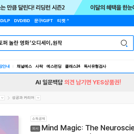
D/LP
DVD/BD
문구
/GIFT
티켓
독서유형검사
장안내
채널예스
사락
예스펀딩
클래스24
RBTI Lab
독서유형검사
AI 일문백답
의견 남기면 YES상품권!
성공과 커리어
소득공제
Mind Magic: The Neuroscie
외서