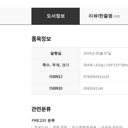
Mind Magic: The Neuroscience of Manifestat
도서정보
리뷰/한줄평
(0/0)
품목정보
발행일
2024년 05월 07일
쪽수, 무게, 크기
304쪽 | 410g | 149*215*30
ISBN13
9780593541142
ISBN10
0593541146
관련분류
카테고리 분류
외국도서
경제 경영
자기계발/처세술
성공과 커리어