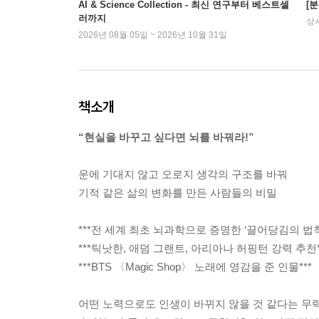
AI & Science Collection - 최신 연구부터 베스트셀
[
러까지
상
2026년 08월 05일 ~ 2026년 10월 31일
책소개
“현실을 바꾸고 싶다면 뇌를 바꿔라!”
운에 기대지 않고 오로지 생각의 구조를 바꿔
기적 같은 삶의 변화를 만든 사람들의 비밀
***전 세계 최초 뇌과학으로 증명한 ‘끌어당김의 법칙’
***틱낫한, 애덤 그랜트, 아리아나 허핑턴 강력 추천*
***BTS 〈Magic Shop〉 노래에 영감을 준 인물***
어떤 노력으로도 인생이 바뀌지 않을 것 같다는 무