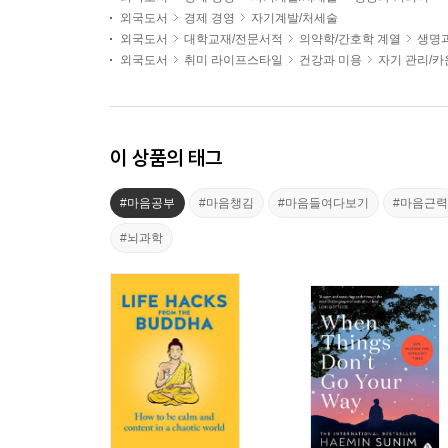
외국도서
경제 경영
자기계발/처세술
외국도서
대학교재/전문서적
의약학/간호학 계열
생명
외국도서
취미 라이프스타일
건강과 미용
자기 관리/
이 상품의 태그
#마음공부
#마음챙김
#마음들여다보기
#마음근력
#뇌과학