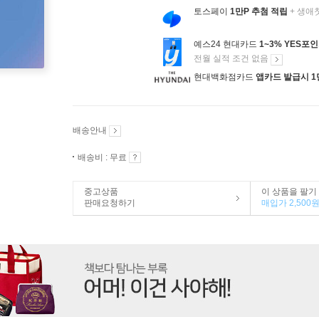
토스페이
1만P 추첨 적립
+ 생애
예스24 현대카드
1~3% YES포
전월 실적 조건 없음
현대백화점카드
앱카드 발급시 1
배송안내
배송비 : 무료
중고상품
이 상품을 팔기
판매요청하기
매입가 2,500