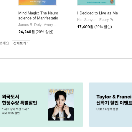
Mind Magic: The Neuro
I Decided to Live as Me
science of Manifestatio
Kim Suhyun
Ebury Press
|
n and How It Changes
James R. Doty
Avery Publishing Group
|
17,600
원
(20% 할인)
Everything
24,240
원
(20% 할인)
보세요.
전체보기