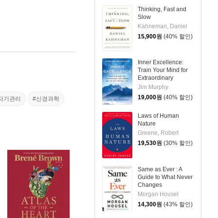
Thinking, Fast and
Slow
Kahneman, Daniel
15,900
원
(40% 할인)
Inner Excellence:
Train Your Mind for
Extraordinary
Performance and the
Jim Murphy
Best Possible Life
19,000
원
(40% 할인)
자기관리
#신경과학
Laws of Human
Nature
Greene, Robert
19,530
원
(30% 할인)
Same as Ever : A
Guide to What Never
Changes
Morgan Housel
14,300
원
(43% 할인)