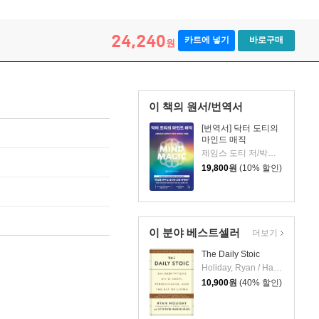
24,240
카트에 넣기
바로구매
원
이 책의 원서/번역서
[번역서] 닥터 도티의
마인드 매직
제임스 도티 저/박세연 역
19,800
원
(10% 할인)
이 분야 베스트셀러
더보기
The Daily Stoic
Holiday, Ryan / Hanselman, Stephen
10,900
원
(40% 할인)