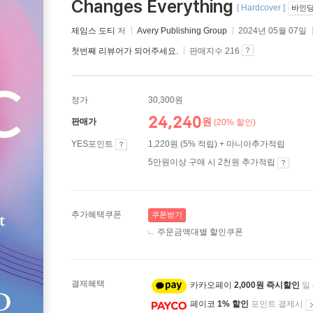
Changes Everything
[ Hardcover ]
바인딩
제임스 도티
저
Avery Publishing Group
2024년 05월 07일
첫번째 리뷰어가 되어주세요.
판매지수 216
정가
30,300원
24,240
원
판매가
(20% 할인)
YES포인트
1,220원 (5% 적립) + 마니아추가적립
5만원이상 구매 시 2천원 추가적립
추가혜택쿠폰
쿠폰받기
주문금액대별 할인쿠폰
결제혜택
카카오페이
2,000원 즉시할인
일
페이코
1% 할인
포인트 결제시