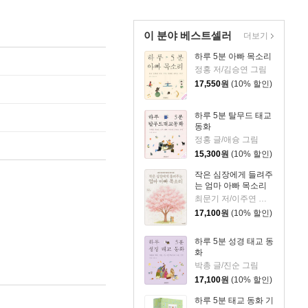
이 분야 베스트셀러
더보기
하루 5분 아빠 목소리
정홍 저/김승연 그림
17,550
원
(10% 할인)
하루 5분 탈무드 태교
동화
정홍 글/애슝 그림
15,300
원
(10% 할인)
작은 심장에게 들려주
는 엄마 아빠 목소리
최문기 저/이주연 그림
17,100
원
(10% 할인)
하루 5분 성경 태교 동
화
박총 글/진순 그림
17,100
원
(10% 할인)
하루 5분 태교 동화 기