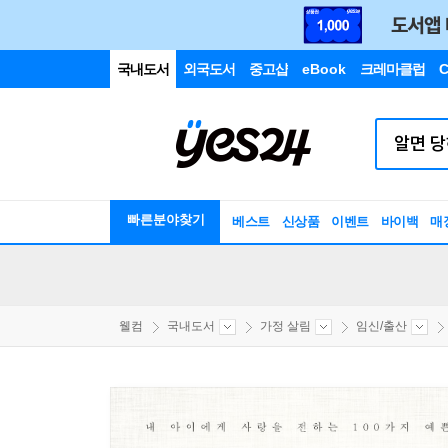
국내도서
외국도서
중고샵
eBook
크레마클럽
C
빠른분야찾기
베스트
신상품
이벤트
바이백
매
웰컴
국내도서
가정 살림
임신/출산