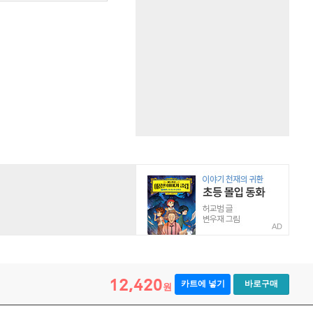
AD
12,420
카트에 넣기
바로구매
원