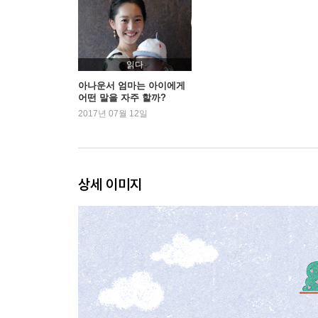
열네 번째 단어 | 아기 냄새
열다섯 번째 단어 | 해맑다
열여섯 번째 단어 | 찰나
열일곱 번째 단어 | 찰칵찰칵
읽다
열여덟 번째 단어 | 작아지다
아나운서 엄마는 아이에게
어떤 말을 자주 할까?
열아홉 번째 단어 | 나비잠
2017년 07월 12일
스무 번째 단어 | 엄마 냄새
스물한 번째 단어 | 손뼉치기
스물두 번째 단어 | 아빠
스물세 번째 단어 | 아기똥아기똥
상세 이미지
스물네 번째 단어 | 또르르
스물다섯 번째 단어 | 할퀴다
스물여섯 번째 단어 | 달리기
스물일곱 번째 단어 | 판박이
스물여덟 번째 단어 | 다독다독
스물아홉 번째 단어 | 신발
서른 번째 단어 | 쑥쑥