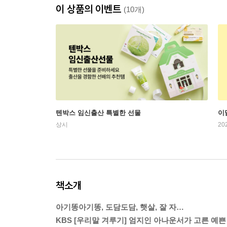
이 상품의 이벤트
(10개)
텐박스 임신출산 특별한 선물
이
상시
20
책소개
아기똥아기똥, 도담도담, 햇살, 잘 자…
KBS [우리말 겨루기] 엄지인 아나운서가 고른 예쁜