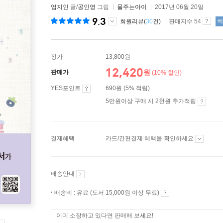
엄지인
글/
공인영
그림
물주는아이
2017년 06월 20일
9.3
회원리뷰(
30
건)
판매지수 54
베
정가
13,800원
12,420
원
판매가
(10% 할인)
YES포인트
690원 (5% 적립)
5만원이상 구매 시 2천원 추가적립
결제혜택
카드/간편결제 혜택을 확인하세요
배송안내
배송비 : 유료 (도서 15,000원 이상 무료)
이미 소장하고 있다면 판매해 보세요!