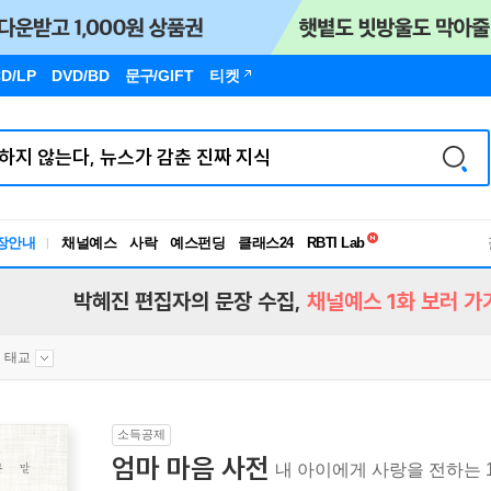
D/LP
DVD/BD
문구
/GIFT
티켓
장안내
채널예스
사락
예스펀딩
클래스24
독서유형검사
RBTI Lab
독서유형검사
박혜진 편집자의 문장 수집,
채널예스 1화 보러 가
태교
소득공제
엄마 마음 사전
내 아이에게 사랑을 전하는 1