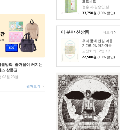
프트세트
정홍 저/김승연,설찌 그림/김영훈 감수
33,750
원
(10% 할인)
이 분야 신상품
더보기
우리 품에 안길 너를
기다리며, 아가마중
고정희외 12명 저/김기창외 9명 그림
22,500
원
(10% 할인)
여름방학, 줄거움이 커지는
퀴즈 상품권
년 08월 23일
펼쳐보기