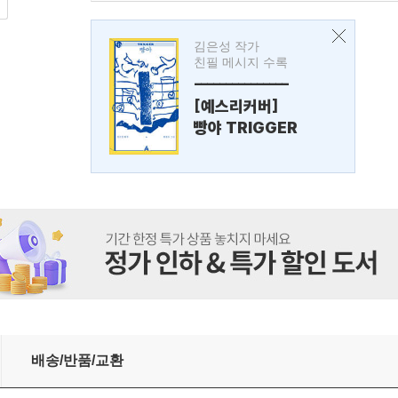
김은성 작가
친필 메시지 수록
---------------
[예스리커버]
빵야 TRIGGER
배송/반품/교환