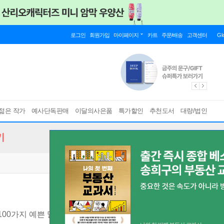
로그인
회원가입
마이페이지
카트
주문/배송
고객센터
Gl
젊은 작가
예사단독판매
이달의사은품
특가할인
추천도서
대량/법인
기
00가지 예쁜 말