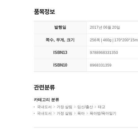
품목정보
발행일
2017년 06월 20일
쪽수, 무게, 크기
256쪽 | 460g | 170*200*15
ISBN13
9788968331350
ISBN10
8968331359
관련분류
카테고리 분류
국내도서
가정 살림
임신/출산
태교
국내도서
가정 살림
육아
육아법/육아일기