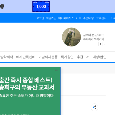
로그인
회원가입
마이페이지
카트
주문/배송
고객센터
Gl
름방학혜택
예사단독판매
이달의사은품
특가할인
추천도서
대량/법인