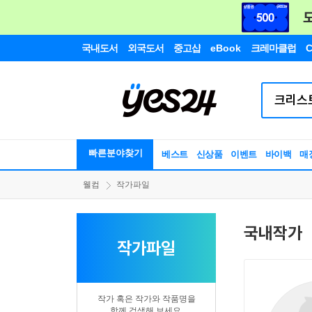
국내도서
외국도서
중고샵
eBook
크레마클럽
C
빠른분야찾기
베스트
신상품
이벤트
바이백
매
웰컴
작가파일
국내작가
작가파일
작가 혹은 작가와 작품명을
함께 검색해 보세요.