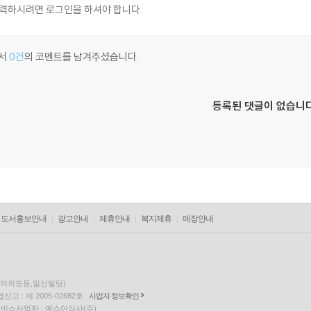
서
0건
의 코멘트를 남겨주셨습니다.
등록된 댓글이 없습니다
도서홍보안내
광고안내
제휴안내
복지제휴
매장안내
층(여의도동,일신빌딩)
고 : 제 2005-02682호
사업자 정보확인
팅 서비스사업자 : 예스이십사(주)