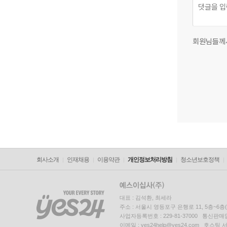
회원님들께
회사소개
인재채용
이용약관
개인정보처리방침
청소년보호정책
대표 : 김석환, 최세라
주소 : 서울시 영등포구 은행로 11, 5층~6
사업자등록번호 : 229-81-37000 통신판매업신
이메일 : yes24help@yes24.com 호스